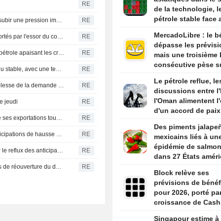
RE
de la technologie, l
pétrole stable face 
Fitch estime que les banques vietnamiennes pourraient subir une pression importante face aux objectifs de croissance du gouvernement
RE
négociations avec l'
MercadoLibre : le b
Les dollars australien et néo-zélandais restent fermes, portés par l'essor du commerce avec la Chine
RE
dépasse les prévisi
Les rendements des JGB reculent, la baisse des prix du pétrole apaisant les craintes inflationnistes
RE
mais une troisième 
consécutive pèse su
OBLIGATIONS INDE-Le marché obligataire indien attendu stable, avec une tendance haussière après le ton accommodant de la RBI
RE
titre
Le pétrole reflue, le
CAOUTCHOUC-Le marché japonais recule face à la faiblesse de la demande chinoise de pneumatiques et au repli du pétrole
RE
discussions entre l'
l'Oman alimentent l'
e jeudi
RE
d'un accord de paix
Singapour estime à 7,4 milliards de dollars le montant de ses exportations touchées par les nouveaux tarifs douaniers américains
RE
les États-Unis
Des piments jalape
La roupie poursuit son rallye, portée par le reflux des anticipations de hausse de la Fed et la faiblesse du pétrole
RE
mexicains liés à un
épidémie de salmon
INDE ROUPIE-La roupie poursuit son rebond, portée par le reflux des anticipations de hausse des taux de la Fed et la faiblesse du pétrole
RE
dans 27 États améri
L'or atteint un sommet de sept semaines face aux espoirs de réouverture du détroit d'Ormuz
RE
Block relève ses
prévisions de bénéf
pour 2026, porté par
croissance de Cash
l'amélioration de se
Singapour estime à 