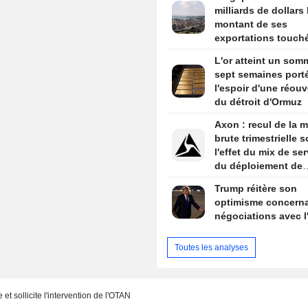
marges
milliards de dollars 
montant de ses
exportations touch
les nouveaux tarifs
L'or atteint un som
douaniers américai
sept semaines port
l'espoir d'une réouv
du détroit d'Ormuz
Axon : recul de la 
brute trimestrielle 
l'effet du mix de ser
du déploiement de
nouveaux produits
Trump réitère son
optimisme concerna
négociations avec l'
Toutes les analyses
 et sollicite l'intervention de l'OTAN