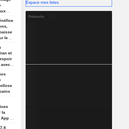
Espace mes listes
e
aux
Iran
Palmarès
énéfice
ons,
baisse
r le
s
Iran et
espoir
 avec
ños
e
ellose
cains
ices
 la
 App et
s
7,4