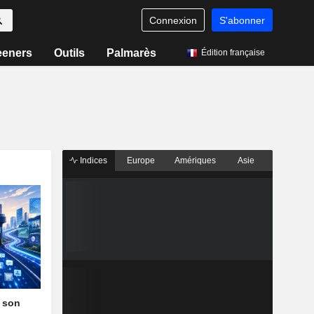
Connexion
S'abonner
eeners
Outils
Palmarès
Édition française
Indices
Europe
Amériques
Asie
t son