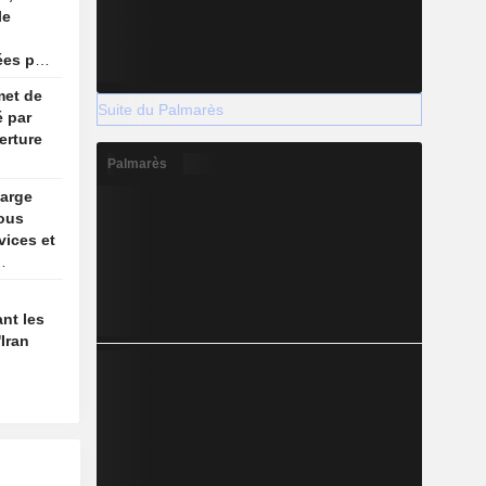
le
ées par
met de
ns
Suite du Palmarès
é par
erture
Palmarès
marge
sous
vices et
nt les
Iran