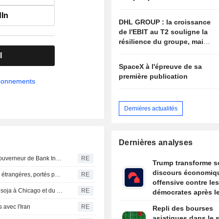
prometteuses
dIn
DHL GROUP : la croissance
de l'EBIT au T2 souligne la
résilience du groupe, mais
la valorisation actuelle
l
limite le potentiel de hausse
SpaceX à l'épreuve de sa
première publication
abonnements
Dernières actualités
Dernières analyses
Indonésie : Destry Damayanti favorite pour le poste de gouverneur de Bank Indonesia, selon une source
RE
Trump transforme s
discours économiq
Les investisseurs japonais reviennent sur les obligations étrangères, portés par le raffermissement du yen et des rendements élevés
RE
offensive contre les
HUILES VÉGÉTALES-Le palme reflue dans le sillage du soja à Chicago et du pétrole brut
RE
démocrates après l
résultats du Michig
 avec l'Iran
RE
Repli des bourses
asiatiques dans le s