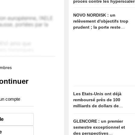
procès contre les hyperscaler
NOVO NORDISK : un
relèvement d'objectifs trop
prudent ; la porte reste
ouverte à de nouvelles
surprises
membres
ontinuer
Les Etats-Unis ont déjà
 un compte
remboursé près de 100
milliards de dollars de
droits de douane annulés
le
GLENCORE : un premier
semestre exceptionnel et
e
des perspectives