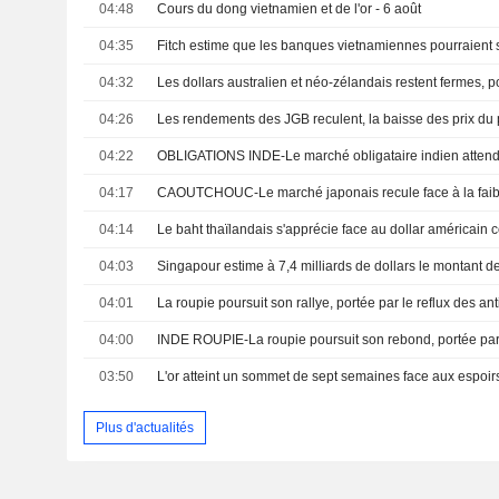
04:48
Cours du dong vietnamien et de l'or - 6 août
04:35
04:32
04:26
04:22
04:17
04:14
Le baht thaïlandais s'apprécie face au dollar américain c
04:03
04:01
04:00
03:50
Plus d'actualités