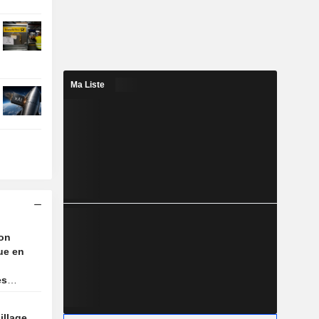
Ma Liste
on
ue en
es
an
illage