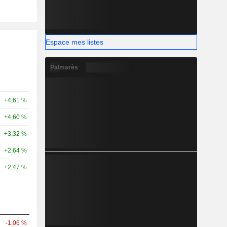
Espace mes listes
Palmarès
+4,61 %
+4,60 %
+3,32 %
+2,64 %
+2,47 %
-1,06 %