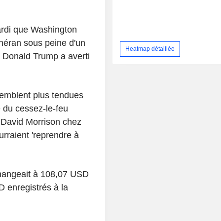
mardi que Washington
éhéran sous peine d'un
Heatmap détaillée
n Donald Trump a averti
semblent plus tendues
 du cessez-le-feu
vé David Morrison chez
urraient 'reprendre à
'échangeait à 108,07 USD
 enregistrés à la