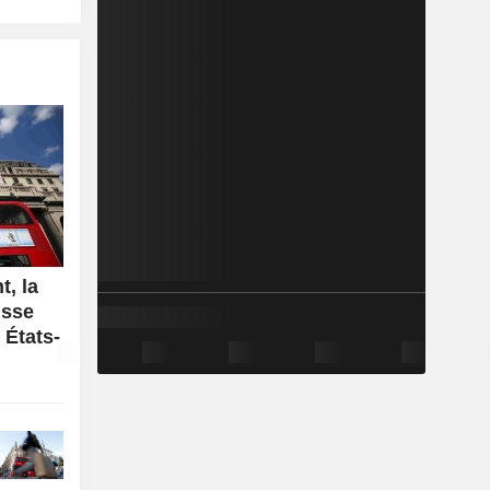
, la
isse
 États-