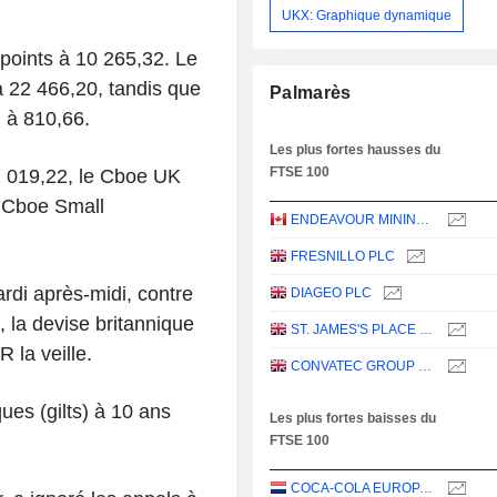
UKX: Graphique dynamique
 points à 10 265,32. Le
à 22 466,20, tandis que
Palmarès
, à 810,66.
Les plus fortes hausses du
FTSE 100
1 019,22, le Cboe UK
e Cboe Small
ENDEAVOUR MINING PLC
FRESNILLO PLC
rdi après-midi, contre
DIAGEO PLC
 la devise britannique
ST. JAMES'S PLACE PLC
 la veille.
CONVATEC GROUP PLC
ues (gilts) à 10 ans
Les plus fortes baisses du
FTSE 100
COCA-COLA EUROPACIFIC PARTNERS PLC