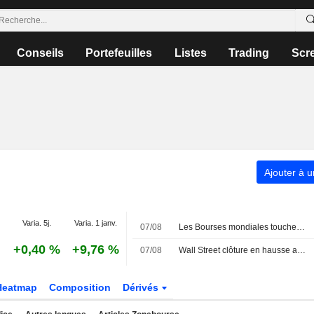
Conseils
Portefeuilles
Listes
Trading
Scr
Ajouter à u
Varia. 5j.
Varia. 1 janv.
07/08
Les Bourses mondiales touchent des sommets après l'emploi américain
+0,40 %
+9,76 %
07/08
Wall Street clôture en hausse après l'emploi américain
Heatmap
Composition
Dérivés