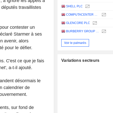
, a ignoré les appels à
SHELL PLC
députés travaillistes
COMPUTACENTER PLC
GLENCORE PLC
 pour contester un
BURBERRY GROUP PLC
 déclaré Starmer à ses
n avenir, alors
Voir le palmarès
é pour le défier.
. C'est ce que je fais
Variations secteurs
', a-t-il ajouté.
mandent désormais le
n calendrier de
gouvernement.
ents, sur fond de