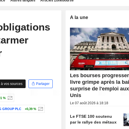
dice
Autres langues
Articles Zonebourse
A la une
 obligations
tarmer
r
Les bourses progressent
livre grimpe après la ba
 à vos sources
Partager
surprise de l'emploi aux
Unis
01 %
Le 07 août 2026 à 18:18
G GROUP PLC
+0,39 %
Le FTSE 100 soutenu
par le rallye des métaux