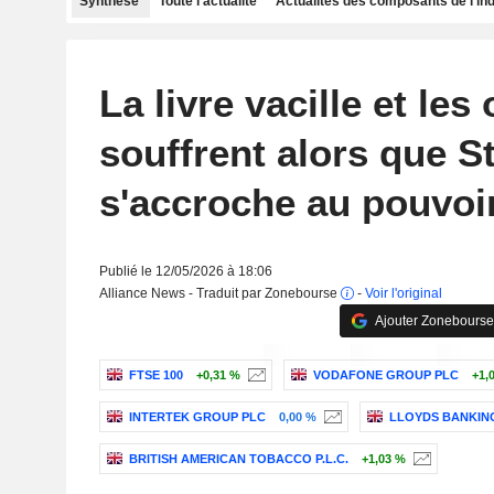
Synthèse
Toute l'actualité
Actualités des composants de l'in
La livre vacille et les
souffrent alors que S
s'accroche au pouvoi
Publié le 12/05/2026 à 18:06
Alliance News - Traduit par Zonebourse
-
Voir l'original
Ajouter Zonebourse
FTSE 100
+0,31 %
VODAFONE GROUP PLC
+1,
INTERTEK GROUP PLC
0,00 %
LLOYDS BANKIN
BRITISH AMERICAN TOBACCO P.L.C.
+1,03 %