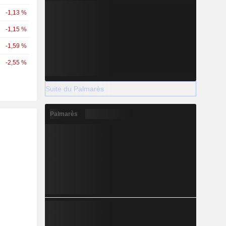
-1,13 %
-1,15 %
-1,59 %
-2,55 %
Suite du Palmarès
Palmarès