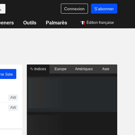
Connexion
S'abonner
eeners
Outils
Palmarès
Édition française
Indices
Europe
Amériques
Asie
ne liste
AW
AW