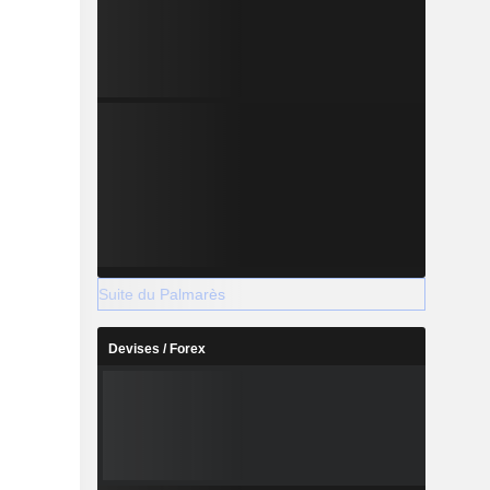
Suite du Palmarès
Devises / Forex