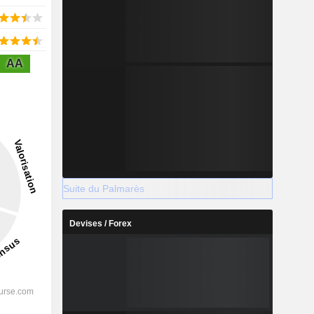
AA
Suite du Palmarès
Devises / Forex