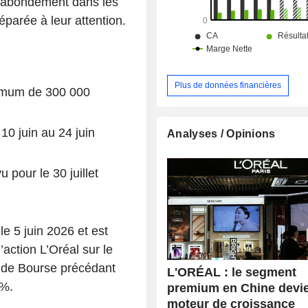
un abondement dans les
sites de production dans le mo
répartition géographique du CA est la
parée à leur attention.
France (7,3%), Europe (26,5%), A
Nord (26,6%), Asie du Nord (22,
Pacifique-Moyen-Orient-Afrique 
Amérique latine (7,4%).
Plus de données financières
ximum de 300 000
10 juin au 24 juin
Analyses / Opinions
u pour le 30 juillet
le 5 juin 2026 et est
action L’Oréal sur le
s de Bourse précédant
L'ORÉAL : le segment
 %.
premium en Chine devi
moteur de croissance