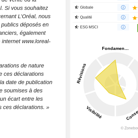
al. Si vous souhaitez
Globale
cernant L’Oréal, nous
Qualité
 publics déposés en
ESG MSCI
anciers, également
 internet www.loreal-
arations de nature
e ces déclarations
a date de publication
re soumises à des
un écart entre les
s ces déclarations. »