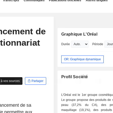
Transcripts
Communiqués
Publications officielles
Autres langues
ancement de
Graphique L'Oréal
tionnariat
Durée
Période
OR: Graphique dynamique
Profil Société
 à vos sources
Partager
L'Oréal est le 1er groupe cosmétiqu
Le groupe propose des produits de s
lancement de sa
peau (37,2% du CA), des pro
maquillage (19,1%), des produit
 de permettre aux