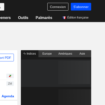
Connexion
S'abonner
eeners
Outils
Palmarès
Édition française
Indices
Europe
Amériques
Asie
ort PDF
ZM
Agenda
Secteur
Dérivés
Fonds et ETFs