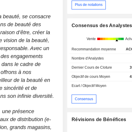
Plus de notations
la beauté, se consacre
ons de beauté des
Consensus des Analyste
ison d’être, créer la
Vente
Ach
e vision de la beauté,
 responsable. Avec un
Recommandation moyenne
AC
et des engagements
Nombre d'Analystes
 dans le cadre de
Dernier Cours de Cloture
3
offrons à nos
Objectif de cours Moyen
4
lleur de la beauté en
Ecart / Objectif Moyen
e sincérité et de
s son infinie diversité.
Consensus
, une présence
ux de distribution (e-
Révisions de Bénéfices
on, grands magasins,