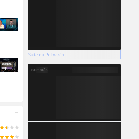
Suite du Palmarès
Palmarès