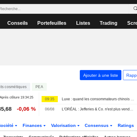
Conseils
Portefeuilles
Listes
Trading
Scr
Ajouter à une liste
Rapp
its cosmétiques
PEA
Après clôture
19:34:25
09:35
Luxe : quand les consommateurs chinois préfèrent une crème plutôt qu'un sac
85,68
-0,06 %
06/08
L'ORÉAL : Jefferies & Co. n'est plus vendeur
Société
Finances
Valorisation
Consensus
Ratings