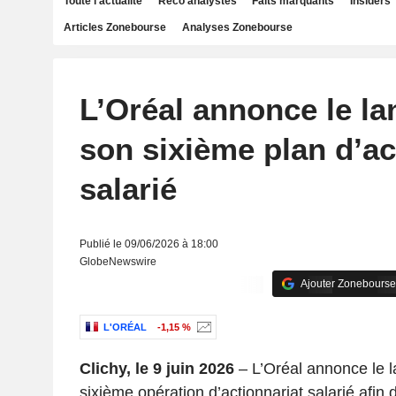
Toute l'actualité
Reco analystes
Faits marquants
Insiders
Articles Zonebourse
Analyses Zonebourse
L’Oréal annonce le l
son sixième plan d’ac
salarié
Publié le 09/06/2026 à 18:00
GlobeNewswire
Ajouter Zonebourse
L'ORÉAL
-1,15 %
Clichy, le 9 juin 2026
– L’Oréal annonce le 
sixième opération d’actionnariat salarié afin