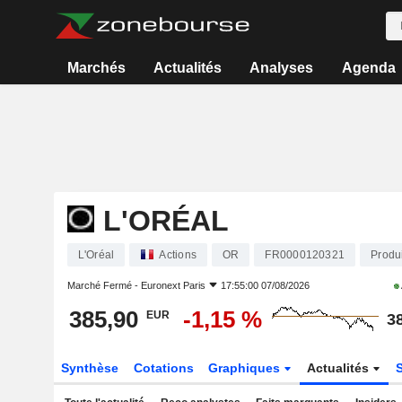
Marchés
Actualités
Analyses
Agenda
L'ORÉAL
L'Oréal
Actions
OR
FR0000120321
Produ
Marché Fermé -
Euronext Paris
17:55:00 07/08/2026
385,90
-1,15 %
EUR
3
Synthèse
Cotations
Graphiques
Actualités