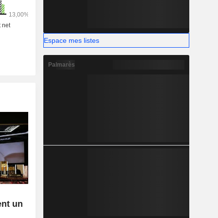
nde. La
 suivante :
mérique du
9%), Asie-
(9,3%) et
Espace mes listes
Palmarès
ent un