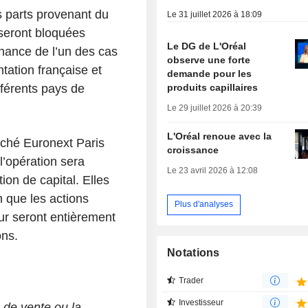
es parts provenant du
Le 31 juillet 2026 à 18:09
seront bloquées
Le DG de L'Oréal
nance de l’un des cas
observe une forte
tation française et
demande pour les
produits capillaires
fférents pays de
Le 29 juillet 2026 à 20:39
L'Oréal renoue avec la
rché Euronext Paris
croissance
l’opération sera
Le 23 avril 2026 à 12:08
on de capital. Elles
 que les actions
Plus d'analyses
ur seront entièrement
ons.
Notations
Trader
Investisseur
 de vente ou la