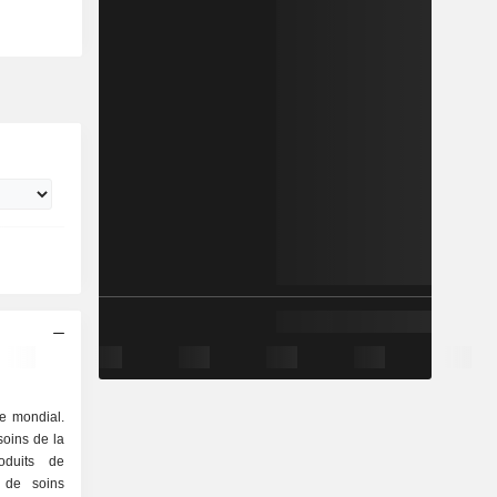
e mondial.
oins de la
duits de
s de soins