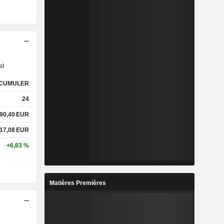
s
at
CUMULER
24
90,40
EUR
17,08
EUR
+6,83 %
Matières Premières