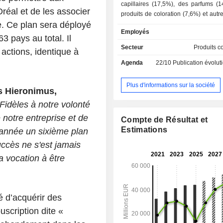
capillaires (17,5%), des parfums (1
réal et de les associer
produits de coloration (7,6%) et autr
e. Ce plan sera déployé
CA par famille de produits se répartit
Employés
: - produits cosmétiques grand public (36,5%) :
3 pays au total. Il
marques L'Oréal Paris, Garnier, May
Secteur
Produits c
ctions, identique à
York, NYX Professional Makeup, S
Agenda
22/10
Publication évolution de l'acti
Essie, Mixa, etc. ; - produits cosmétiques de luxe
(35,4%) : Lancôme, Kiehl's, Gior
Beauty, Yves Saint Laurent Beauté,
Plus d'informations sur la société
s Hieronimus,
Helena Rubinstein, Shu Uemura, IT 
Fidèles à notre volonté
Urban Decay, Ralph Lauren,
Viktor&Rolf, Valentino, Azzaro, Pra
 notre entreprise et de
Compte de Résultat et
A?sop, etc. ; - produits cosmétiques actives
Estimations
 année un sixième plan
(16,4%) : La Roche-Posay, Vichy
succès ne s'est jamais
SkinCeuticals, Skinbetter Science,
produits professionnels (11,7%)
a vocation à être
Professionnel, Kérastase, Redken,
PureOlogy. La commercialisation des produits
est assurée au travers de la grande d
et de la vente à distance, de la di
té d’acquérir des
sélective, des salons de coiffu
uscription dite «
pharmacies. A fin 2025, L'Oréal dispose de 37