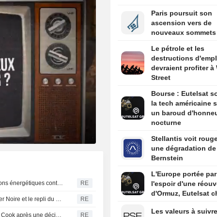
Paris poursuit son
ascension vers de
nouveaux sommets
Le pétrole et les
destructions d'empl
devraient profiter à 
Street
Bourse : Eutelsat so
la tech américaine s
un baroud d'honne
nocturne
Stellantis voit roug
une dégradation de
Bernstein
L'Europe portée par
Le Sénat américain s'apprête à adopter de vastes sanctions énergétiques contre la Russie
RE
l'espoir d'une réouv
d'Ormuz, Eutelsat c
Le blé rebondit : les traders surveillent les tensions en mer Noire et le repli du dollar
RE
Les valeurs à suivre
Trump relance sa procédure de licenciement contre Lisa Cook après une décision de la Cour suprême - ABC News
RE