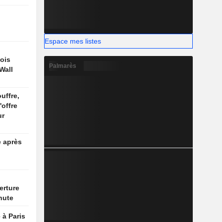
Espace mes listes
ois
Palmarès
Wall
uffre,
'offre
ur
e après
erture
hute
 à Paris