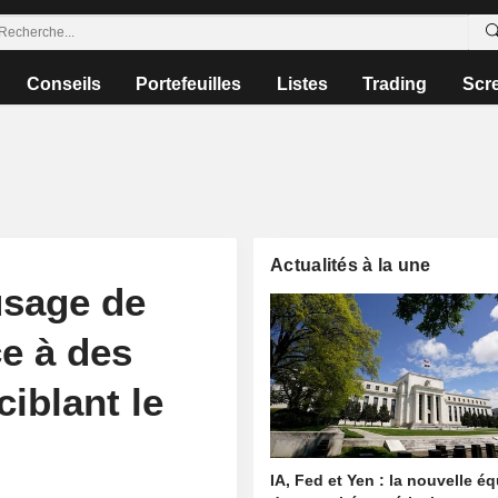
Conseils
Portefeuilles
Listes
Trading
Scr
Actualités à la une
 usage de
e à des
iblant le
IA, Fed et Yen : la nouvelle é