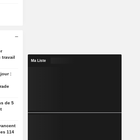
r
 travail
Ma Liste
jour :
rade
ns de 5
t
vancent
des 114