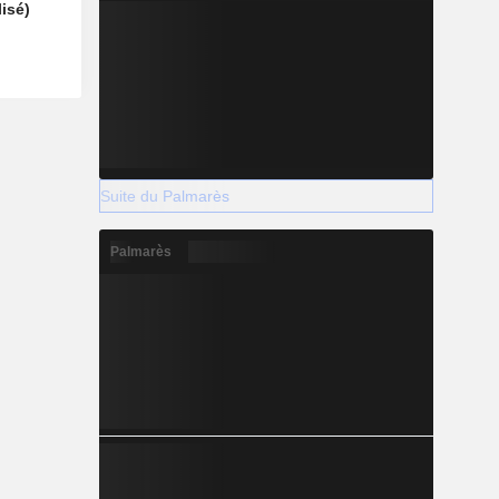
isé)
Suite du Palmarès
Palmarès