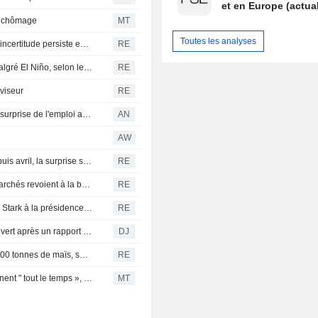
et en Europe (actual
de chômage
MT
Toutes les analyses
Le blé européen progresse dans le sillage de Chicago, l'incertitude persiste en mer Noire
RE
L'économie du Pérou devrait croître de 3,5 % en 2026 malgré El Niño, selon le ministre
RE
 viseur
RE
Les bourses progressent, la livre grimpe après la baisse surprise de l'emploi aux États-Unis
AN
AW
Wall Street en passe de signer sa meilleure semaine depuis avril, la surprise sur l'emploi apaisant les craintes de hausse des taux
RE
États-Unis : pertes d'emplois inattendues en juillet, les marchés revoient à la baisse les anticipations de hausse des taux
RE
Pérou : la compagnie pétrolière Petroperu nomme Oliver Stark à la présidence du conseil d'administration
RE
CAC 40 : La Bourse de Paris achève la semaine dans le vert après un rapport sur l'emploi US décevant
DJ
La Tunisie annule son appel d'offres pour l'achat de 50 000 tonnes de maïs, selon des négociants
RE
Trump et le président de la Fed, Kevin Warsh, s'entretiennent " tout le temps », selon Kevin Hassett
MT