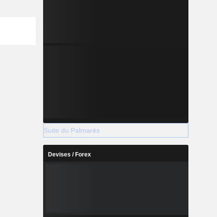
Suite du Palmarès
Devises / Forex