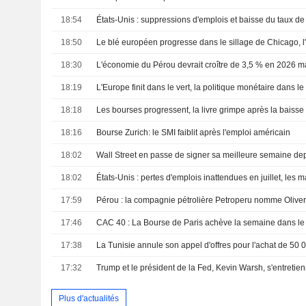
18:54
États-Unis : suppressions d'emplois et baisse du taux 
18:50
18:30
18:19
L'Europe finit dans le vert, la politique monétaire dans le
18:18
18:16
Bourse Zurich: le SMI faiblit après l'emploi américain
18:02
18:02
17:59
17:46
17:38
17:32
Plus d'actualités