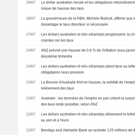
29/07
Le dollar australien recule et les obligations rebondissent, 
risque de hausse des taux
28/07
La gouverneure de la RBA, Michele Bullock, affirme que le
davantage le taux directeur si nécessaire
27/07
Les dollars australien et néo-zélandais progressent, la ch
craintes sur les taux
24/07
ANZ prévoit une hausse de 0,9 % de l'inflation sous-jacen
deuxième trimestre
24/07
Les dollars australien et néo-zélandais plient face au bill
obligataires sous pression
23/07
La Bourse d'Australie finit en hausse, la solidité de l'empl
relèvement des taux
23/07
Australie : les données de l'emploi en juin créent la surp
des taux reste possible, selon ANZ
22/07
Les dollars australien et néo-zélandais délaissent le bille
au yen et à l'euro
22/07
Bendigo and Adelaide Bank va racheter 125 millions de dol