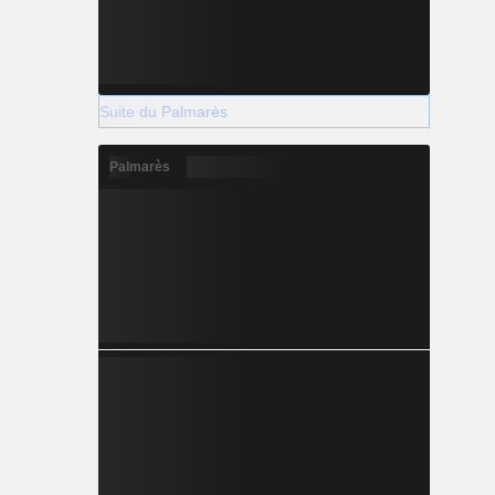
+1.109
+0.450
Suite du Palmarès
Palmarès