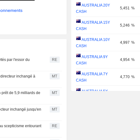
AUSTRALIA 20Y
5,451
%
abonnements
CASH
AUSTRALIA 15Y
5,246
%
CASH
AUSTRALIA 10Y
4,997
%
CASH
AUSTRALIA 9Y
tés par l'essor du
RE
4,954
%
CASH
AUSTRALIA 7Y
 directeur inchangé à
MT
4,770
%
CASH
AUSTRALIA 5Y
n prêt de 5,9 milliards de
MT
4,608
%
CASH
AUSTRALIA 4Y
recteur inchangé jusqu'en
MT
4,551
%
CASH
AUSTRALIA 3Y
 au scepticisme entourant
RE
4,548
%
CASH