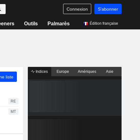
Connexion
S'abonner
eeners
Outils
Palmarès
Édition française
Indices
Europe
Amériques
Asie
ne liste
RE
MT