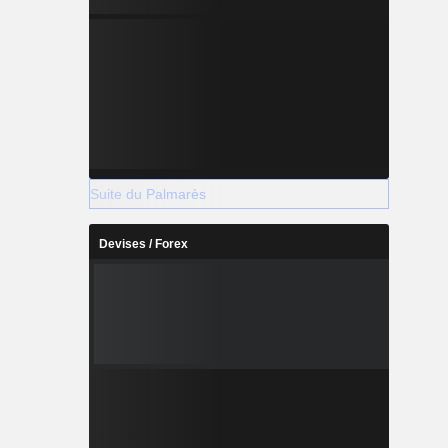
Suite du Palmarès
Devises / Forex