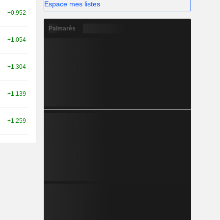
Espace mes listes
+0.952
Palmarès
+1.054
+1.304
+1.139
+1.259
+1.264
+1.273
+1.238