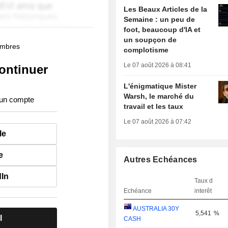
Les Beaux Articles de la
Semaine : un peu de
foot, beaucoup d'IA et
un soupçon de
membres
complotisme
Le 07 août 2026 à 08:41
ontinuer
L'énigmatique Mister
Warsh, le marché du
 un compte
travail et les taux
Le 07 août 2026 à 07:42
le
e
Autres Echéances
dIn
Taux d
Echéance
interêt
AUSTRALIA 30Y
5,541
%
l
CASH