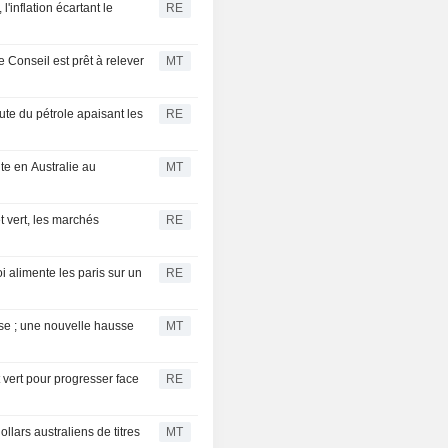
l'inflation écartant le
RE
AUSTRALIA 2Y
4,567
%
CASH
 Conseil est prêt à relever
MT
AUSTRALIA 1Y
4,594
%
CASH
ute du pétrole apaisant les
RE
te en Australie au
MT
et vert, les marchés
RE
oi alimente les paris sur un
RE
rise ; une nouvelle hausse
MT
t vert pour progresser face
RE
lars australiens de titres
MT