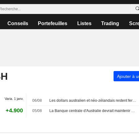
Conseils
Portefeuilles
Listes
Trading
Scr
SH
Ajouter à u
Varia. 1 janv.
06/08
Les dollars australien et néo-zélandais restent fermes, portés par l'essor du commerce avec la Chine
+4.900
05/08
La Banque centrale d'Australie devrait maintenir son taux directeur inchangé à l'unanimité, selon ANZ