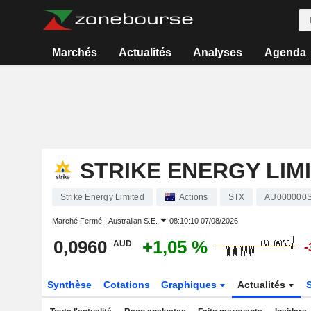
Marchés
Actualités
Analyses
Agenda
STRIKE ENERGY LIM
Strike Energy Limited
Actions
STX
AU000000
Marché Fermé -
Australian S.E.
08:10:10 07/08/2026
0,0960
+1,05 %
AUD
-
Synthèse
Cotations
Graphiques
Actualités