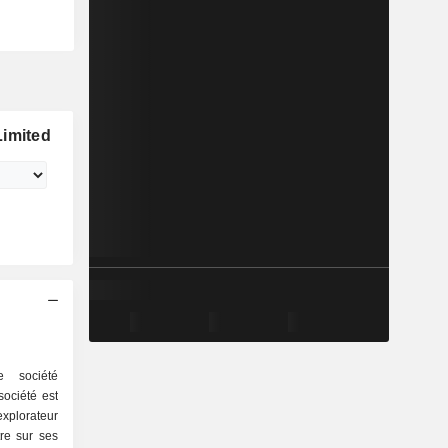
Limited
e société
société est
explorateur
re sur ses