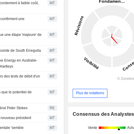
ccordement à faible coût,
MT
y confirment une
MT
tue une étape 'majeure' de
MT
pointe de South Erregulla
MT
ke Energy en Australie-
MT
Hartleys
s des tests de débit d'un
MT
 que le potentiel de
MT
Plus de notations
éral Peter Stokes
RE
Consensus des Analyste
n nouveau président
MT
Vente
Ach
dentale 'semble
MT