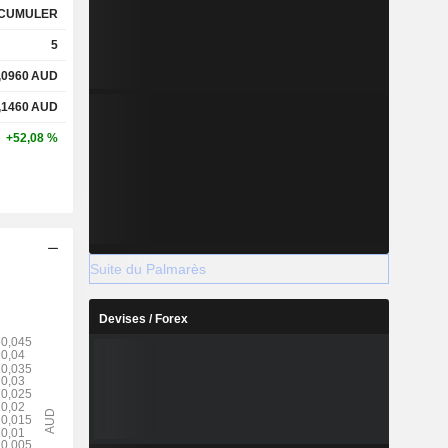
CUMULER
5
,0960
AUD
,1460
AUD
+52,08 %
Suite du Palmarès
Devises / Forex