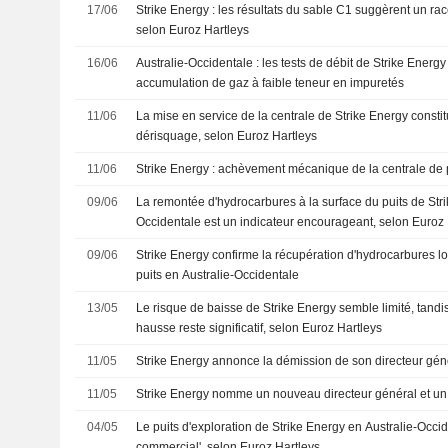
17/06
Strike Energy : les résultats du sable C1 suggèrent un ra
selon Euroz Hartleys
16/06
Australie-Occidentale : les tests de débit de Strike Energ
accumulation de gaz à faible teneur en impuretés
11/06
La mise en service de la centrale de Strike Energy consti
dérisquage, selon Euroz Hartleys
11/06
Strike Energy : achèvement mécanique de la centrale de 
09/06
La remontée d'hydrocarbures à la surface du puits de Stri
Occidentale est un indicateur encourageant, selon Euroz 
09/06
Strike Energy confirme la récupération d'hydrocarbures lor
puits en Australie-Occidentale
13/05
Le risque de baisse de Strike Energy semble limité, tandis
hausse reste significatif, selon Euroz Hartleys
11/05
Strike Energy annonce la démission de son directeur gén
11/05
Strike Energy nomme un nouveau directeur général et u
04/05
Le puits d'exploration de Strike Energy en Australie-Occi
commercial', selon Euroz Hartleys