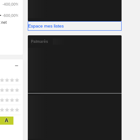
Espace mes listes
Palmarès
A