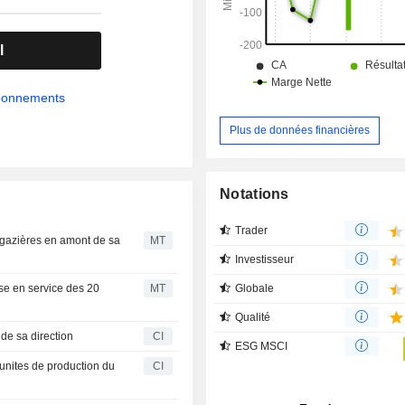
l
abonnements
Plus de données financières
Notations
Trader
s gazières en amont de sa
MT
Investisseur
Globale
mise en service des 20
MT
Qualité
de sa direction
CI
ESG MSCI
unites de production du
CI