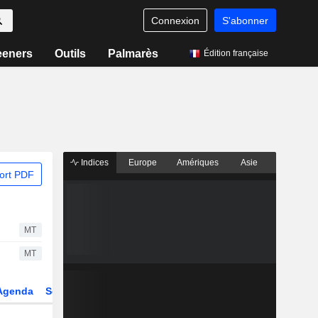
Connexion
S'abonner
eeners
Outils
Palmarès
Édition française
Indices
Europe
Amériques
Asie
ort PDF
MT
MT
Agenda
Secteur
Dérivés