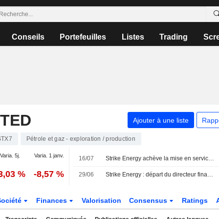
Conseils
Portefeuilles
Listes
Trading
Scr
ITED
Ajouter à une liste
Rapp
STX7
Pétrole et gaz - exploration / production
Varia. 5j.
Varia. 1 janv.
16/07
Strike Energy achève la mise en service des installations gazières en amont de sa centrale en Australie-Occidentale ; l'action grimpe de 5 %
3,03 %
-8,57 %
29/06
Strike Energy : départ du directeur financier et fin de la mise en service des 20 unités de production du projet South Erregulla
Société
Finances
Valorisation
Consensus
Ratings