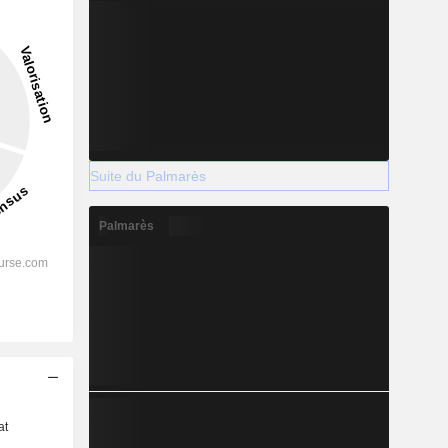
Suite du Palmarès
Palmarès
s
at