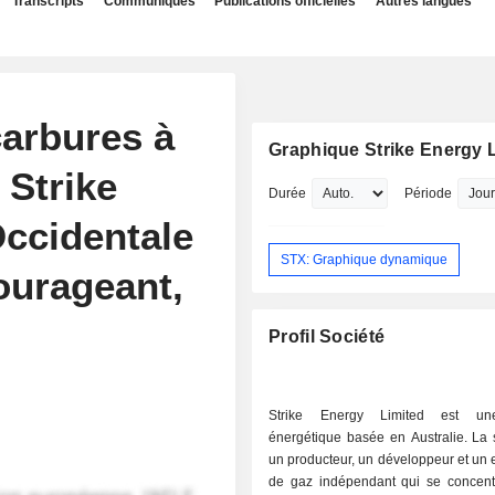
Transcripts
Communiqués
Publications officielles
Autres langues
arbures à
Graphique Strike Energy 
 Strike
Durée
Période
Occidentale
STX: Graphique dynamique
ourageant,
Profil Société
Strike Energy Limited est un
énergétique basée en Australie. La 
un producteur, un développeur et un 
de gaz indépendant qui se concent