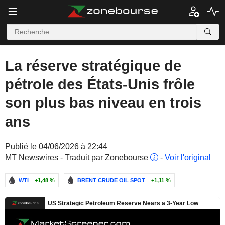
La réserve stratégique de
pétrole des États-Unis frôle
son plus bas niveau en trois
ans
Publié le 04/06/2026 à 22:44
MT Newswires - Traduit par Zonebourse
-
Voir l'original
WTI
+1,48 %
BRENT CRUDE OIL SPOT
+1,11 %