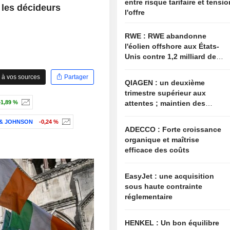
entre risque tarifaire et tensi
 les décideurs
l'offre
RWE : RWE abandonne
l'éolien offshore aux États-
Unis contre 1,2 milliard de
dollars de l'administration
américaine
 à vos sources
Partager
QIAGEN : un deuxième
trimestre supérieur aux
attentes ; maintien des
+1,89 %
objectifs annuels à l'image
& JOHNSON
-0,24 %
du secteur
ADECCO : Forte croissance
organique et maîtrise
efficace des coûts
EasyJet : une acquisition
sous haute contrainte
réglementaire
HENKEL : Un bon équilibre