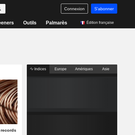
Connexion
S'abonner
eeners
Outils
Palmarès
Édition française
Indices
Europe
Amériques
Asie
 records