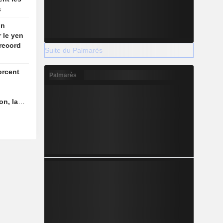
s
on
r le yen
record
Suite du Palmarès
orcent
Palmarès
on, la