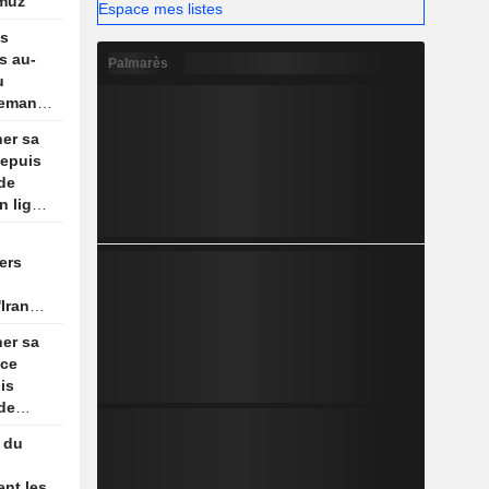
rmuz
Espace mes listes
es
s au-
Palmarès
u
demande
ner sa
depuis
 de
n ligne
ers
Iran
e
ner sa
nce
is
 de
n ligne
 du
ent les