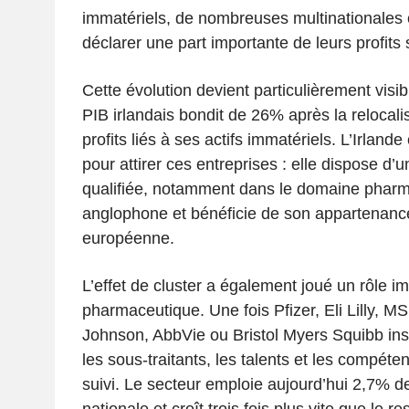
immatériels, de nombreuses multinationales
déclarer une part importante de leurs profits s
Cette évolution devient particulièrement visib
PIB irlandais bondit de 26% après la relocali
profits liés à ses actifs immatériels. L’Irlande
pour attirer ces entreprises : elle dispose d
qualifiée, notamment dans le domaine pharm
anglophone et bénéficie de son appartenance
européenne.
L’effet de cluster a également joué un rôle i
pharmaceutique. Une fois Pfizer, Eli Lilly, 
Johnson, AbbVie ou Bristol Myers Squibb insta
les sous-traitants, les talents et les compét
suivi. Le secteur emploie aujourd’hui 2,7% d
nationale et croît trois fois plus vite que le 