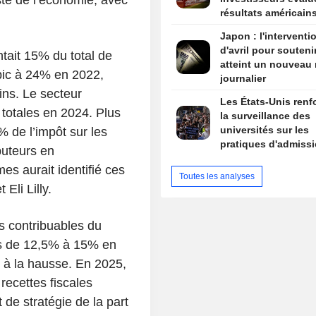
résultats américain
Japon : l'interventi
d'avril pour souteni
tait 15% du total de
atteint un nouveau 
 pic à 24% en 2022,
journalier
ins. Le secteur
Les États-Unis renf
 totales en 2024. Plus
la surveillance des
universités sur les
% de l’impôt sur les
pratiques d'admissi
buteurs en
diversité et les
mes aurait identifié ces
manifestations pro-
Toutes les analyses
palestiniennes
Eli Lilly.
os contribuables du
tés de 12,5% à 15% en
s à la hausse. En 2025,
recettes fiscales
de stratégie de la part