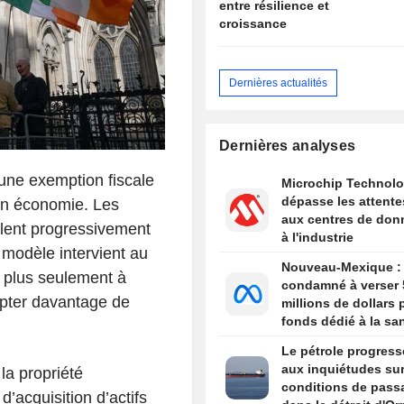
entre résilience et
croissance
Dernières actualités
Dernières analyses
une exemption fiscale
Microchip Technol
dépasse les attente
on économie. Les
aux centres de don
llent progressivement
à l'industrie
 modèle intervient au
Nouveau-Mexique :
 plus seulement à
condamné à verser 
capter davantage de
millions de dollars
fonds dédié à la sa
mentale des adoles
Le pétrole progress
aux inquiétudes sur
 la propriété
conditions de pass
 d’acquisition d’actifs