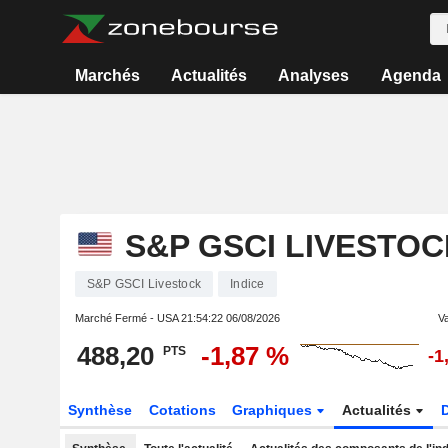
Marchés
Actualités
Analyses
Agenda
S&P GSCI LIVESTOC
S&P GSCI Livestock
Indice
Marché Fermé - USA
21:54:22 06/08/2026
Va
488,20
-1,87 %
PTS
-1
Synthèse
Cotations
Graphiques
Actualités