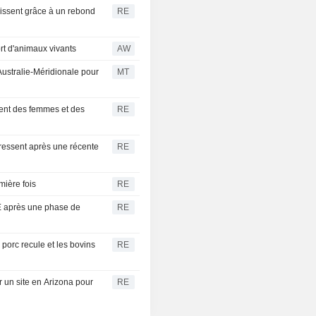
missent grâce à un rebond
RE
rt d'animaux vivants
AW
Australie-Méridionale pour
MT
ent des femmes et des
RE
ressent après une récente
RE
mière fois
RE
E après une phase de
RE
porc recule et les bovins
RE
r un site en Arizona pour
RE