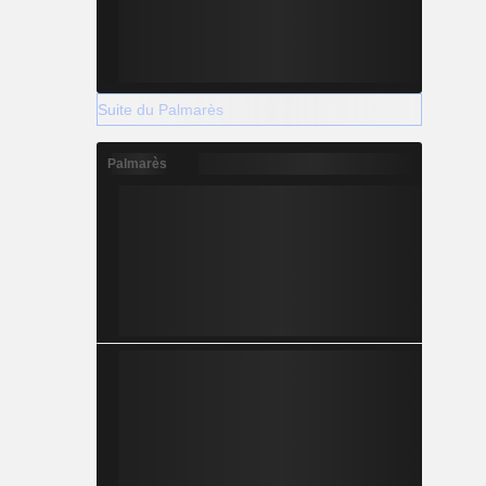
Suite du Palmarès
Palmarès