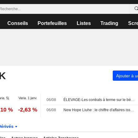
Conseils
Portefeuilles
Listes
Trading
Scr
K
Ajouter à u
ria. 5j.
Varia. 1 janv.
06/08
ÉLEVAGE-Les contrats à terme sur le bétail à Chicago reculent dans le sillage de Wall Street
,10 %
-2,63 %
06/08
New Hope Liuhe : le chiffre d'affaires issu des ventes de porcs recule de 6 % en juillet
Dérivés