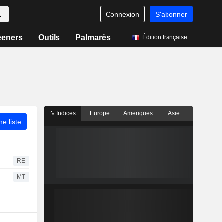
Connexion
S'abonner
eeners
Outils
Palmarès
Édition française
Indices
Europe
Amériques
Asie
ne liste
RE
MT