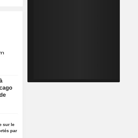
à
icago
 de
 sur le
rtés par