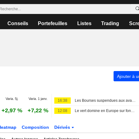
Conseils
Portefeuilles
Listes
Trading
Scr
Ajouter à u
Varia. 5j.
Varia. 1 janv.
16:38
Les Bourses suspendues aux avancées géopolitiques, nouveaux records en Europe
+2,97 %
+7,22 %
12:08
Le vert domine en Europe sur fond d'avalanche de publications
Heatmap
Composition
Dérivés