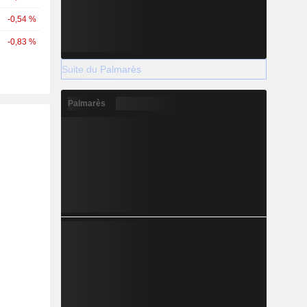
-0,54 %
-0,83 %
Suite du Palmarès
Palmarès