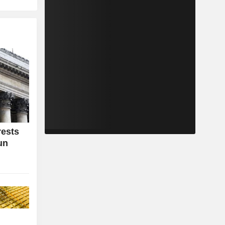
rests
un