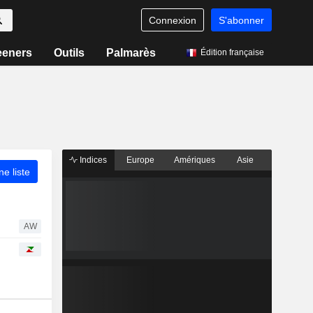
Connexion
S'abonner
eeners
Outils
Palmarès
Édition française
Indices
Europe
Amériques
Asie
ne liste
AW