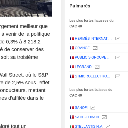
Palmarès
Les plus fortes hausses du
argement meilleur que
CAC 40
 venir de la politique
HERMÈS INTERNATIONAL
 de 0,3% à 8 218,2
ORANGE
hé de conserver des
soit sa troisième
PUBLICIS GROUPE S.A.
LEGRAND
all Street, où le S&P
STMICROELECTRONICS N.V.
e de 2,5% sous l'effet
conducteurs, mettant
Les plus fortes baisses du
CAC 40
es d'affilée dans le
SANOFI
SAINT-GOBAIN
gré tout un
STELLANTIS N.V.