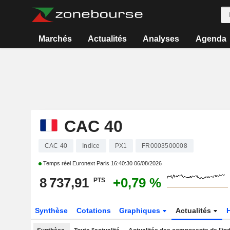
Marchés
Actualités
Analyses
Agenda
CAC 40
CAC 40
Indice
PX1
FR0003500008
Temps réel Euronext Paris
16:40:30 06/08/2026
8 737,91
+0,79 %
PTS
Synthèse
Cotations
Graphiques
Actualités