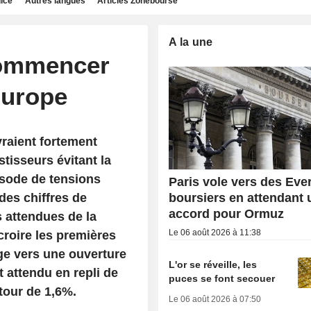
dice
Autres langues
Articles Zonebourse
A la une
commencer
Europe
raient fortement
stisseurs évitant la
isode de tensions
Paris vole vers des Eve
 des chiffres de
boursiers en attendant 
accord pour Ormuz
s attendues de la
Le 06 août 2026 à 11:38
roire les premières
ige vers une ouverture
L'or se réveille, les
 attendu en repli de
puces se font secouer
tour de 1,6%.
Le 06 août 2026 à 07:50