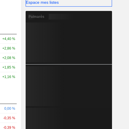
Espace mes listes
Palmarès
+4,40 %
+2,86 %
+2,08 %
+1,85 %
+1,16 %
0,00 %
-0,35 %
-0,39 %