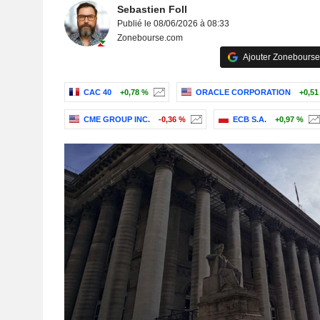
Sebastien Foll
Publié le 08/06/2026 à 08:33
Zonebourse.com
Ajouter Zonebourse
CAC 40
+0,78 %
ORACLE CORPORATION
+0,51
CME GROUP INC.
-0,36 %
ECB S.A.
+0,97 %