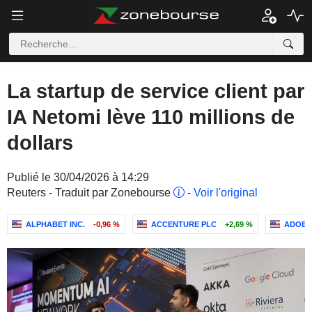
La startup de service client par
IA Netomi lève 110 millions de
dollars
Publié le 30/04/2026 à 14:29
Reuters - Traduit par Zonebourse
-
Voir l'original
ALPHABET INC.
-0,96 %
ACCENTURE PLC
+2,69 %
ADOBE 