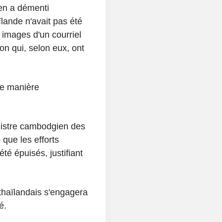
en a démenti
ïlande n'avait pas été
 images d'un courriel
ion qui, selon eux, ont
 de manière
nistre cambodgien des
que les efforts
té épuisés, justifiant
haïlandais s'engagera
é.