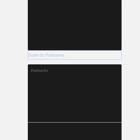
Suite du Palmarès
Palmarès