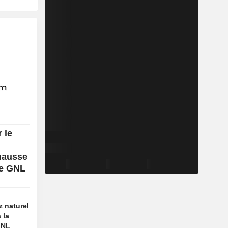
 le
 hausse
de GNL
z naturel
 la
GNL