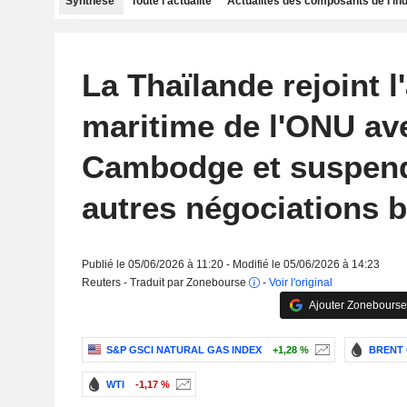
Synthèse
Toute l'actualité
Actualités des composants de l'in
La Thaïlande rejoint l
maritime de l'ONU ave
Cambodge et suspend
autres négociations b
Publié le 05/06/2026 à 11:20 - Modifié le 05/06/2026 à 14:23
Reuters - Traduit par Zonebourse
-
Voir l'original
Ajouter Zonebourse
S&P GSCI NATURAL GAS INDEX
+1,28 %
BRENT 
WTI
-1,17 %