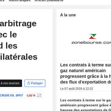
dice
Autres langues
Articles Zonebourse
A la une
'arbitrage
c le
 les
ilatérales
Les contrats à terme sur
gaz naturel américain
progressent grâce à la
des flux d'exportation 
 à vos sources
Partager
Le 07 août 2026 à 22:22
CRUDE OIL SPOT
-1,62 %
Les contrats à terme sur le ga
américain progressent grâce à
hausse des exportations de 