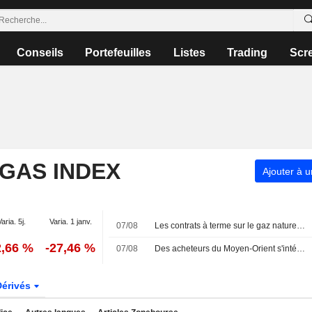
Conseils
Portefeuilles
Listes
Trading
Scr
 GAS INDEX
Ajouter à u
Varia. 5j.
Varia. 1 janv.
07/08
Les contrats à terme sur le gaz naturel américain progressent grâce à la hausse des flux d'exportation de GNL
2,66 %
-27,46 %
07/08
Des acheteurs du Moyen-Orient s'intéressent aux cargaisons de GNL canadien, selon Pacific Energy
Dérivés