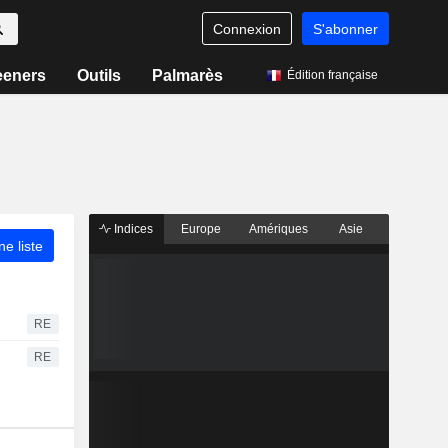
Connexion
S'abonner
eeners
Outils
Palmarès
Édition française
Indices
Europe
Amériques
Asie
ne liste
RE
RE