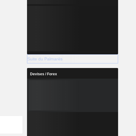
Suite du Palmarès
Devises / Forex