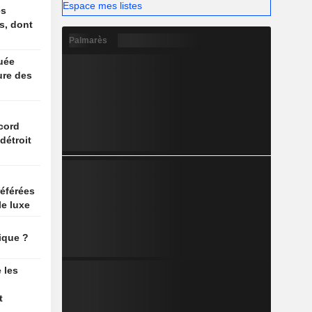
Espace mes listes
es
s, dont
Palmarès
ruée
eure des
n
cord
détroit
référées
e luxe
ique ?
 les
t