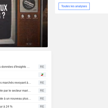
Toutes les analyses
Baisse des stocks d'essence dans la zone ARA, selon les données d'Insights Global
RE
L'or se maintient proche d'un plus haut de 7 semaines, les marchés revoyant à la baisse les anticipations de hausse de la Fed avant l'emploi
RE
Le projet d'accord sur le passage d'Ormuz jugé irréalisable par le secteur maritime, selon des sources
RE
États-Unis : la part des revenus du travail dans le PIB chute à un nouveau plus bas historique
RE
eur à 24 %
RE