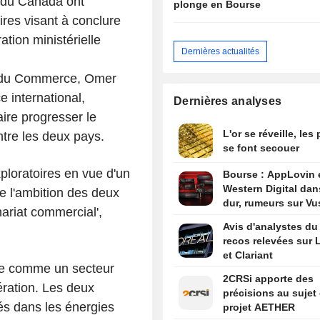
 du Canada ont
plonge en Bourse
res visant à conclure
tion ministérielle
Dernières actualités
c du Commerce, Omer
 international,
Dernières analyses
ire progresser le
L'or se réveille, les
ntre les deux pays.
se font secouer
ploratoires en vue d'un
Bourse : AppLovin 
Western Digital dan
e l'ambition des deux
dur, rumeurs sur Vu
nariat commercial',
Avis d'analystes du 
recos relevées sur L
et Clariant
fiée comme un secteur
2CRSi apporte des
ration. Les deux
précisions au sujet
tés dans les énergies
projet AETHER