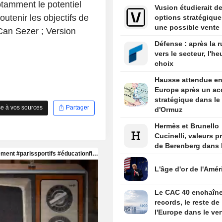
otamment le potentiel
Vusion étudierait d
tenir les objectifs de
options stratégique
une possible vente
 Can Sezer ; Version
Défense : après la 
vers le secteur, l'h
choix
Hausse attendue e
Europe après un ac
stratégique dans le 
e à vos sources
Partager
d'Ormuz
Hermès et Brunello
Cucinelli, valeurs p
de Berenberg dans l
L'âge d'or de l'Amér
Le CAC 40 enchaîne
records, le reste de
l'Europe dans le ver