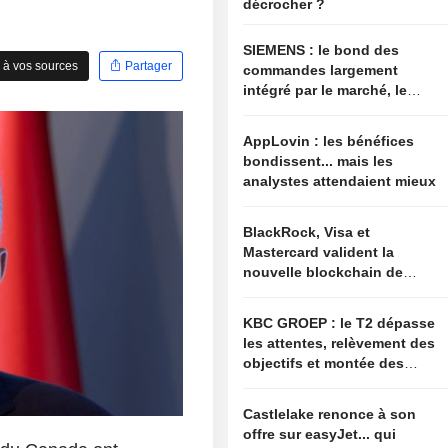
décrocher ?
SIEMENS : le bond des
 à vos sources
Partager
commandes largement
intégré par le marché, le
relèvement des
perspectives jugé
AppLovin : les bénéfices
insuffisant pour soutenir
bondissent... mais les
les valorisations actuelles
analystes attendaient mieux
BlackRock, Visa et
Mastercard valident la
nouvelle blockchain de
Circle
KBC GROEP : le T2 dépasse
les attentes, relèvement des
objectifs et montée des
options de fusions-
acquisitions
Castlelake renonce à son
offre sur easyJet... qui