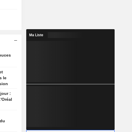
Ma Liste
 puces
et
s le
sion
jour :
'Oréal
 du