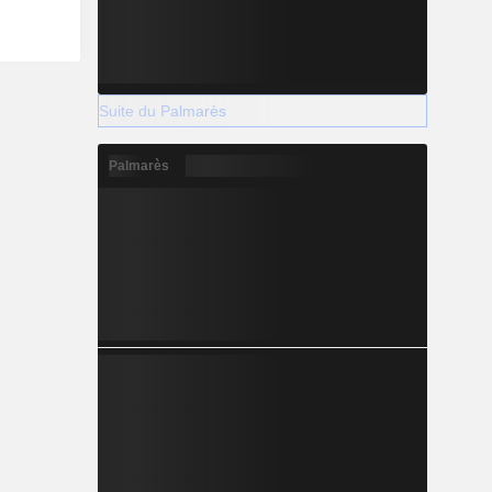
Suite du Palmarès
Palmarès