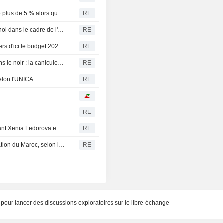
Les prix du gaz néerlandais et britannique bondissent de plus de 5 % alors que le marché surveille les discussions entre les États-Unis et l'Iran
RE
L'Inde affirme ne pas s'être engagée à importer de l'éthanol dans le cadre de l'accord commercial avec les États-Unis
RE
L'Inde pourrait rationaliser la plupart de ses tarifs douaniers d'ici le budget 2027-2028, selon la ministre des Finances
RE
L'Italie suffoque, la Hongrie et la Roumanie plongées dans le noir : la canicule frappe l'Europe de plein fouet
RE
selon l'UNICA
RE
RE
La Russie juge "inacceptable" la mesure d'expulsion visant Xenia Fedorova en France
RE
L'UE doit utiliser tous ses leviers pour garantir la coopération du Maroc, selon le commissaire européen aux migrations
RE
pour lancer des discussions exploratoires sur le libre-échange