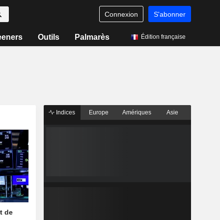
Connexion
S'abonner
eeners
Outils
Palmarès
Édition française
Indices
Europe
Amériques
Asie
t de