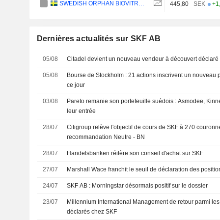
SWEDISH ORPHAN BIOVITRUM AB
445,80
SEK
+1
Dernières actualités sur SKF AB
05/08
Citadel devient un nouveau vendeur à découvert déclar
05/08
Bourse de Stockholm : 21 actions inscrivent un nouveau 
ce jour
03/08
Pareto remanie son portefeuille suédois : Asmodee, Kinne
leur entrée
28/07
Citigroup relève l'objectif de cours de SKF à 270 couronn
recommandation Neutre - BN
28/07
Handelsbanken réitère son conseil d'achat sur SKF
27/07
Marshall Wace franchit le seuil de déclaration des positi
24/07
SKF AB : Morningstar désormais positif sur le dossier
23/07
Millennium International Management de retour parmi le
déclarés chez SKF