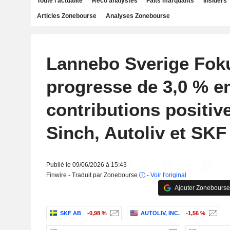
Toute l'actualité
Reco analystes
Faits marquants
Insiders
Articles Zonebourse
Analyses Zonebourse
Lannebo Sverige Fok
progresse de 3,0 % en
contributions positiv
Sinch, Autoliv et SKF
Publié le 09/06/2026 à 15:43
Finwire - Traduit par Zonebourse
-
Voir l'original
Ajouter Zonebourse
SKF AB
-0,98 %
AUTOLIV, INC.
-1,56 %