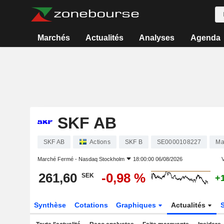
Marchés
Actualités
Analyses
Agenda
SKF AB
SKF AB
Actions
SKF B
SE0000108227
Ma
Marché Fermé -
Nasdaq Stockholm
18:00:00 06/08/2026
V
261,60
-0,98 %
SEK
+
Synthèse
Cotations
Graphiques
Actualités