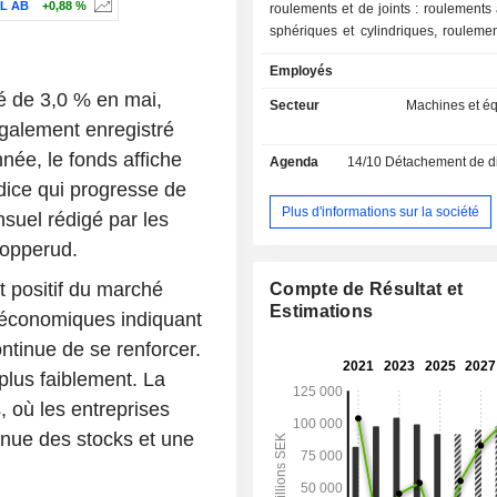
L AB
+0,88 %
roulements et de joints : roulements
sphériques et cylindriques, roulemen
de contact angulaire, roulements à
Employés
cannelure profonde moyenne et rou
é de 3,0 % en mai,
précision élevée, et de joints
Secteur
Machines et é
essentiellement aux fabricants de voi
également enregistré
camions. En parallèle, le groupe fa
née, le fonds affiche
Agenda
14/10
Détachement de dividende
systèmes de lubrification et des rails
dice qui progresse de
des mouvements linéaires ; - prestations de
services : notamment prestations 
Plus d'informations sur la société
nsuel rédigé par les
technique, d'entretien et de formation. Le CA pa
Kopperud.
marché se ventile entre industrie 
automobile (28,4%). La répartition
 positif du marché
Compte de Résultat et
géographique du CA est la suivan
Estimations
roéconomiques indiquant
(2,4%), Europe (38,7%), Amérique
Chine et Asie du Nord-Est (19,1%), I
ntinue de se renforcer.
du Sud-Est (10,5%).
plus faiblement. La
 où les entreprises
tinue des stocks et une