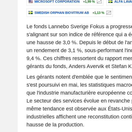
MICROSOFT CORPORATION
+1,99 %
ALFA LAVA
SWEDISH ORPHAN BIOVITRUM AB
+1,13 %
Le fonds Lannebo Sverige Fokus a progress
s'alignant sur son indice de référence qui a 
une hausse de 3,0 %. Depuis le début de l'an
un rendement de 3,1 %, sous-performant l'in
9,4 %. Ces chiffres ressortent du rapport me
gérants du fonds, Anders Avervik et Stefan 
Les gérants notent d'emblée que le sentiment
s'est poursuivi en mai, les statistiques mac
que l'industrie manufacturière européenne co
Le secteur des services évolue en revanche 
même tendance est observée aux États-Unis,
industrielles affichent une reconstitution con
hausse de la production.