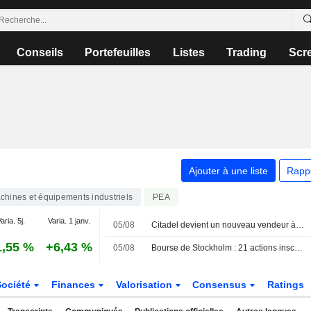
Conseils
Portefeuilles
Listes
Trading
Scr
Ajouter à une liste
Rapp
chines et équipements industriels
PEA
aria. 5j.
Varia. 1 janv.
05/08
Citadel devient un nouveau vendeur à découvert déclaré chez SKF
1,55 %
+6,43 %
05/08
Bourse de Stockholm : 21 actions inscrivent un nouveau plus haut sur 52 semaines ce jour
Société
Finances
Valorisation
Consensus
Ratings