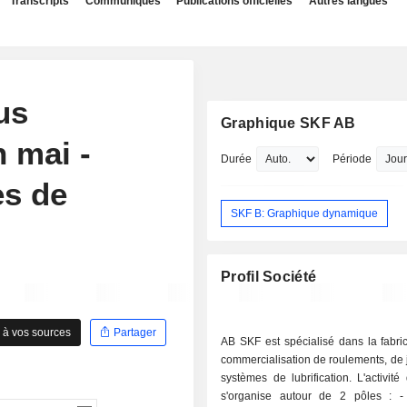
Transcripts
Communiqués
Publications officielles
Autres langues
us
Graphique SKF AB
 mai -
Durée
Période
es de
SKF B: Graphique dynamique
Profil Société
 à vos sources
Partager
AB SKF est spécialisé dans la fabric
commercialisation de roulements, de j
systèmes de lubrification. L'activit
s'organise autour de 2 pôles : - vente de