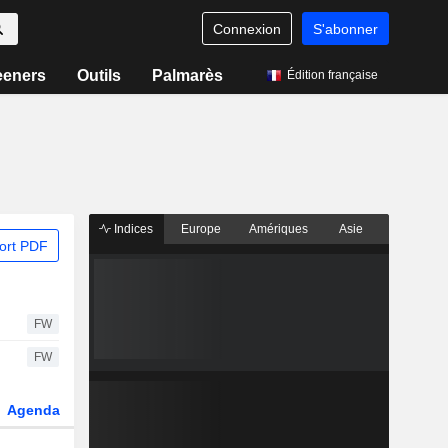
Connexion
S'abonner
eeners
Outils
Palmarès
Édition française
Indices
Europe
Amériques
Asie
ort PDF
FW
FW
Agenda
Secteur
Dérivés
Fonds et ETFs