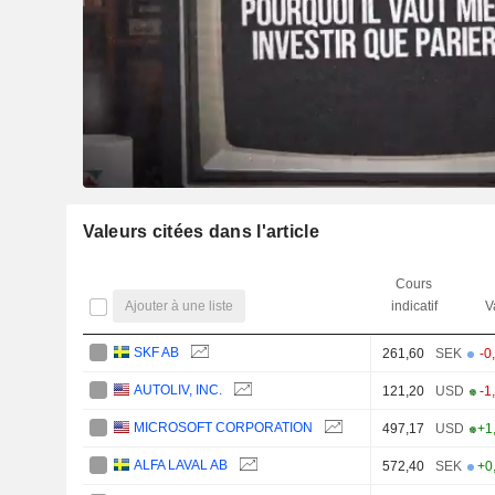
Valeurs citées dans l'article
Cours
Ajouter à une liste
indicatif
V
SKF AB
261,60
SEK
-0
AUTOLIV, INC.
121,20
USD
-1
MICROSOFT CORPORATION
497,17
USD
+1
ALFA LAVAL AB
572,40
SEK
+0