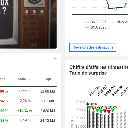
Révisions des estimations
Chiffre d'affaires trimestrie
Taux de surprise
aria.
Varia. 5j.
Capi.
+1,55 %
,98 %
12,68 Md
-2,26 %
,56 %
9,02 Md
+10,11 %
,99 %
3 620 Md
+2,54 %
,88 %
24,72 Md