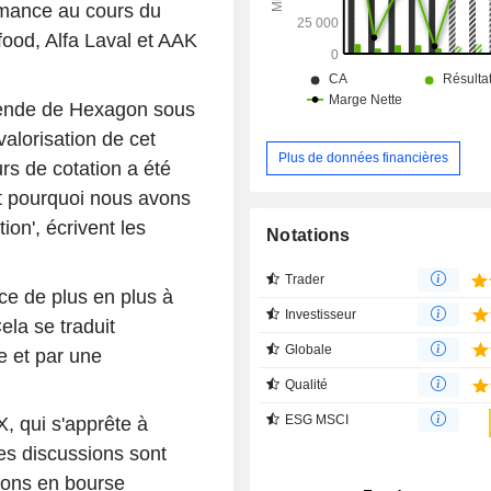
ormance au cours du
food, Alfa Laval et AAK
dende de Hexagon sous
valorisation de cet
Plus de données financières
rs de cotation a été
est pourquoi nous avons
ion', écrivent les
Notations
Trader
e de plus en plus à
Investisseur
ela se traduit
Globale
e et par une
Qualité
ESG MSCI
, qui s'apprête à
es discussions sont
ions en bourse