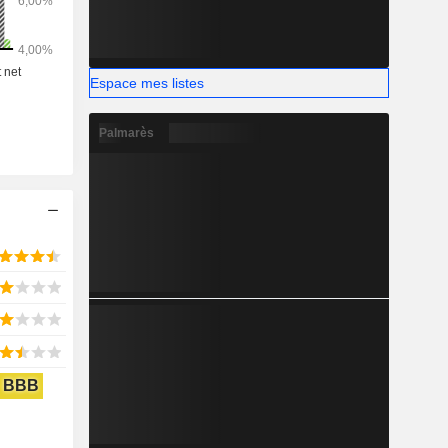
Espace mes listes
Palmarès
BBB