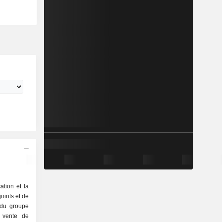
ation et la
oints et de
é du groupe