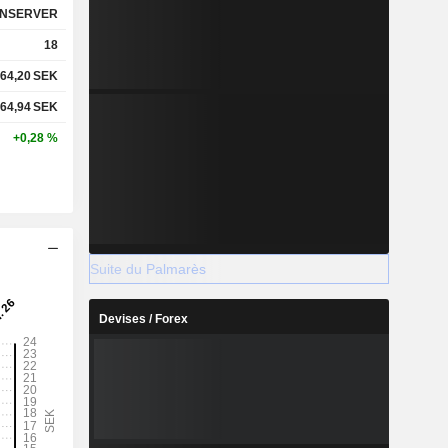
NSERVER
18
64,20
SEK
64,94
SEK
+0,28 %
Suite du Palmarès
Devises / Forex