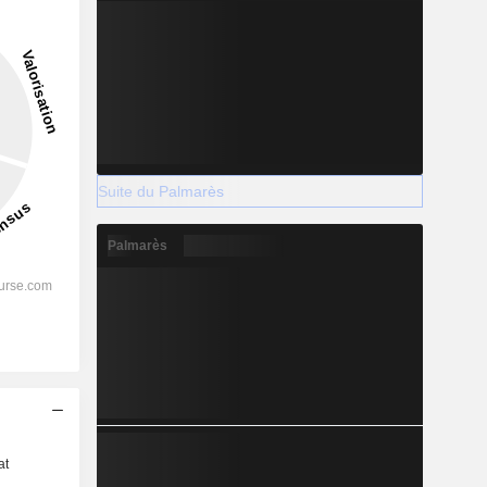
Suite du Palmarès
Palmarès
s
at