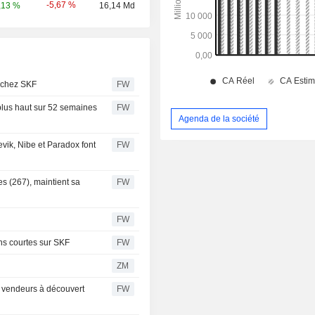
-5,67 %
,13 %
16,14 Md
é chez SKF
FW
plus haut sur 52 semaines
FW
Agenda de la société
vik, Nibe et Paradox font
FW
es (267), maintient sa
FW
FW
ons courtes sur SKF
FW
ZM
s vendeurs à découvert
FW