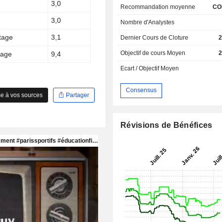
3,0
Recommandation moyenne
CO
3,0
Nombre d'Analystes
ntage
3,1
Dernier Cours de Cloture
2
Objectif de cours Moyen
2
tage
9,4
Ecart / Objectif Moyen
Consensus
e à vos sources
Partager
Révisions de Bénéfices