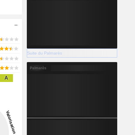
Suite du Palmarès
Palmarès
A