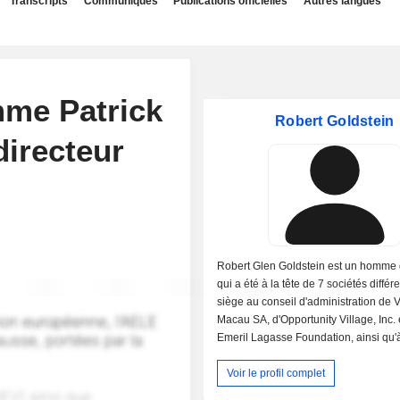
Transcripts
Communiqués
Publications officielles
Autres langues
me Patrick
Robert Goldstein
directeur
Robert Glen Goldstein est un homme d
qui a été à la tête de 7 sociétés différen
siège au conseil d'administration de 
Macau SA, d'Opportunity Village, Inc. 
Emeril Lagasse Foundation, ainsi qu'à
l'Adelson Drug Rehabilitation Clinic ; i
Voir le profil complet
également président, président et dir
d'exploitation de Las Vegas Sands LL