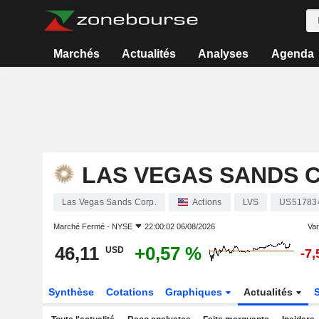
Marchés
Actualités
Analyses
Agenda
LAS VEGAS SANDS C
Las Vegas Sands Corp.
Actions
LVS
US51783
Marché Fermé -
NYSE
22:00:02 06/08/2026
Var
46,11
+0,57 %
USD
-7
Synthèse
Cotations
Graphiques
Actualités