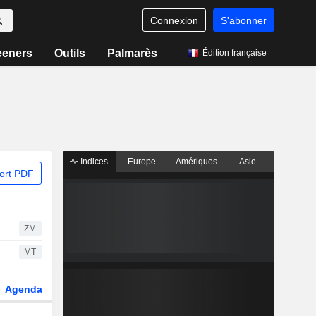
Connexion
S'abonner
eeners
Outils
Palmarès
Édition française
Indices
Europe
Amériques
Asie
ort PDF
ZM
MT
Agenda
Secteur
Dérivés
Fonds et ETFs