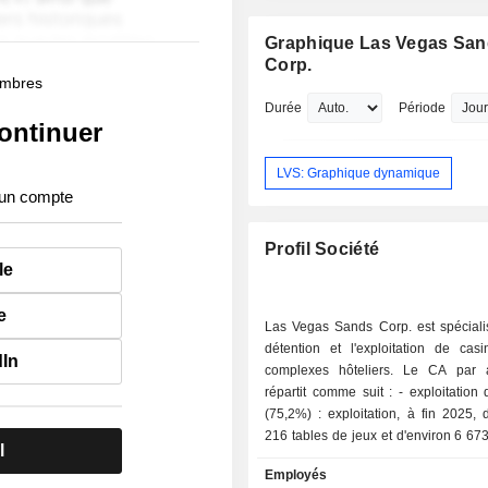
président et directeur général de Las
Sands Corp. et membre de la Pennsy
Graphique Las Vegas Sa
State Bar Association. Par le passé, 
Corp.
Goldstein a occupé les postes de prés
membres
de directeur de l'exploitation au Pala
Durée
Période
Hotel Casino, de président et de dire
ontinuer
l'exploitation au Venetian Casino Res
vice-président exécutif au Pratt Hotel 
LVS: Graphique dynamique
vice-président exécutif du marketing
 un compte
Hotel & Casino. Il est titulaire d'un d
premier cycle de l'université de Pittsb
Profil Société
d'un diplôme d'études supérieures de 
le
droit Beasley de l'université Temple.
e
Las Vegas Sands Corp. est spéciali
détention et l'exploitation de cas
dIn
complexes hôteliers. Le CA par a
répartit comme suit : - exploitation de casinos
(75,2%) : exploitation, à fin 2025, 
216 tables de jeux et d'environ 6 6
l
à sous ; - prestations d'hébergement (10,9%) :
Employés
détention de 6 hôtels implantés à 