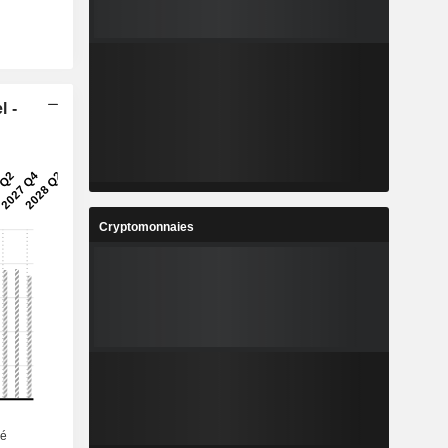
l -
Cryptomonnaies