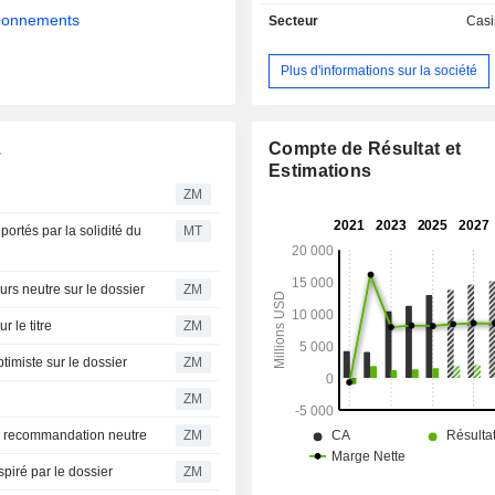
The Venetian Macao Resort Ho
abonnements
Secteur
Casi
Londoner Macao, The Parisian M
Plaza Macao and Four Seasons Hote
Plus d'informations sur la société
Sands Macao) et à Singapour (M
Sands) ; - exploitation de centres commerciaux
(6,2%) ; - prestations de restauration (4,9%) ; -
autres (2,8%) : notamment exploitatio
Compte de Résultat et
.
de conférences, de magasins, etc. La répartition
Estimations
géographique du CA est la suivan
ZM
(57,1%) et Singapour (42,9%).
ortés par la solidité du
MT
ities toujours neutre sur le dossier
ZM
re sur le titre
ZM
urities optimiste sur le dossier
ZM
ZM
 confirme sa recommandation neutre
ZM
st pas inspiré par le dossier
ZM