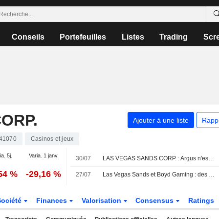
Conseils
Portefeuilles
Listes
Trading
Scr
ORP.
Ajouter à une liste
Rapp
41070
Casinos et jeux
ia. 5j.
Varia. 1 janv.
30/07
LAS VEGAS SANDS CORP. : Argus n'est plus acheteur
,54 %
-29,16 %
27/07
Las Vegas Sands et Boyd Gaming : des résultats en ligne portés par la solidité du marché domestique, selon Morgan Stanley
Société
Finances
Valorisation
Consensus
Ratings