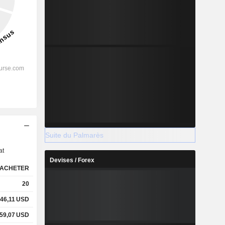
s
Suite du Palmarès
at
Devises / Forex
ACHETER
20
46,11
USD
59,07
USD