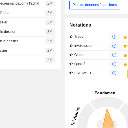
intient sa recommandation à l'achat
ZM
Plus de données financières
es à l'achat
ZM
e dossier
ZM
Notations
te sur le dossier
ZM
Trader
iste sur le dossier
ZM
Investisseur
e dossier
ZM
Globale
ZM
Qualité
ESG MSCI