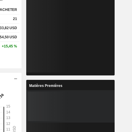
ACHETER
21
33,82
USD
54,50
USD
+15,45 %
Matières Premières