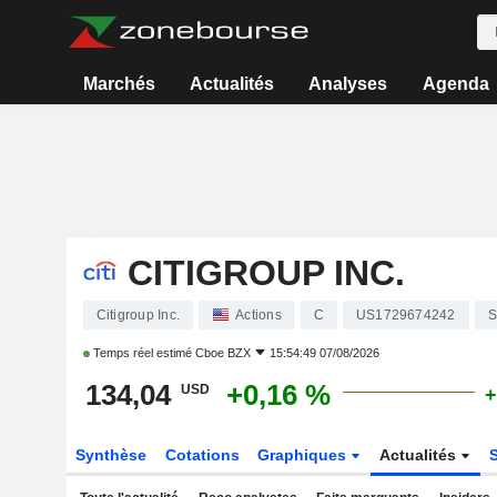
Marchés
Actualités
Analyses
Agenda
CITIGROUP INC.
Citigroup Inc.
Actions
C
US1729674242
S
Temps réel estimé
Cboe BZX
15:54:49 07/08/2026
134,04
+0,16 %
USD
+
Synthèse
Cotations
Graphiques
Actualités