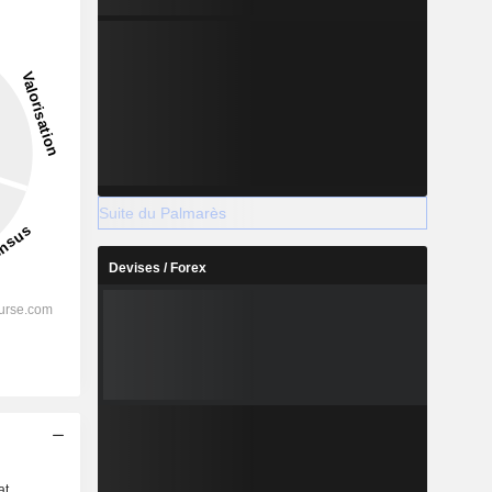
Suite du Palmarès
Devises / Forex
s
at