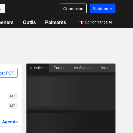
Connexion
S'abonner
eeners
Outils
Palmarès
Édition française
Indices
Europe
Amériques
Asie
ort PDF
MT
MT
Agenda
Secteur
Dérivés
Fonds et ETFs