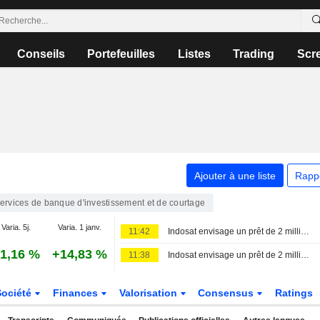
Conseils
Portefeuilles
Listes
Trading
Scr
Ajouter à une liste
Rapp
ervices de banque d'investissement et de courtage
Varia. 5j.
Varia. 1 janv.
11:42
Indosat envisage un prêt de 2 milliards de dollars pour financer l'achat de puces
1,16 %
+14,83 %
11:38
Indosat envisage un prêt de 2 milliards de dollars pour financer l'achat de puces
Société
Finances
Valorisation
Consensus
Ratings