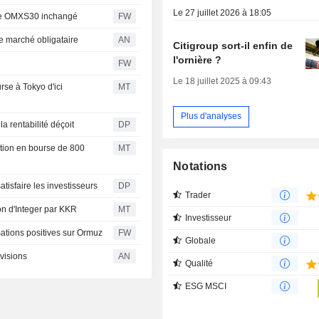
Le 27 juillet 2026 à 18:05
ice OMXS30 inchangé
FW
le marché obligataire
AN
Citigroup sort-il enfin de
l'ornière ?
FW
Le 18 juillet 2025 à 09:43
se à Tokyo d'ici
MT
Plus d'analyses
la rentabilité déçoit
DP
ction en bourse de 800
MT
Notations
satisfaire les investisseurs
DP
Trader
ion d'Integer par KKR
MT
Investisseur
ations positives sur Ormuz
FW
Globale
visions
AN
Qualité
ESG MSCI