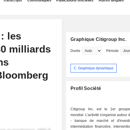
Transcripts
Communiqués
Publications officielles
Autres langues
: les
Graphique Citigroup Inc.
0 milliards
Durée
Période
ns
C: Graphique dynamique
 Bloomberg
Profil Société
Citigroup Inc. est le 1er group
mondial. L'activité s'organise autour 
- banque de marché et d'investi
intermédiation financière, interventi