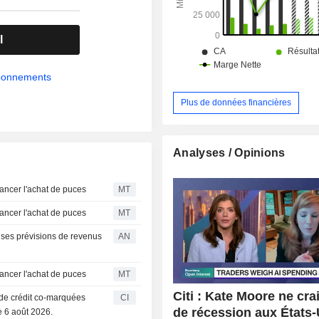
l
abonnements
Plus de données financières
Analyses / Opinions
nancer l'achat de puces
MT
nancer l'achat de puces
MT
ses prévisions de revenus
AN
nancer l'achat de puces
MT
Citi : Kate Moore ne cra
s de crédit co-marquées
CI
de récession aux États-
 6 août 2026.