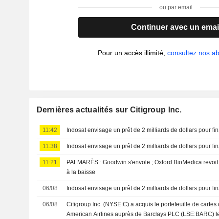
ou par email
Continuer avec un emai
Pour un accès illimité,
consultez nos 
Dernières actualités sur Citigroup Inc.
11:42
Indosat envisage un prêt de 2 milliards de dollars pour fi
11:38
Indosat envisage un prêt de 2 milliards de dollars pour fi
11:21
PALMARÈS : Goodwin s'envole ; Oxford BioMedica revoit 
à la baisse
06/08
Indosat envisage un prêt de 2 milliards de dollars pour fi
06/08
Citigroup Inc. (NYSE:C) a acquis le portefeuille de carte
American Airlines auprès de Barclays PLC (LSE:BARC) le