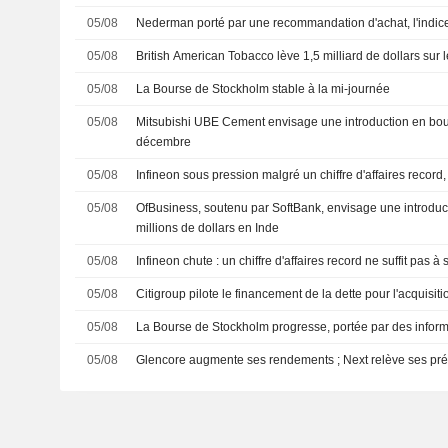
05/08
Nederman porté par une recommandation d'achat, l'ind
05/08
British American Tobacco lève 1,5 milliard de dollars sur 
05/08
La Bourse de Stockholm stable à la mi-journée
05/08
Mitsubishi UBE Cement envisage une introduction en bour
décembre
05/08
Infineon sous pression malgré un chiffre d'affaires record, 
05/08
OfBusiness, soutenu par SoftBank, envisage une introdu
millions de dollars en Inde
05/08
Infineon chute : un chiffre d'affaires record ne suffit pas à 
05/08
Citigroup pilote le financement de la dette pour l'acquisit
05/08
La Bourse de Stockholm progresse, portée par des inform
05/08
Glencore augmente ses rendements ; Next relève ses pré