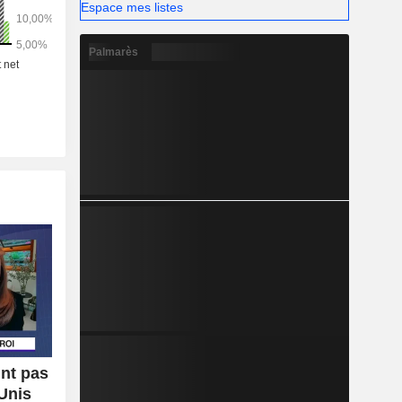
Espace mes listes
Palmarès
int pas
Unis