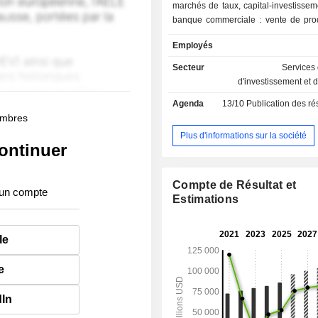
marchés de taux, capital-investissemen
banque commerciale : vente de prod
services bancaires classiques et s
Employés
(crédit à la consommation, crédit-bail
autres : notamment banque privée et
Secteur
Services
fonds d'investissements alternatifs. A fin 2024, le
d'investissement et 
groupe gère 1 284,5 MdsUSD d'e
Agenda
13/10
Publication des résultat
dépôts et 694,5 MdsUSD d'encours d
membres
La commercialisation des produits e
est assurée au travers d'un résea
Plus d'informations sur la société
ontinuer
agences dans le monde.
Compte de Résultat et
 un compte
Estimations
le
e
dIn