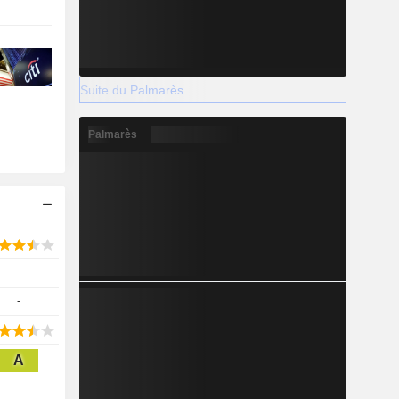
Suite du Palmarès
Palmarès
-
-
A