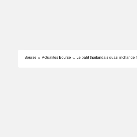
Bourse
Actualités Bourse
Le baht thaïlandais quasi inchangé f