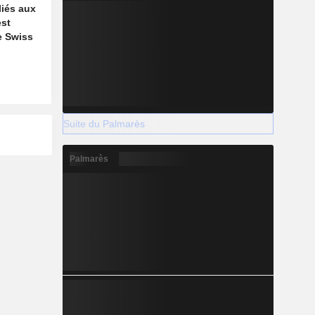
liés aux
est
e Swiss
Suite du Palmarès
Palmarès