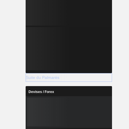
Suite du Palmarès
Devises / Forex