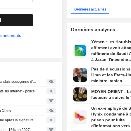
Dernières actualités
l
Dernières analyses
abonnements
Yémen : les Houthi
affirment avoir atta
raffinerie de Saudi
à Jazan, l'incendie 
maîtrisé
Pas de discussions
l'Iran et les Etats-Un
ministre iranien
Les Émirats arabes unis extradent Daniel Kinahan, un Irlandais soupçonné d'être à la tête d'un gang criminel
RE
s sur internet - police
RE
MOYEN-ORIENT - L
facteurs à suivre le
RE
Un ex-employé de 
la Chine
RE
Hynix condamné à d
prison pour fuite
Les Houthis du Yémen attaquent une raffinerie saoudienne après la signature d'un pacte de défense par le Royaume
RE
d'informations vers
Les dépenses de défense de Taïwan devraient augmenter de 16% en 2027 - médias
RE