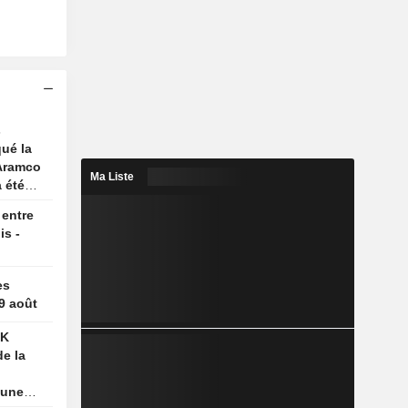
s
qué la
 Aramco
Ma Liste
a été
 entre
is -
es
 9 août
SK
e la
 une