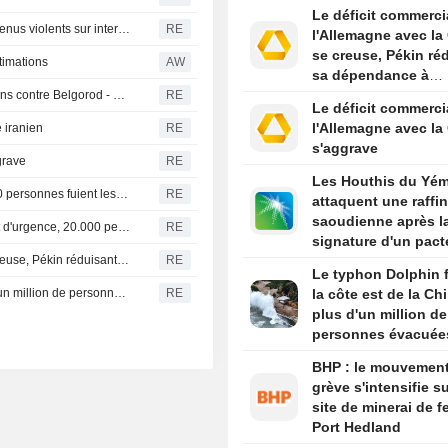
entreprise chinoise
Le déficit commerci
Yonhap
Thaïlande-L'auteur de la fusillade avait regardé des contenus violents sur internet - police
RE
l'Allemagne avec la
se creuse, Pékin ré
stimations
AW
sa dépendance à
l'industrie europée
Cinq personnes tuées par un attaque de drones ukrainiens contre Belgorod - autorités russes
RE
Le déficit commerci
l'Allemagne avec la
e iranien
RE
s'aggrave
grave
RE
Les Houthis du Yé
La Colombie-Britannique déclare l'état d'urgence, 20.000 personnes fuient les flammes
RE
attaquent une raffin
saoudienne après l
Canada/Incendie-La Colombie-Britannique déclare l'état d'urgence, 20.000 personnes fuient les flammes
RE
signature d'un pact
Le déficit commercial de l'Allemagne avec la Chine se creuse, Pékin réduisant sa dépendance à l'industrie européenne
RE
défense par le Roy
Le typhon Dolphin 
Le typhon Dolphin frappe la côte est de la Chine, plus d'un million de personnes évacuées
RE
la côte est de la Ch
plus d'un million de
personnes évacuée
BHP : le mouvemen
grève s'intensifie su
site de minerai de f
Port Hedland