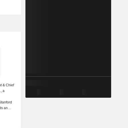
nt & Chief
., a
Stanford
ds an
sity of