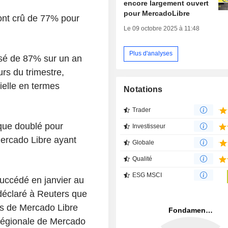
encore largement ouvert
pour MercadoLibre
ont crû de 77% pour
Le 09 octobre 2025 à 11:48
Plus d'analyses
ssé de 87% sur un an
urs du trimestre,
ielle en termes
Notations
Trader
 que doublé pour
Investisseur
 Mercado Libre ayant
Globale
Qualité
ESG MSCI
 succédé en janvier au
éclaré à Reuters que
êts de Mercado Libre
 régionale de Mercado