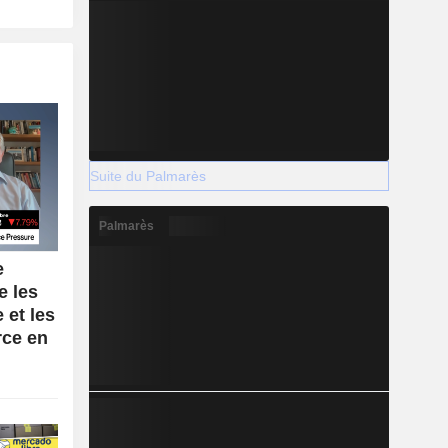
Suite du Palmarès
Palmarès
e
 les
 et les
ce en