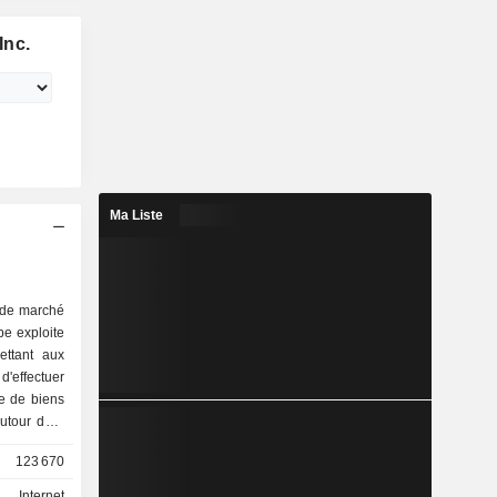
Inc.
Ma Liste
e de marché
pe exploite
ettant aux
d'effectuer
te de biens
autour de 5
123 670
avers de la
Internet