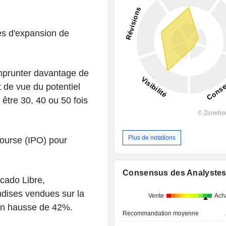
ges d'expansion de
emprunter davantage de
nt de vue du potentiel
t être 30, 40 ou 50 fois
Plus de notations
bourse (IPO) pour
Consensus des Analyste
cado Libre,
ndises vendues sur la
Vente
Ach
, en hausse de 42%.
Recommandation moyenne