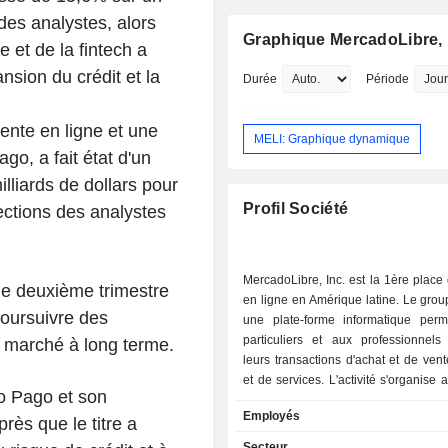
 des analystes, alors
Graphique MercadoLibre, 
 et de la fintech a
nsion du crédit et la
Durée
Période
vente en ligne et une
MELI: Graphique dynamique
go, a fait état d'un
lliards de dollars pour
Profil Société
ections des analystes
MercadoLibre, Inc. est la 1ère plac
 le deuxième trimestre
en ligne en Amérique latine. Le grou
poursuivre des
une plate-forme informatique perm
particuliers et aux professionnels 
e marché à long terme.
leurs transactions d'achat et de ven
et de services. L'activité s'organise 
do Pago et son
pôles : - exploitation de plates-formes de
Employés
commerce en ligne ; - prestations de paiement
rès que le titre a
en ligne : prestations assurées au tr
Secteur