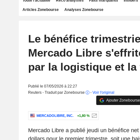
Toute l'actualité
Reco analystes
Faits marquants
Insiders
Articles Zonebourse
Analyses Zonebourse
Le bénéfice trimestrie
Mercado Libre s'effrit
par la logistique et la
Publié le 07/05/2026 à 22:27
Reuters - Traduit par Zonebourse
-
Voir l'original
Ajouter Zonebourse
MERCADOLIBRE, INC.
+1,80 %
Mercado Libre a publié jeudi un bénéfice net
dollars pour le premier trimestre, soit une b