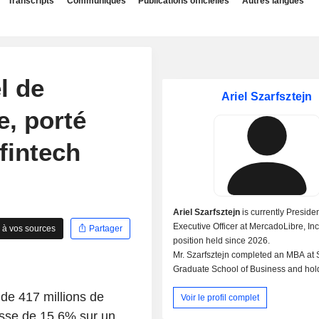
Transcripts
Communiqués
Publications officielles
Autres langues
l de
Ariel Szarfsztejn
e, porté
 fintech
Ariel Szarfsztejn
is currently Preside
Executive Officer at MercadoLibre, Inc
 à vos sources
Partager
position held since 2026.
Mr. Szarfsztejn completed an MBA at 
Graduate School of Business and hol
undergraduate degree from the Univer
 de 417 millions de
Voir le profil complet
Buenos Aires School of Medicine.
aisse de 15,6% sur un