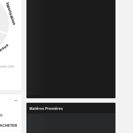
s
Matières Premières
at
ACHETER