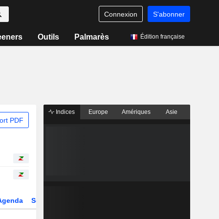
Connexion
S'abonner
eeners
Outils
Palmarès
Édition française
Indices
Europe
Amériques
Asie
ort PDF
Agenda
Secteur
Dérivés
Fonds et ETFs