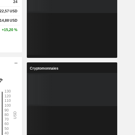
24
922,57
USD
214,88
USD
+15,20 %
Cryptomonnaies