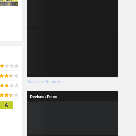
Suite du Palmarès
Devises / Forex
A