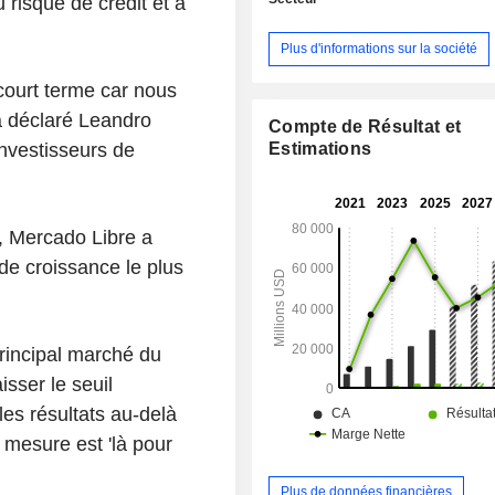
 risque de crédit et à
plate-forme MercadoPago ; - prestations de
livraison : prestations assurées au tr
Plus d'informations sur la société
plate-forme MercadoEnvios ; - développement
de sites d'annonces classifiées ; - autres 
 court terme car nous
développement de logiciels de c
 a déclaré Leandro
ligne, prestations de services de publici
Compte de Résultat et
répartition géographique du CA est la
Estimations
investisseurs de
Brésil (52,6%), Mexique (22,4%),
(20,6%) et autres (4,4%).
, Mercado Libre a
de croissance le plus
principal marché du
isser le seuil
les résultats au-delà
e mesure est 'là pour
Plus de données financières