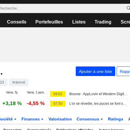
Conseils
Portefeuilles
Listes
Trading
Scr
.
Ajouter à une liste
Rapp
23
Internet
Varia. 5j.
Varia. 1 janv.
09:02
Bourse : AppLovin et Western Digital dans le dur, rumeurs sur Vusion
+3,18 %
-4,55 %
07:50
L'or se réveille, les puces se font secouer
Société
Finances
Valorisation
Consensus
Ratings