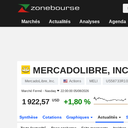
Marchés
Actualités
Analyses
Agenda
MERCADOLIBRE, INC
MercadoLibre, Inc.
Actions
MELI
US58733R10
Marché Fermé -
Nasdaq
22:00:00 05/08/2026
1 922,57
+1,80 %
USD
Synthèse
Cotations
Graphiques
Actualités