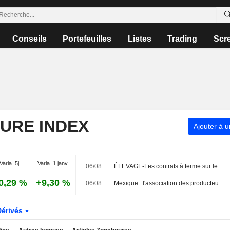
Conseils
Portefeuilles
Listes
Trading
Scr
TURE INDEX
Ajouter à u
Varia. 5j.
Varia. 1 janv.
06/08
ÉLEVAGE-Les contrats à terme sur le bétail à Chicago reculent dans le sillage de Wall Street
0,29 %
+9,30 %
06/08
Mexique : l'association des producteurs d'avocats estime que l'arrêt des inspections américaines ne devrait pas perturber l'offre
Dérivés