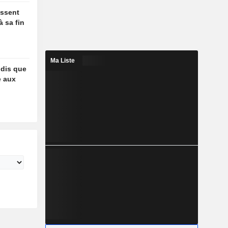
essent
à sa fin
Ma Liste
ndis que
e aux