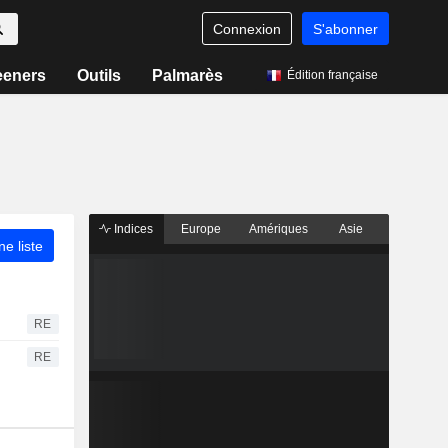
Connexion
S'abonner
eeners
Outils
Palmarès
Édition française
Indices
Europe
Amériques
Asie
ne liste
RE
RE