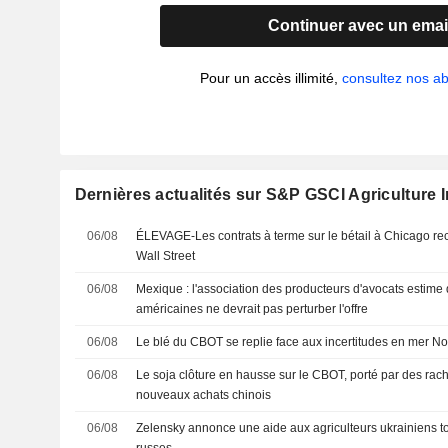
Continuer avec un emai
Pour un accès illimité,
consultez nos 
Dernières actualités sur S&P GSCI Agriculture 
06/08
ÉLEVAGE-Les contrats à terme sur le bétail à Chicago rec
Wall Street
06/08
Mexique : l'association des producteurs d'avocats estime 
américaines ne devrait pas perturber l'offre
06/08
Le blé du CBOT se replie face aux incertitudes en mer No
06/08
Le soja clôture en hausse sur le CBOT, porté par des rac
nouveaux achats chinois
06/08
Zelensky annonce une aide aux agriculteurs ukrainiens t