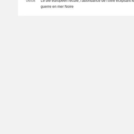
06/08
Le blé européen recule, l'abondance de l'offre éclipsant le
guerre en mer Noire