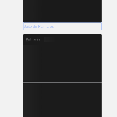
Suite du Palmarès
Palmarès