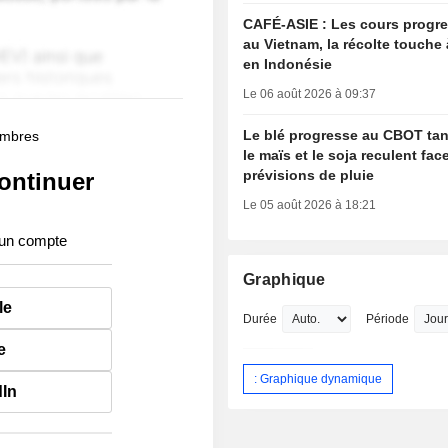
CAFÉ-ASIE : Les cours progr
au Vietnam, la récolte touche 
en Indonésie
Le 06 août 2026 à 09:37
Le blé progresse au CBOT ta
membres
le maïs et le soja reculent fac
prévisions de pluie
ontinuer
Le 05 août 2026 à 18:21
 un compte
Graphique
le
Durée
Période
e
: Graphique dynamique
dIn