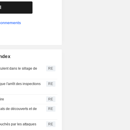
l
abonnements
Index
ulent dans le sillage de
RE
que l'arrêt des inspections
RE
ire
RE
hats de découverts et de
RE
ouchés par les attaques
RE