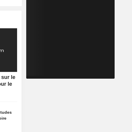
 sur le
ur le
titudes
oire