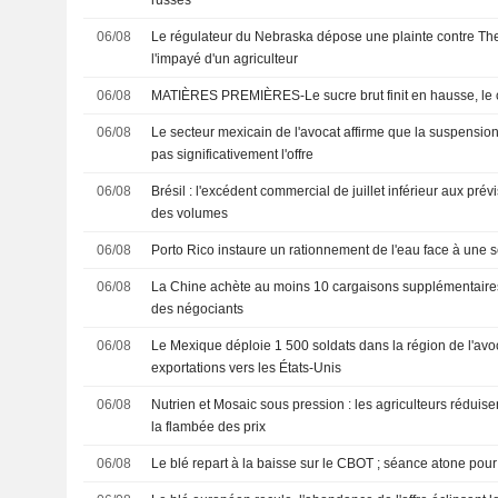
russes
06/08
Le régulateur du Nebraska dépose une plainte contre T
l'impayé d'un agriculteur
06/08
MATIÈRES PREMIÈRES-Le sucre brut finit en hausse, le c
06/08
Le secteur mexicain de l'avocat affirme que la suspension
pas significativement l'offre
06/08
Brésil : l'excédent commercial de juillet inférieur aux pré
des volumes
06/08
Porto Rico instaure un rationnement de l'eau face à une 
06/08
La Chine achète au moins 10 cargaisons supplémentaires
des négociants
06/08
Le Mexique déploie 1 500 soldats dans la région de l'avoc
exportations vers les États-Unis
06/08
Nutrien et Mosaic sous pression : les agriculteurs réduise
la flambée des prix
06/08
Le blé repart à la baisse sur le CBOT ; séance atone pour 