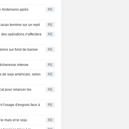
he Andersons après
RE
acao termine sur un repli
RE
 des opérations n'affectera
RE
visions sur fond de baisse
RE
sécheresse intense
RE
 de soja américain, selon
RE
at pour relancer les
RE
nt l'usage d'engrais face à
RE
le maïs et le soja
RE