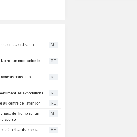
ée d'un accord sur la
MT
Noire : un mort, selon le
RE
'avocats dans l'État
RE
erturbent les exportations
RE
 au centre de l'attention
RE
signaux de Trump sur un
MT
e dispersé
 de 2 à 4 cents, le soja
RE