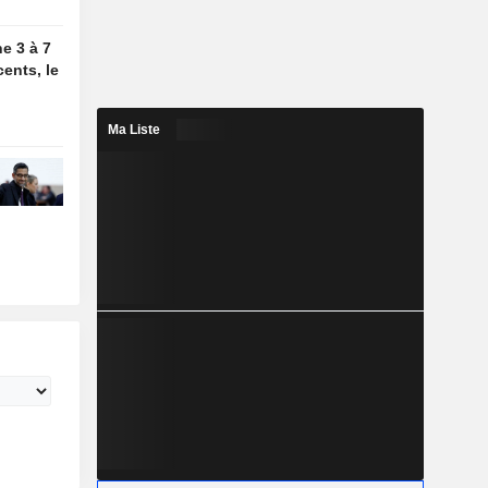
e 3 à 7
cents, le
Ma Liste