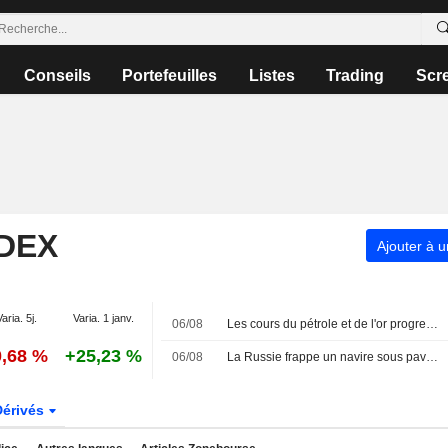
Conseils
Portefeuilles
Listes
Trading
Scr
NDEX
Ajouter à u
Varia. 5j.
Varia. 1 janv.
06/08
Les cours du pétrole et de l'or progressent malgré l'avancée d'un accord sur la réouverture du détroit d'Ormuz par l'Iran
0,68 %
+25,23 %
06/08
La Russie frappe un navire sous pavillon étranger en mer Noire : un mort, selon le gouverneur d'Odessa
Dérivés