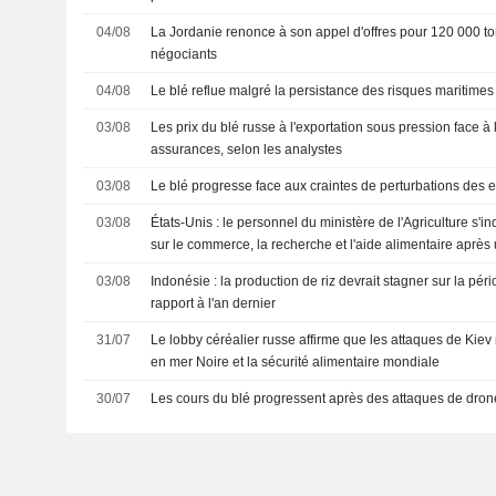
04/08
La Jordanie renonce à son appel d'offres pour 120 000 to
négociants
04/08
Le blé reflue malgré la persistance des risques maritime
03/08
Les prix du blé russe à l'exportation sous pression face à 
assurances, selon les analystes
03/08
Le blé progresse face aux craintes de perturbations des 
03/08
États-Unis : le personnel du ministère de l'Agriculture s'i
sur le commerce, la recherche et l'aide alimentaire après
03/08
Indonésie : la production de riz devrait stagner sur la pé
rapport à l'an dernier
31/07
Le lobby céréalier russe affirme que les attaques de Kiev
en mer Noire et la sécurité alimentaire mondiale
30/07
Les cours du blé progressent après des attaques de drone