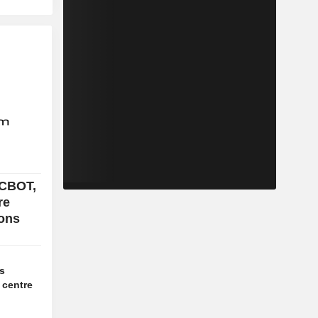
 CBOT,
re
ions
es
 centre