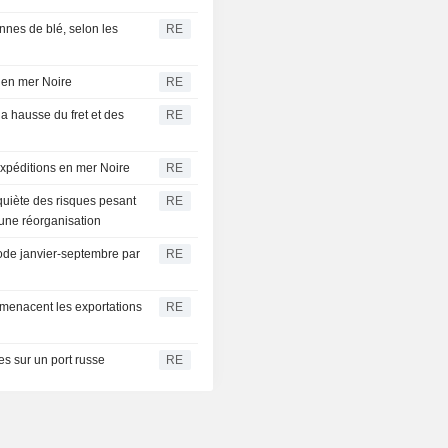
nnes de blé, selon les
RE
s en mer Noire
RE
la hausse du fret et des
RE
expéditions en mer Noire
RE
nquiète des risques pesant
RE
 une réorganisation
riode janvier-septembre par
RE
 menacent les exportations
RE
s sur un port russe
RE