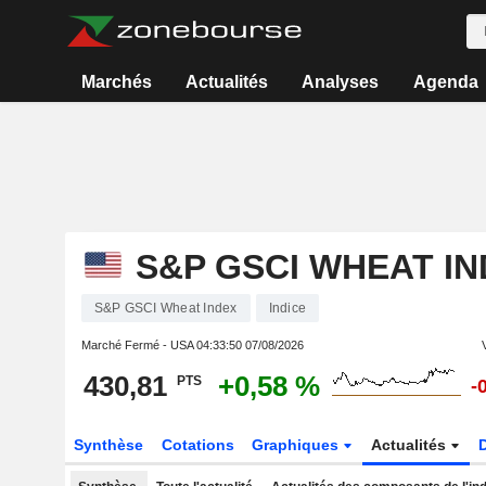
Marchés
Actualités
Analyses
Agenda
S&P GSCI WHEAT I
S&P GSCI Wheat Index
Indice
Marché Fermé - USA
04:33:50 07/08/2026
430,81
+0,58 %
PTS
-
Synthèse
Cotations
Graphiques
Actualités