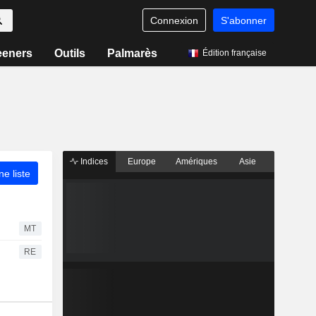
Connexion
S'abonner
eeners
Outils
Palmarès
Édition française
Indices
Europe
Amériques
Asie
ne liste
MT
RE