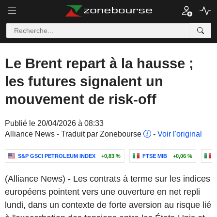
Le Brent repart à la hausse ;
les futures signalent un
mouvement de risk-off
Publié le 20/04/2026 à 08:33
Alliance News - Traduit par Zonebourse
-
Voir l'original
S&P GSCI PETROLEUM INDEX
+0,83 %
FTSE MIB
+0,06 %
E
(Alliance News) - Les contrats à terme sur les indices
européens pointent vers une ouverture en net repli
lundi, dans un contexte de forte aversion au risque lié