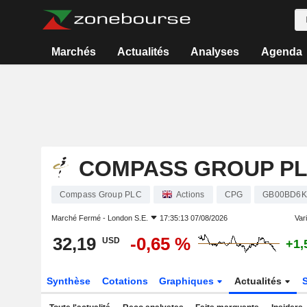
Marchés
Actualités
Analyses
Agenda
COMPASS GROUP P
Compass Group PLC
Actions
CPG
GB00BD6K
Marché Fermé -
London S.E.
17:35:13 07/08/2026
Vari
32,19
-0,65 %
USD
+1,
Synthèse
Cotations
Graphiques
Actualités