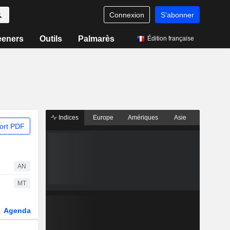
Connexion
S'abonner
eeners
Outils
Palmarès
Édition française
Indices
Europe
Amériques
Asie
ort PDF
AN
MT
Agenda
Secteur
Dérivés
Fonds et ETFs