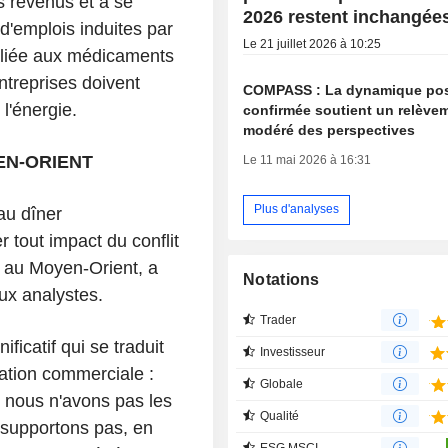
es revenus et à se
2026 restent inchangée
d'emplois induites par
Le 21 juillet 2026 à 10:25
s liée aux médicaments
ntreprises doivent
COMPASS : La dynamique pos
l'énergie.
confirmée soutient un relève
modéré des perspectives
EN-ORIENT
Le 11 mai 2026 à 16:31
Plus d'analyses
au dîner
 tout impact du conflit
e au Moyen-Orient, a
Notations
aux analystes.
Trader
ficatif qui se traduit
Investisseur
uration commerciale :
Globale
 nous n'avons pas les
Qualité
 supportons pas, en
ESG MSCI