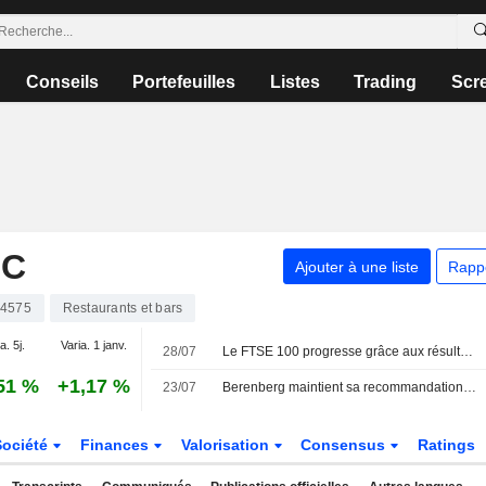
Conseils
Portefeuilles
Listes
Trading
Scr
LC
Ajouter à une liste
Rapp
4575
Restaurants et bars
a. 5j.
Varia. 1 janv.
28/07
Le FTSE 100 progresse grâce aux résultats d'entreprises et au repli du pétrole
51 %
+1,17 %
23/07
Berenberg maintient sa recommandation d'achat et son objectif de cours sur Compass Group face aux perspectives de croissance
Société
Finances
Valorisation
Consensus
Ratings