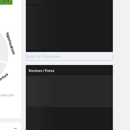
AA
Suite du Palmarès
Devises / Forex
s