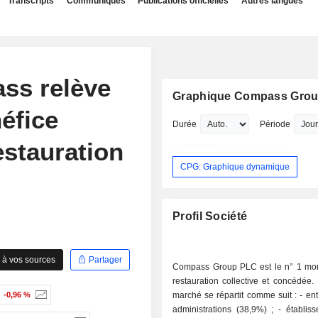
Transcripts
Communiqués
Publications officielles
Autres langues
ss relève
Graphique Compass Gro
éfice
Durée
Période
estauration
CPG: Graphique dynamique
Profil Société
 à vos sources
Partager
Compass Group PLC est le n° 1 mon
restauration collective et concédée
-0,96 %
marché se répartit comme suit : - entreprises et
administrations (38,9%) ; - établissements de