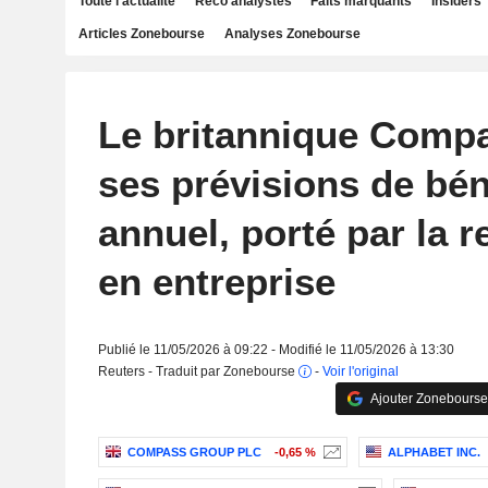
Toute l'actualité
Reco analystes
Faits marquants
Insiders
Articles Zonebourse
Analyses Zonebourse
Le britannique Compa
ses prévisions de bén
annuel, porté par la r
en entreprise
Publié le 11/05/2026 à 09:22 - Modifié le 11/05/2026 à 13:30
Reuters - Traduit par Zonebourse
-
Voir l'original
Ajouter Zonebourse
COMPASS GROUP PLC
-0,65 %
ALPHABET INC.