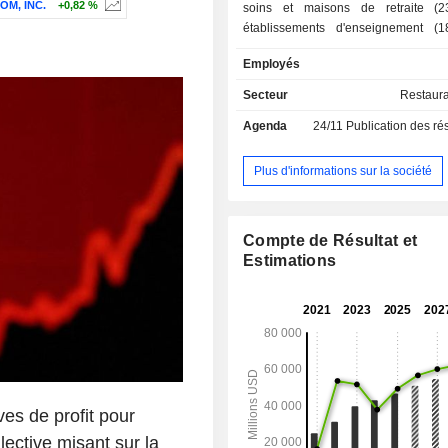
M, INC.
+0,82 %
soins et maisons de retraite (2
établissements d'enseignement (1
établissements de sport et de loisirs 
Employés
autres (5,6%) : secteurs des i
pétrolière, gazière et minière, de la 
Secteur
Restaura
et de la défense. L'exploitation des restaurants
Agenda
24/11
Publication des résultats - 
est assurée notamment sous le
Medirest, Morrison, ESS, Eurest, Bo
etc. 68,2% du CA est réalisé en Amérique du
Plus d'informations sur la société
Nord.
Compte de Résultat et
Estimations
es de profit pour
lective misant sur la