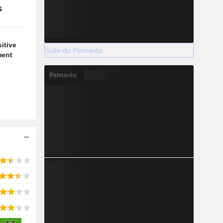
s
itive
Suite du Palmarès
ment
Palmarès