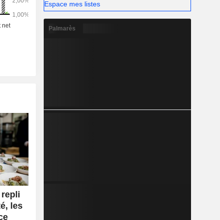
Espace mes listes
Palmarès
repli
é, les
ce