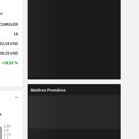
at
CUMULER
19
32,19
USD
38,15
USD
+18,52 %
Matières Premières