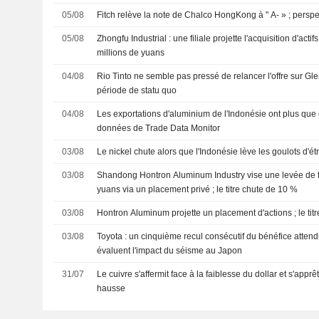
05/08
Fitch relève la note de Chalco HongKong à " A- » ; perspe
05/08
Zhongfu Industrial : une filiale projette l'acquisition d'act
millions de yuans
04/08
Rio Tinto ne semble pas pressé de relancer l'offre sur Gle
période de statu quo
04/08
Les exportations d'aluminium de l'Indonésie ont plus que 
données de Trade Data Monitor
03/08
Le nickel chute alors que l'Indonésie lève les goulots d'ét
03/08
Shandong Hontron Aluminum Industry vise une levée de f
yuans via un placement privé ; le titre chute de 10 %
03/08
Hontron Aluminum projette un placement d'actions ; le tit
03/08
Toyota : un cinquième recul consécutif du bénéfice attendu
évaluent l'impact du séisme au Japon
31/07
Le cuivre s'affermit face à la faiblesse du dollar et s'appr
hausse