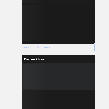
Suite du Palmarès
Devises / Forex