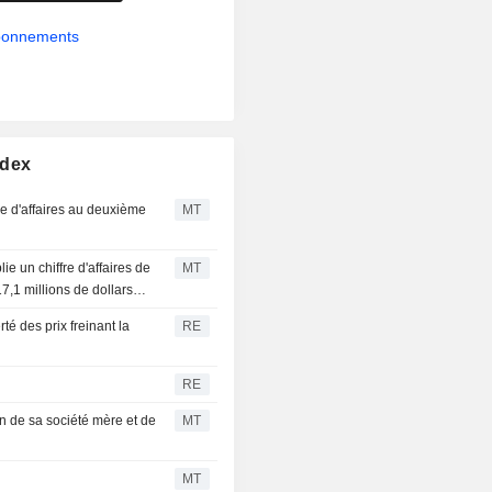
abonnements
ndex
re d'affaires au deuxième
MT
 un chiffre d'affaires de
MT
7,1 millions de dollars
é des prix freinant la
RE
RE
en de sa société mère et de
MT
MT