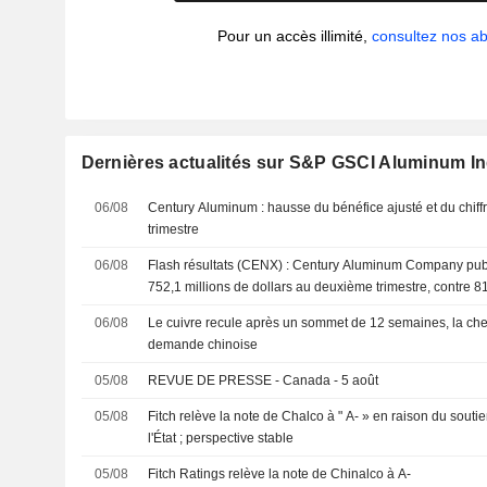
Pour un accès illimité,
consultez nos 
Dernières actualités sur S&P GSCI Aluminum I
06/08
Century Aluminum : hausse du bénéfice ajusté et du chiff
trimestre
06/08
Flash résultats (CENX) : Century Aluminum Company publie
752,1 millions de dollars au deuxième trimestre, contre 81
attendus par le consensus FactSet
06/08
Le cuivre recule après un sommet de 12 semaines, la chert
demande chinoise
05/08
REVUE DE PRESSE - Canada - 5 août
05/08
Fitch relève la note de Chalco à " A- » en raison du souti
l'État ; perspective stable
05/08
Fitch Ratings relève la note de Chinalco à A-