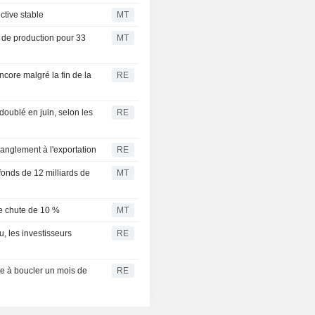
ctive stable
MT
ifs de production pour 33
MT
ncore malgré la fin de la
RE
doublé en juin, selon les
RE
ranglement à l'exportation
RE
onds de 12 milliards de
MT
re chute de 10 %
MT
, les investisseurs
RE
ête à boucler un mois de
RE