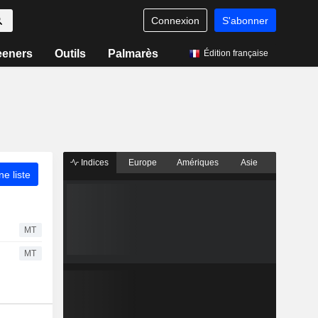
Connexion
S'abonner
eeners
Outils
Palmarès
Édition française
Indices
Europe
Amériques
Asie
ne liste
MT
MT