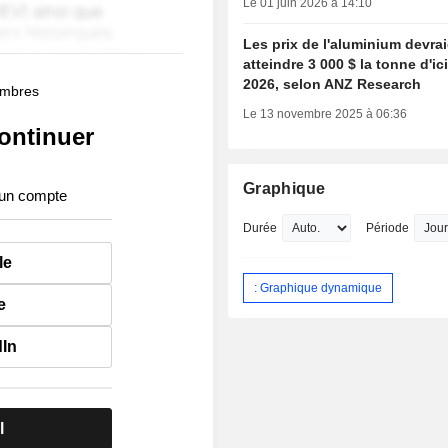
Le 01 juin 2026 à 14:10
Les prix de l'aluminium devra
atteindre 3 000 $ la tonne d'ici
2026, selon ANZ Research
membres
Le 13 novembre 2025 à 06:36
ontinuer
Graphique
 un compte
Durée
Période
le
: Graphique dynamique
e
dIn
l