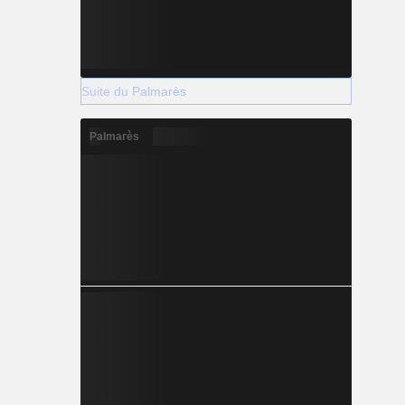
Suite du Palmarès
Palmarès