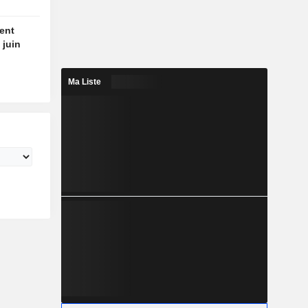
ient
 juin
Ma Liste