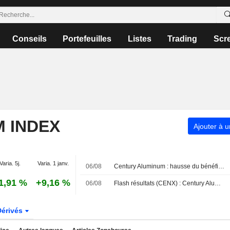
Conseils
Portefeuilles
Listes
Trading
Scr
M INDEX
Ajouter à u
Varia. 5j.
Varia. 1 janv.
06/08
Century Aluminum : hausse du bénéfice ajusté et du chiffre d'affaires au deuxième trimestre
1,91 %
+9,16 %
06/08
Flash résultats (CENX) : Century Aluminum Company publie un chiffre d'affaires de 752,1 millions de dollars au deuxième trimestre, contre 817,1 millions de dollars attendus par le consensus FactSet
Dérivés