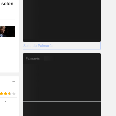
, selon
Suite du Palmarès
Palmarès
-
-