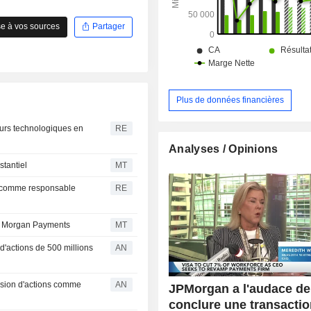
e à vos sources
Partager
.
Plus de données financières
urs technologiques en
RE
Analyses / Opinions
stantiel
MT
, comme responsable
RE
P. Morgan Payments
MT
'actions de 500 millions
AN
ission d'actions comme
AN
JPMorgan a l'audace de
conclure une transacti