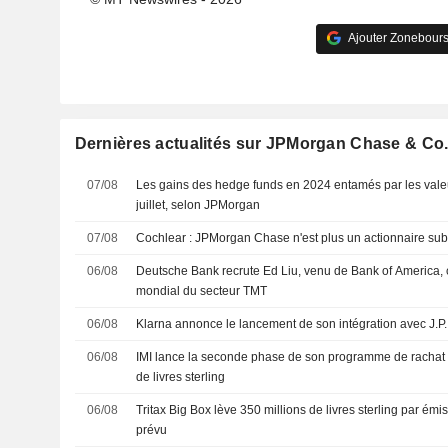
Ajouter Zonebours
Dernières actualités sur JPMorgan Chase & Co
07/08
Les gains des hedge funds en 2024 entamés par les vale
juillet, selon JPMorgan
07/08
Cochlear : JPMorgan Chase n'est plus un actionnaire sub
06/08
Deutsche Bank recrute Ed Liu, venu de Bank of America
mondial du secteur TMT
06/08
Klarna annonce le lancement de son intégration avec J.
06/08
IMI lance la seconde phase de son programme de rachat d
de livres sterling
06/08
Tritax Big Box lève 350 millions de livres sterling par ém
prévu