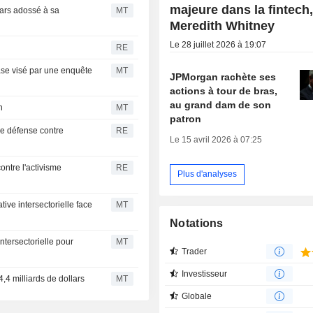
majeure dans la fintech
lars adossé à sa
MT
Meredith Whitney
Le 28 juillet 2026 à 19:07
RE
se visé par une enquête
MT
JPMorgan rachète ses
actions à tour de bras,
au grand dam de son
n
MT
patron
e défense contre
RE
Le 15 avril 2026 à 07:25
ntre l'activisme
RE
Plus d'analyses
ive intersectorielle face
MT
Notations
tersectorielle pour
MT
Trader
Investisseur
,4 milliards de dollars
MT
Globale