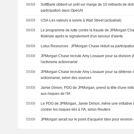
06/08
SoftBank obtient un prêt sur marge de 10 milliards de dol
participation dans OpenAI
06/08
USA-Les valeurs à suivre à Wall Street (actualisé)
06/08
Le programme de lutte contre la fraude de JPMorgan Cha
fédérale après le signalement d'un lanceur d'alerte
06/08
Lotus Resources : JPMorgan Chase réduit sa participatio
05/08
JPMorgan Chase recrute Amy Lissauer pour sa division d
l'activisme actionnarial
05/08
JPMorgan Chase recrute Amy Lissauer pour sa défense co
actionnarial, selon des sources
05/08
Jamie Dimon, PDG de JPMorgan, prend la tête d'une initiat
aux risques de l'IA
05/08
Le PDG de JPMorgan, Jamie Dimon, mène une initiative in
contrer les risques liés à l'IA, selon Reuters
05/08
JPMorgan serait sur le point d'acquérir Idex pour environ 4