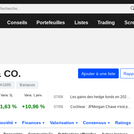
Conseils
Portefeuilles
Listes
Trading
Scr
 CO.
Ajouter à une liste
Rapp
H1005
Banques
Varia. 5j.
Varia. 1 janv.
07/08
Les gains des hedge funds en 2024 entamés par les valeurs technologiques en juillet, selon JPMorgan
1,63 %
+10,96 %
07/08
Cochlear : JPMorgan Chase n'est plus un actionnaire substantiel
Société
Finances
Valorisation
Consensus
Ratings