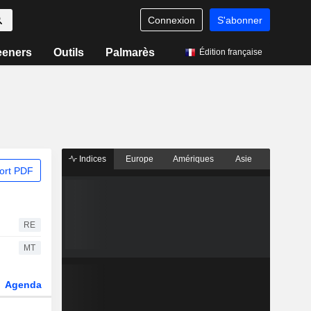
Connexion
S'abonner
eeners
Outils
Palmarès
Édition française
Indices
Europe
Amériques
Asie
ort PDF
RE
MT
Agenda
Secteur
Dérivés
Fonds et ETFs