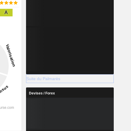
A
Suite du Palmarès
Devises / Forex