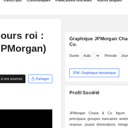
Transcripts
Communiqués
Publications officielles
Autres langues
ours roi :
Graphique JPMorgan Cha
Co.
(JPMorgan)
Durée
Période
JPM: Graphique dynamique
 à vos sources
Partager
Profil Société
JPMorgan Chase & Co. figure 
principaux groupes bancaires améri
revenus (avant éliminations intrag