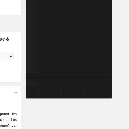
se &
parmi les
cains. Les
roupe) par