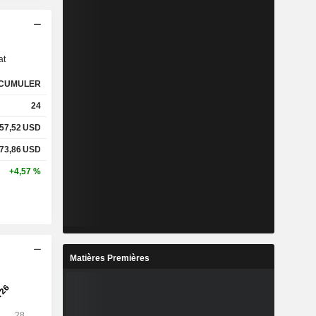
s
at
CUMULER
24
57,52
USD
73,86
USD
+4,57 %
Matières Premières