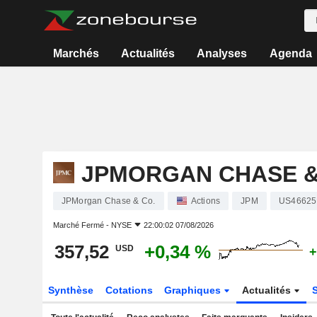
Marchés
Actualités
Analyses
Agenda
JPMORGAN CHASE &
JPMorgan Chase & Co.
Actions
JPM
US46625
Marché Fermé -
NYSE
22:00:02 07/08/2026
357,52
+0,34 %
USD
+
Synthèse
Cotations
Graphiques
Actualités