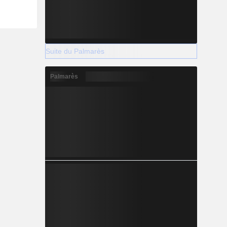
Suite du Palmarès
Palmarès