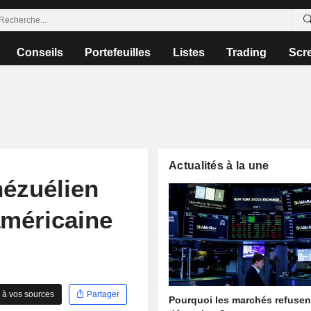
Conseils
Portefeuilles
Listes
Trading
Scr
Actualités à la une
nézuélien
américaine
 à vos sources
Partager
Pourquoi les marchés refusen