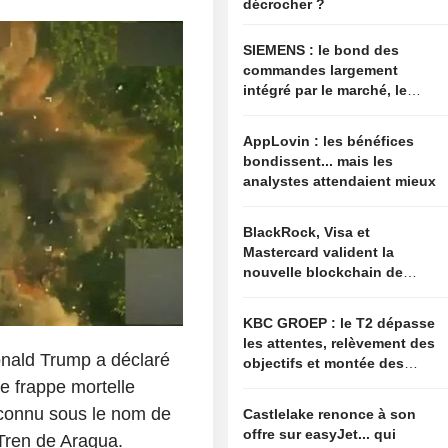
décrocher ?
SIEMENS : le bond des
commandes largement
intégré par le marché, le
relèvement des
perspectives jugé
AppLovin : les bénéfices
insuffisant pour soutenir
bondissent... mais les
les valorisations actuelles
analystes attendaient mieux
BlackRock, Visa et
Mastercard valident la
nouvelle blockchain de
Circle
KBC GROEP : le T2 dépasse
les attentes, relèvement des
onald Trump a déclaré
objectifs et montée des
options de fusions-
e frappe mortelle
acquisitions
 connu sous le nom de
Castlelake renonce à son
offre sur easyJet... qui
Tren de Aragua.