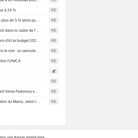
eur à 24 %
RE
Les prix du gaz néerlandais et britannique bondissent de plus de 5 % alors que le marché surveille les discussions entre les États-Unis et l'Iran
RE
L'Inde affirme ne pas s'être engagée à importer de l'éthanol dans le cadre de l'accord commercial avec les États-Unis
RE
L'Inde pourrait rationaliser la plupart de ses tarifs douaniers d'ici le budget 2027-2028, selon la ministre des Finances
RE
L'Italie suffoque, la Hongrie et la Roumanie plongées dans le noir : la canicule frappe l'Europe de plein fouet
RE
selon l'UNICA
RE
RE
La Russie juge "inacceptable" la mesure d'expulsion visant Xenia Fedorova en France
RE
L'UE doit utiliser tous ses leviers pour garantir la coopération du Maroc, selon le commissaire européen aux migrations
RE
dans une frappe américaine