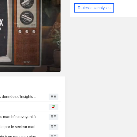
Toutes les analyses
Baisse des stocks d'essence dans la zone ARA, selon les données d'Insights Global
RE
L'or se maintient proche d'un plus haut de 7 semaines, les marchés revoyant à la baisse les anticipations de hausse de la Fed avant l'emploi
RE
Le projet d'accord sur le passage d'Ormuz jugé irréalisable par le secteur maritime, selon des sources
RE
États-Unis : la part des revenus du travail dans le PIB chute à un nouveau plus bas historique
RE