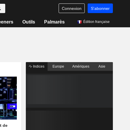
Connexion
S'abonner
eeners
Outils
Palmarès
Édition française
Indices
Europe
Amériques
Asie
t de