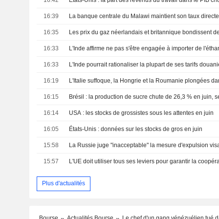
16:39
La banque centrale du Malawi maintient son taux direct
16:35
16:33
16:33
16:19
16:15
Brésil : la production de sucre chute de 26,3 % en juin, 
16:14
USA : les stocks de grossistes sous les attentes en juin
16:05
États-Unis : données sur les stocks de gros en juin
15:58
15:57
Plus d'actualités
Bourse
Actualités Bourse
Le chef d'un gang vénézuélien tué 