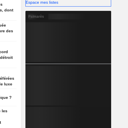
Espace mes listes
es
s, dont
Palmarès
ruée
eure des
n
cord
détroit
référées
e luxe
ique ?
 les
t