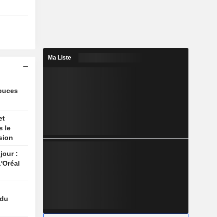
Ma Liste
 puces
et
s le
sion
jour :
'Oréal
 du