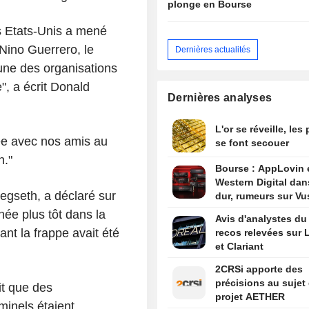
plonge en Bourse
Etats-Unis a mené
 Nino Guerrero, le
Dernières actualités
'une des organisations
", a écrit Donald
Dernières analyses
L'or se réveille, les
ée avec nos amis au
se font secouer
n."
Bourse : AppLovin 
Western Digital dan
egseth, a déclaré sur
dur, rumeurs sur Vu
née plus tôt dans la
Avis d'analystes du 
nt la frappe avait été
recos relevées sur L
et Clariant
2CRSi apporte des
précisions au sujet
it que des
projet AETHER
inels étaient