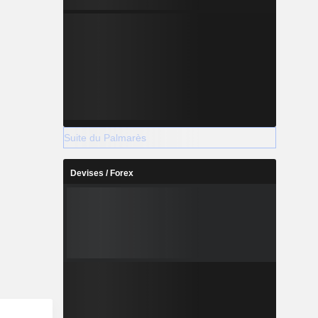
Suite du Palmarès
Devises / Forex