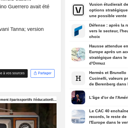
Vusion étudierait d
ino Guerrero avait été
options stratégique
une possible vente
Défense : après la 
vani Tanna; version
vers le secteur, l'h
choix
Hausse attendue e
Europe après un ac
stratégique dans le 
d'Ormuz
Hermès et Brunello
e à vos sources
Partager
Cucinelli, valeurs p
de Berenberg dans l
L'âge d'or de l'Amér
Le CAC 40 enchaîne
records, le reste de
l'Europe dans le ver