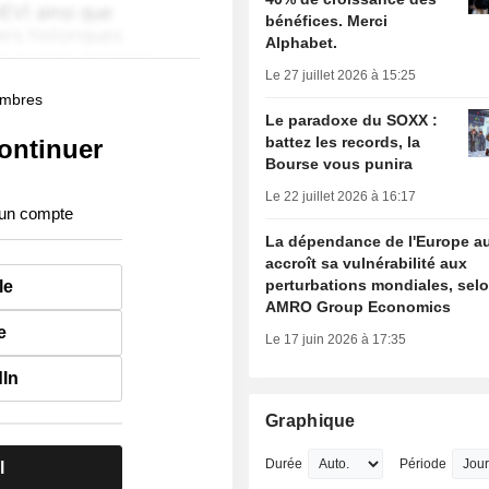
bénéfices. Merci
Alphabet.
Le 27 juillet 2026 à 15:25
membres
Le paradoxe du SOXX :
battez les records, la
ontinuer
Bourse vous punira
Le 22 juillet 2026 à 16:17
 un compte
La dépendance de l'Europe a
accroît sa vulnérabilité aux
perturbations mondiales, sel
le
AMRO Group Economics
e
Le 17 juin 2026 à 17:35
dIn
Graphique
Durée
Période
l