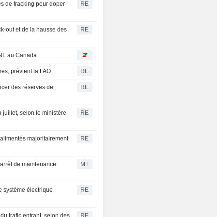
s de fracking pour doper
RE
ock-out et de la hausse des
RE
GNL au Canada
es, prévient la FAO
RE
ncer des réserves de
RE
juillet, selon le ministère
RE
 alimentés majoritairement
RE
'arrêt de maintenance
MT
e système électrique
RE
du trafic entrant, selon des
RE