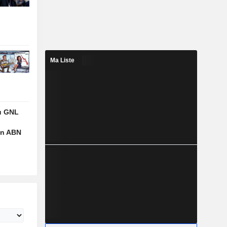
Ma Liste
u GNL
on ABN