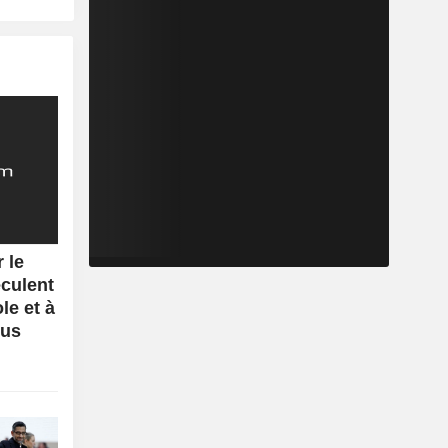
 le
eculent
le et à
lus