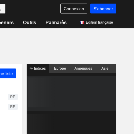
Connexion
S'abonner
eeners
Outils
Palmarès
Édition française
Indices
Europe
Amériques
Asie
ne liste
RE
RE