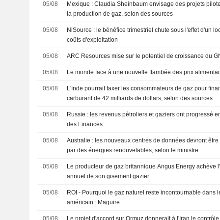
05/08
Mexique : Claudia Sheinbaum envisage des projets pilote
la production de gaz, selon des sources
05/08
NiSource : le bénéfice trimestriel chute sous l'effet d'un l
coûts d'exploitation
05/08
ARC Resources mise sur le potentiel de croissance du 
05/08
Le monde face à une nouvelle flambée des prix alimentair
05/08
L'Inde pourrait taxer les consommateurs de gaz pour fina
carburant de 42 milliards de dollars, selon des sources
05/08
Russie : les revenus pétroliers et gaziers ont progressé en 
des Finances
05/08
Australie : les nouveaux centres de données devront être
par des énergies renouvelables, selon le ministre
05/08
Le producteur de gaz britannique Angus Energy achève l
annuel de son gisement gazier
05/08
ROI - Pourquoi le gaz naturel reste incontournable dans l
américain : Maguire
05/08
Le projet d'accord sur Ormuz donnerait à l'Iran le contrôle 