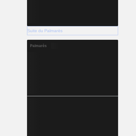
Suite du Palmarès
Palmarès