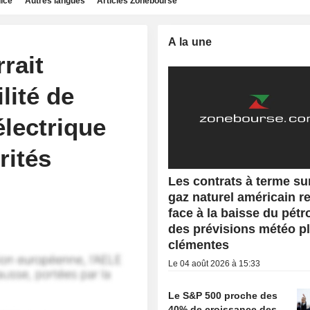
dice
Autres langues
Articles Zonebourse
A la une
rrait
lité de
lectrique
rités
Les contrats à terme sur
gaz naturel américain r
face à la baisse du pétro
des prévisions météo p
clémentes
Le 04 août 2026 à 15:33
Le S&P 500 proche des
40% de croissance des