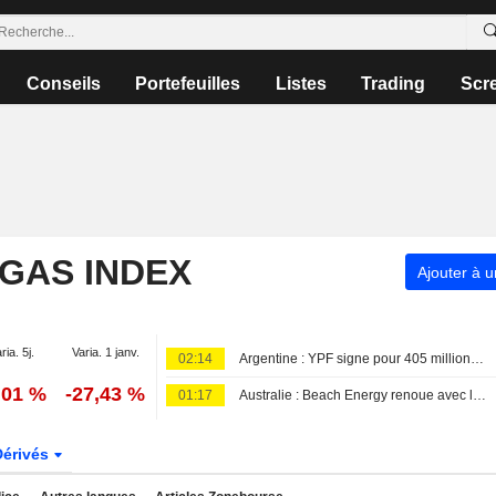
Conseils
Portefeuilles
Listes
Trading
Scr
 GAS INDEX
Ajouter à u
ria. 5j.
Varia. 1 janv.
02:14
Argentine : YPF signe pour 405 millions de dollars de cessions d'actifs pour se concentrer sur le schiste
,01 %
-27,43 %
01:17
Australie : Beach Energy renoue avec les bénéfices grâce à la hausse des prix du gaz et à la montée en puissance de l'usine de Waitsia
Dérivés