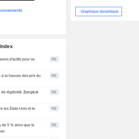
abonnements
: Graphique dynamique
 Index
ions d'actifs pour se
RE
 à la hausse des prix du
RE
 de légitimité, Bangkok
RE
 les États-Unis et le
RE
s de 5 % alors que le
RE
ran