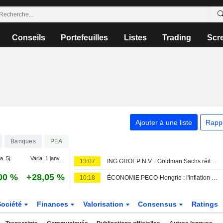
Conseils
Portefeuilles
Listes
Trading
Scr
Ajouter à une liste
Rapp
Banques
PEA
a. 5j.
Varia. 1 janv.
13:07
ING GROEP N.V. : Goldman Sachs réitère son opinion positive sur le titre
00 %
+28,05 %
10:18
ÉCONOMIE PECO-Hongrie : l'inflation annuelle tombe à 1,2 %, son plus bas niveau en dix ans
Société
Finances
Valorisation
Consensus
Ratings