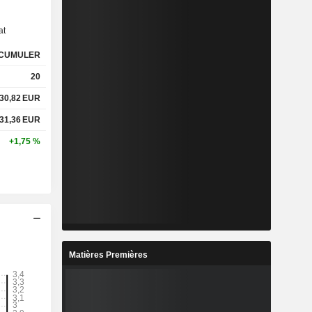
at
CUMULER
20
30,82
EUR
31,36
EUR
+1,75 %
Matières Premières