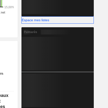
Espace mes listes
Palmarès
eaux
x
des