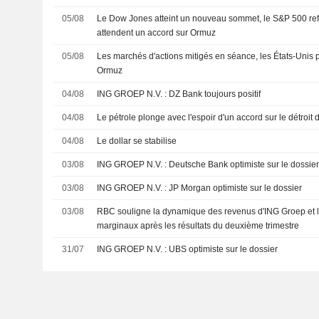
05/08
Le Dow Jones atteint un nouveau sommet, le S&P 500 refl
attendent un accord sur Ormuz
05/08
Les marchés d'actions mitigés en séance, les États-Unis 
Ormuz
04/08
ING GROEP N.V. : DZ Bank toujours positif
04/08
Le pétrole plonge avec l'espoir d'un accord sur le détroit
04/08
Le dollar se stabilise
03/08
ING GROEP N.V. : Deutsche Bank optimiste sur le dossie
03/08
ING GROEP N.V. : JP Morgan optimiste sur le dossier
03/08
RBC souligne la dynamique des revenus d'ING Groep et la
marginaux après les résultats du deuxième trimestre
31/07
ING GROEP N.V. : UBS optimiste sur le dossier