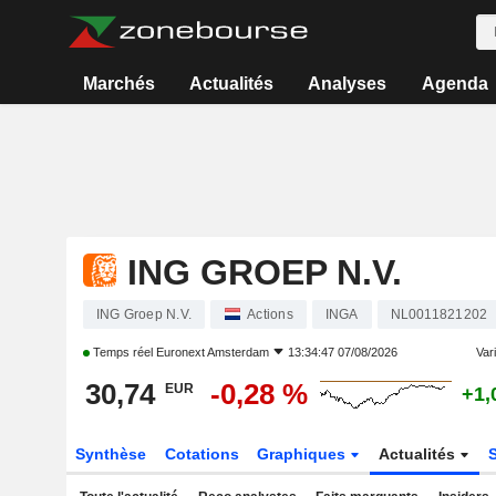
Marchés
Actualités
Analyses
Agenda
ING GROEP N.V.
ING Groep N.V.
Actions
INGA
NL0011821202
Temps réel
Euronext Amsterdam
13:34:47 07/08/2026
Vari
30,74
-0,28 %
EUR
+1,
Synthèse
Cotations
Graphiques
Actualités