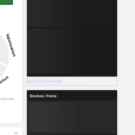
AAA
Suite du Palmarès
Devises / Forex
s