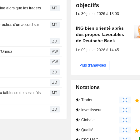
objectifs
ue alors que les traders
MT
Le 30 juillet 2026 à 13:03
proches d'un accord sur
MT
ING bien orienté après
des propos favorables
de Deutsche Bank
ZD
Le 09 juillet 2026 à 14:45
 d'Ormuz
AW
AW
Plus d'analyses
r
ZD
ZD
Notations
 faiblesse de ses coûts
MT
Trader
ZD
Investisseur
Globale
Qualité
ESG MSCI