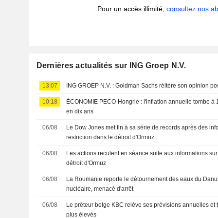
Pour un accès illimité,
consultez nos 
Dernières actualités sur ING Groep N.V.
13:07
ING GROEP N.V. : Goldman Sachs réitère son opinion 
10:18
ÉCONOMIE PECO-Hongrie : l'inflation annuelle tombe à 1
en dix ans
06/08
Le Dow Jones met fin à sa série de records après des inf
restriction dans le détroit d'Ormuz
06/08
Les actions reculent en séance suite aux informations sur 
détroit d'Ormuz
06/08
La Roumanie reporte le détournement des eaux du Danub
nucléaire, menacé d'arrêt
06/08
Le prêteur belge KBC relève ses prévisions annuelles et ta
plus élevés