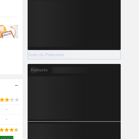
Suite du Palmarès
Palmarès
-
-