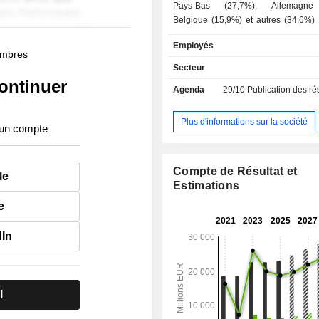
Pays-Bas (27,7%), Allemagne 
Belgique (15,9%) et autres (34,6%) ; - banq
d'affaires (20,4%) ; - autres (3%). A fin 2025, le
Employés
groupe gère 721,4 MdsEUR d'e
membres
dépôts et 721,7 MdsEUR d'encours de
Secteur
ontinuer
Agenda
29/10
Publication des résultat
Plus d'informations sur la société
 un compte
Compte de Résultat et
le
Estimations
e
dIn
l