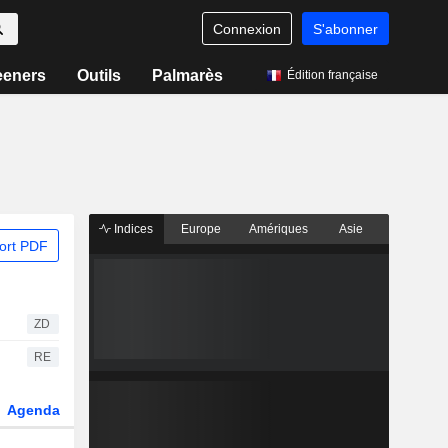
Connexion
S'abonner
eeners
Outils
Palmarès
Édition française
Indices
Europe
Amériques
Asie
ort PDF
ZD
RE
Agenda
Secteur
Dérivés
Fonds et ETFs