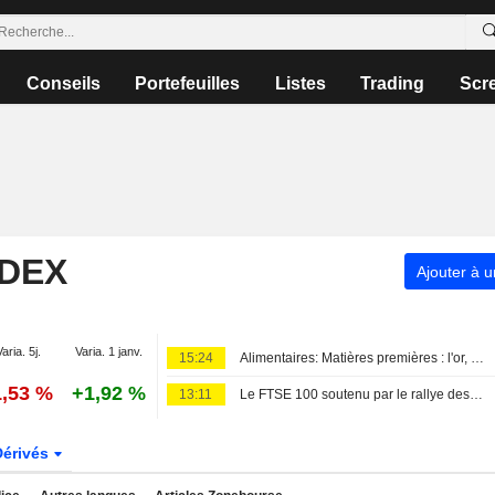
Conseils
Portefeuilles
Listes
Trading
Scr
NDEX
Ajouter à u
Varia. 5j.
Varia. 1 janv.
15:24
Alimentaires: Matières premières : l'or, le cuivre et le sucre grimpent
1,53 %
+1,92 %
13:11
Le FTSE 100 soutenu par le rallye des métaux
Dérivés