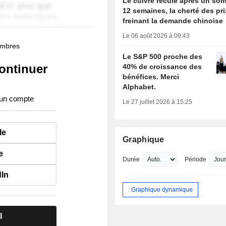
Le cuivre recule après un so
12 semaines, la cherté des pri
freinant la demande chinoise
Le 06 août 2026 à 09:43
membres
Le S&P 500 proche des
ontinuer
40% de croissance des
bénéfices. Merci
Alphabet.
 un compte
Le 27 juillet 2026 à 15:25
le
Graphique
e
Durée
Période
dIn
: Graphique dynamique
l