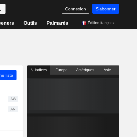
Connexion
S'abonner
eeners
Outils
Palmarès
Édition française
Indices
Europe
Amériques
Asie
ne liste
AW
AN