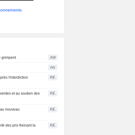
abonnements
re grimpent
AW
AN
rès l'interdiction
RE
ventes et au soutien des
RE
ce au nouveau
RE
é des prix freinant la
RE