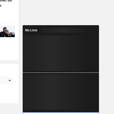
mmet de
x
Ma Liste