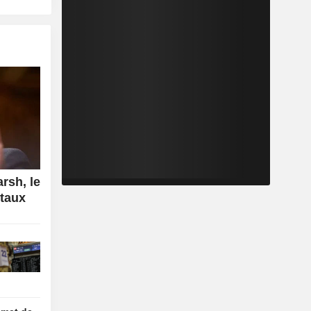
rsh, le
 taux