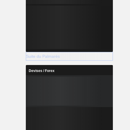
Suite du Palmarès
Devises / Forex