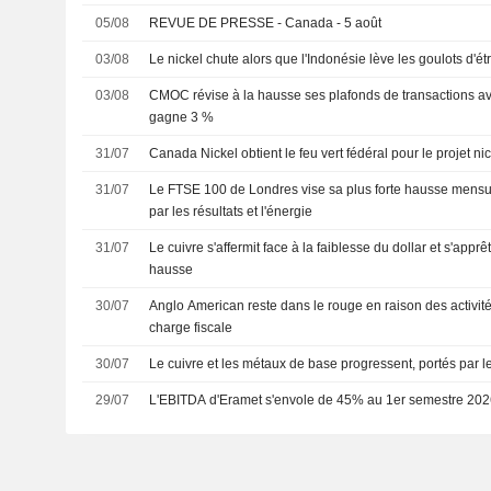
05/08
REVUE DE PRESSE - Canada - 5 août
03/08
Le nickel chute alors que l'Indonésie lève les goulots d'ét
03/08
CMOC révise à la hausse ses plafonds de transactions av
gagne 3 %
31/07
Canada Nickel obtient le feu vert fédéral pour le projet ni
31/07
Le FTSE 100 de Londres vise sa plus forte hausse mensuel
par les résultats et l'énergie
31/07
Le cuivre s'affermit face à la faiblesse du dollar et s'appr
hausse
30/07
Anglo American reste dans le rouge en raison des activi
charge fiscale
30/07
Le cuivre et les métaux de base progressent, portés par le
29/07
L'EBITDA d'Eramet s'envole de 45% au 1er semestre 20