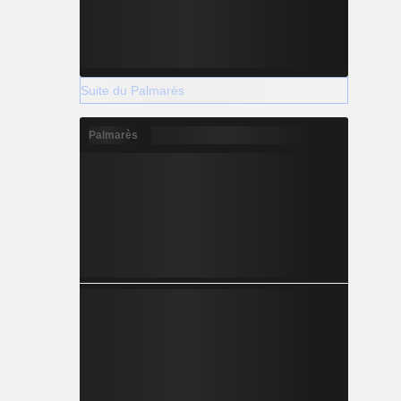
Suite du Palmarès
Palmarès