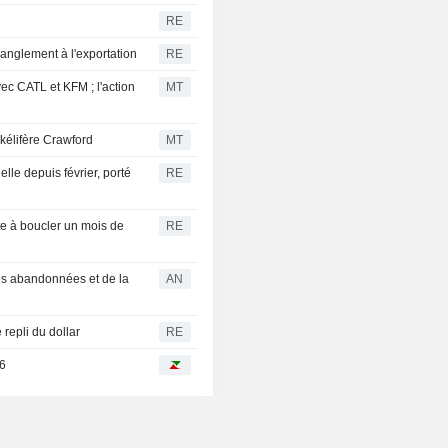
RE
ranglement à l'exportation
RE
ec CATL et KFM ; l'action
MT
ckélifère Crawford
MT
le depuis février, porté
RE
ête à boucler un mois de
RE
tés abandonnées et de la
AN
 repli du dollar
RE
26