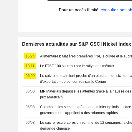
Pour un accès illimité,
consultez nos 
Dernières actualités sur S&P GSCI Nickel Index
15:24
Alimentaires: Matières premières : l'or, le cuivre et le suc
13:11
Le FTSE 100 soutenu par le rallye des métaux
06:09
Le cuivre se maintient proche d'un plus haut de six mois ap
d'exportation de concentrés par le Congo
06/08
MP Materials dépasse les attentes grâce à la hausse des 
prix américain
06/08
Colombie : les secteurs pétrolier et minier optimistes fa
gouvernement, appellent à des réformes rapides
06/08
Le cuivre recule après un sommet de 12 semaines, la chert
demande chinoise