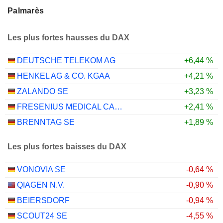
Palmarès
Les plus fortes hausses du DAX
DEUTSCHE TELEKOM AG
+6,44 %
HENKEL AG & CO. KGAA
+4,21 %
ZALANDO SE
+3,23 %
FRESENIUS MEDICAL CARE AG
+2,41 %
BRENNTAG SE
+1,89 %
Les plus fortes baisses du DAX
VONOVIA SE
-0,64 %
QIAGEN N.V.
-0,90 %
BEIERSDORF
-0,94 %
SCOUT24 SE
-4,55 %