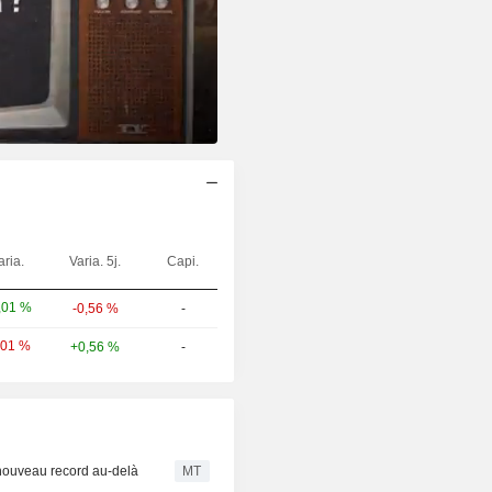
aria.
Varia. 5j.
Capi.
,01 %
-0,56 %
-
,01 %
+0,56 %
-
n nouveau record au-delà
MT