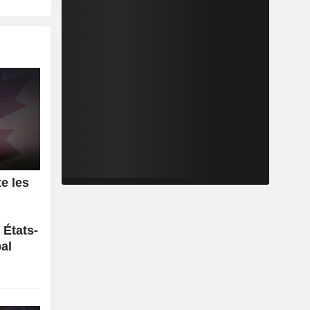
e les
 États-
pal