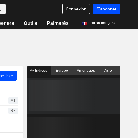
Connexion
S'abonner
eeners
Outils
Palmarès
Édition française
Indices
Europe
Amériques
Asie
ne liste
MT
RE