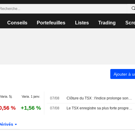
Conseils
Portefeuilles
Listes
Trading
Scr
Ajouter à u
Varia. 5j.
Varia. 1 janv.
07/08
Clôture du TSX : l'indice prolonge son rallye et atteint un nouveau record au-delà des 36 000 points grâce à un solide rapport sur l'emploi
0,56 %
+1,56 %
07/08
Le TSX enregistre sa plus forte progression hebdomadaire en quatre mois, les paris sur une hausse des taux de la Fed s'estompant
Dérivés