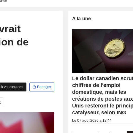
urse
A la une
vrait
sion de
Le dollar canadien scrut
chiffres de l'emploi
 à vos sources
Partager
domestique, mais les
créations de postes aux
Unis resteront le princi
catalyseur, selon ING
Le 07 août 2026 à 12:44