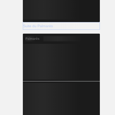
Suite du Palmarès
Palmarès