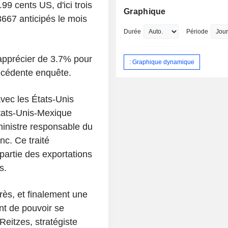
99 cents US, d'ici trois
Graphique
3667 anticipés le mois
Durée
Période
s'apprécier de 3.7% pour
: Graphique dynamique
récédente enquête.
vec les États-Unis
tats-Unis-Mexique
inistre responsable du
c. Ce traité
partie des exportations
s.
rès, et finalement une
nt de pouvoir se
Reitzes, stratégiste