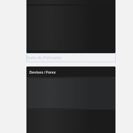
Suite du Palmarès
Devises / Forex