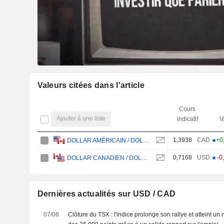
Valeurs citées dans l'article
Cours
Ajouter à une liste
indicatif
V
1,3938
CAD
+0
DOLLAR AMÉRICAIN / DOLLAR CANADIEN
0,7168
USD
-0
DOLLAR CANADIEN / DOLLAR AMÉRICAIN
Dernières actualités sur USD / CAD
07/08
Clôture du TSX : l'indice prolonge son rallye et atteint u