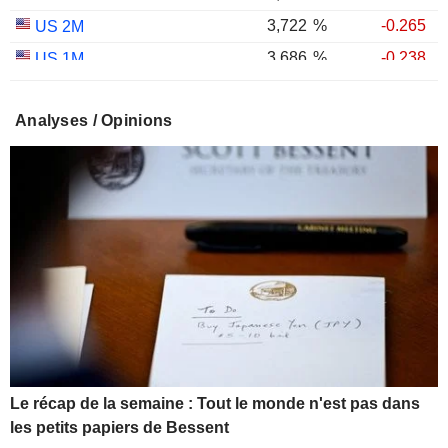
3,722
%
-0.265
US 2M
3,686
%
-0.238
US 1M
2,996
%
-0.458
US 30Y INFLATION INDEXED
Analyses / Opinions
2,406
%
-0.988
US 10Y INFLATION INDEXED
1,725
%
+2.034
US 5Y INFLATION INDEXED
Le récap de la semaine : Tout le monde n'est pas dans
les petits papiers de Bessent