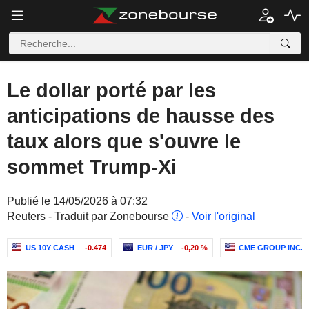
Le dollar porté par les
anticipations de hausse des
taux alors que s'ouvre le
sommet Trump-Xi
Publié le 14/05/2026 à 07:32
Reuters - Traduit par Zonebourse
-
Voir l'original
US 10Y CASH
-0.474
EUR / JPY
-0,20 %
CME GROUP INC.