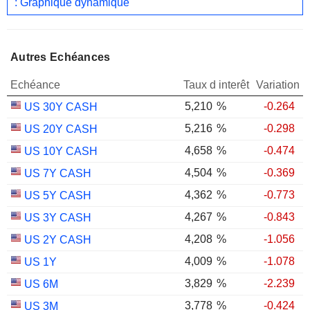
: Graphique dynamique
Autres Echéances
Echéance
Taux d interêt
Variation
5,210
%
-0.264
US 30Y CASH
5,216
%
-0.298
US 20Y CASH
4,658
%
-0.474
US 10Y CASH
4,504
%
-0.369
US 7Y CASH
4,362
%
-0.773
US 5Y CASH
4,267
%
-0.843
US 3Y CASH
4,208
%
-1.056
US 2Y CASH
4,009
%
-1.078
US 1Y
3,829
%
-2.239
US 6M
3,778
%
-0.424
US 3M