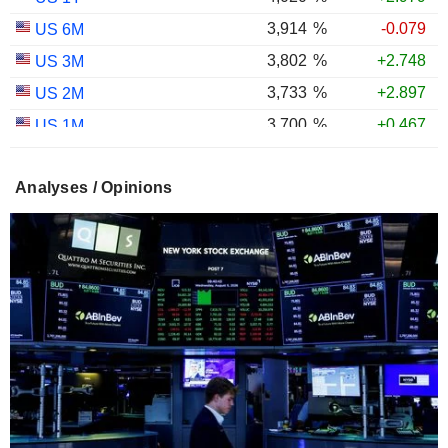
3,914
%
-0.079
US 6M
3,802
%
+2.748
US 3M
3,733
%
+2.897
US 2M
3,700
%
+0.467
US 1M
3,012
%
+1.431
US 30Y INFLATION INDEXED
Analyses / Opinions
2,435
%
+1.488
US 10Y INFLATION INDEXED
1,725
%
+2.034
US 5Y INFLATION INDEXED