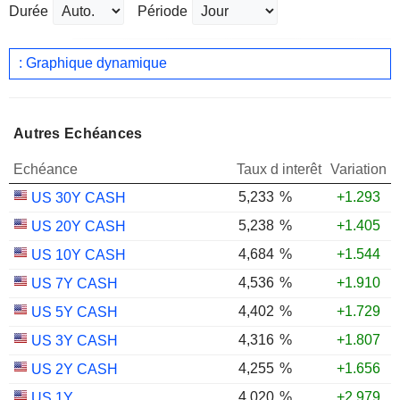
Durée
Période
: Graphique dynamique
Autres Echéances
Echéance
Taux d interêt
Variation
5,233
%
+1.293
US 30Y CASH
5,238
%
+1.405
US 20Y CASH
4,684
%
+1.544
US 10Y CASH
4,536
%
+1.910
US 7Y CASH
4,402
%
+1.729
US 5Y CASH
4,316
%
+1.807
US 3Y CASH
4,255
%
+1.656
US 2Y CASH
4,020
%
+2.979
US 1Y