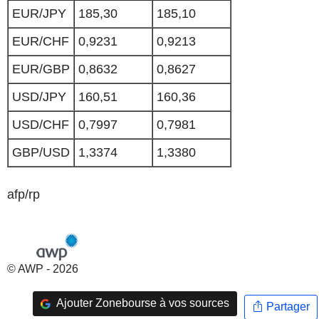
EUR/JPY
185,30
185,10
EUR/CHF
0,9231
0,9213
EUR/GBP
0,8632
0,8627
USD/JPY
160,51
160,36
USD/CHF
0,7997
0,7981
GBP/USD
1,3374
1,3380
afp/rp
© AWP - 2026
Ajouter Zonebourse à vos sources
Partager