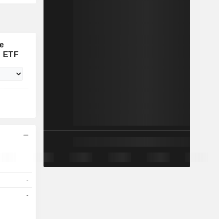
e
d ETF
-
-