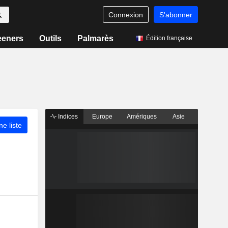
Connexion
S'abonner
eeners
Outils
Palmarès
Édition française
Indices
Europe
Amériques
Asie
ne liste