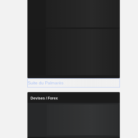
Suite du Palmarès
Devises / Forex