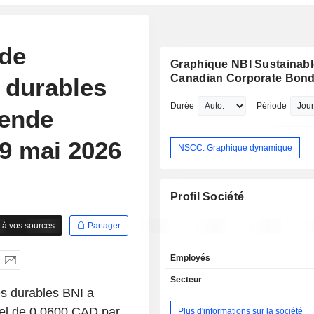
 de
Graphique NBI Sustainabl
Canadian Corporate Bon
 durables
Durée
Période
dende
29 mai 2026
NSCC: Graphique dynamique
Profil Société
 à vos sources
Partager
Employés
Secteur
es durables BNI a
el de 0,0600 CAD par
Plus d'informations sur la société