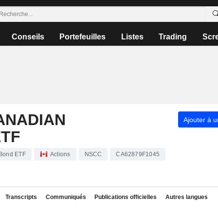
Conseils
Portefeuilles
Listes
Trading
Scr
ANADIAN
Ajouter à u
TF
 Bond ETF
Actions
NSCC
CA62879F1045
Transcripts
Communiqués
Publications officielles
Autres langues