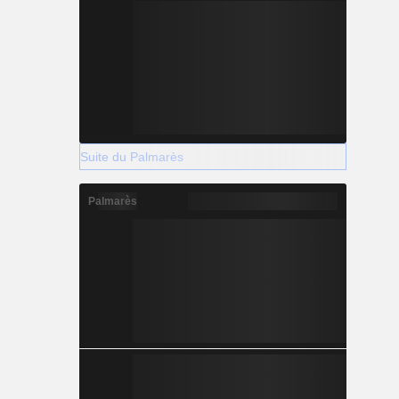
Suite du Palmarès
Palmarès