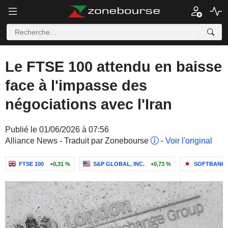
Le FTSE 100 attendu en baisse
face à l'impasse des
négociations avec l'Iran
Publié le 01/06/2026 à 07:56
Alliance News - Traduit par Zonebourse
-
Voir l'original
FTSE 100
+0,31 %
S&P GLOBAL, INC.
+0,73 %
SOFTBANK 