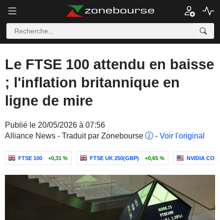
Le FTSE 100 attendu en baisse
; l'inflation britannique en
ligne de mire
Publié le 20/05/2026 à 07:56
Alliance News - Traduit par Zonebourse
-
Voir l'original
FTSE 100
+0,31 %
FTSE UK 250(GBP)
+0,65 %
NVIDIA CO