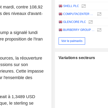
SHELL PLC
ôt mardi, contre 108,92
us des niveaux d'avant-
COMPUTACENTER PLC
GLENCORE PLC
BURBERRY GROUP PLC
ump a signalé lundi
re proposition de l'Iran
Voir le palmarès
sources, la réouverture
Variations secteurs
ussions sur son
rieures. Cette impasse
ur l'ensemble des
geait à 1,3489 USD
ue, le sterling se