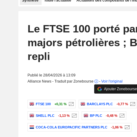
Synthèse
Toute l'actualité
Actualités des composants de l'in
Le FTSE 100 porté par
majors pétrolières ; 
repli
Publié le 28/04/2026 à 13:09
Alliance News - Traduit par Zonebourse
-
Voir l'original
Ajouter Zonebourse
FTSE 100
+0,31 %
BARCLAYS PLC
-0,77 %
SHELL PLC
-1,13 %
BP PLC
-0,48 %
COCA-COLA EUROPACIFIC PARTNERS PLC
-1,06 %