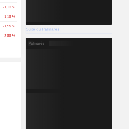
-1,13 %
-1,15 %
-1,59 %
Suite du Palmarès
-2,55 %
Palmarès