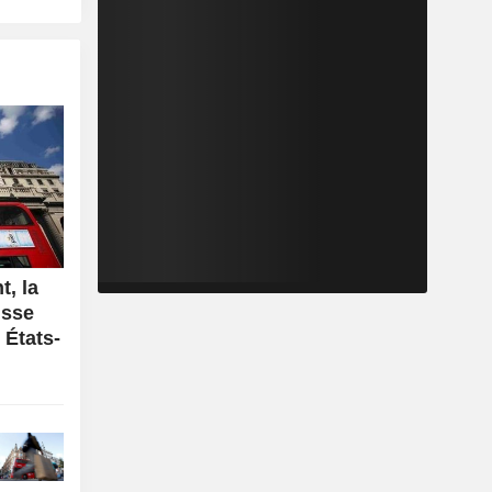
, la
isse
 États-