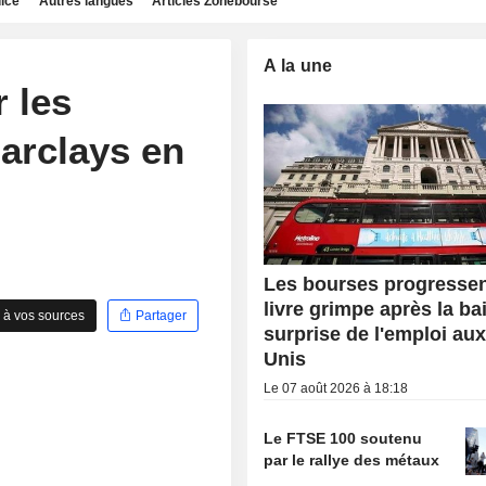
dice
Autres langues
Articles Zonebourse
A la une
 les
Barclays en
Les bourses progressent
livre grimpe après la ba
 à vos sources
Partager
surprise de l'emploi aux
Unis
Le 07 août 2026 à 18:18
Le FTSE 100 soutenu
par le rallye des métaux