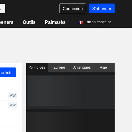
Connexion
S'abonner
eeners
Outils
Palmarès
Édition française
Indices
Europe
Amériques
Asie
ne liste
AW
AW