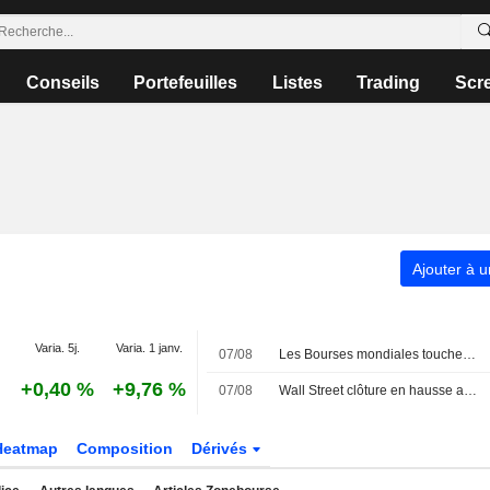
Conseils
Portefeuilles
Listes
Trading
Scr
Ajouter à u
Varia. 5j.
Varia. 1 janv.
07/08
Les Bourses mondiales touchent des sommets après l'emploi américain
+0,40 %
+9,76 %
07/08
Wall Street clôture en hausse après l'emploi américain
Heatmap
Composition
Dérivés