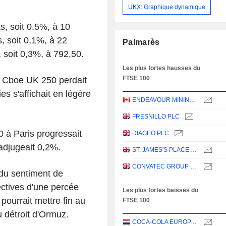
UKX: Graphique dynamique
s, soit 0,5%, à 10
, soit 0,1%, à 22
Palmarès
, soit 0,3%, à 792,50.
Les plus fortes hausses du
FTSE 100
e Cboe UK 250 perdait
s s'affichait en légère
ENDEAVOUR MINING PLC
FRESNILLO PLC
 à Paris progressait
DIAGEO PLC
adjugeait 0,2%.
ST. JAMES'S PLACE PLC
CONVATEC GROUP PLC
 du sentiment de
ctives d'une percée
Les plus fortes baisses du
 pourrait mettre fin au
FTSE 100
u détroit d'Ormuz.
COCA-COLA EUROPACIFIC PARTNERS PLC