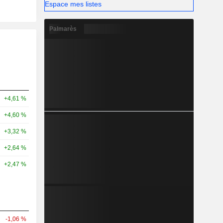
Espace mes listes
Palmarès
+4,61 %
+4,60 %
+3,32 %
+2,64 %
+2,47 %
-1,06 %