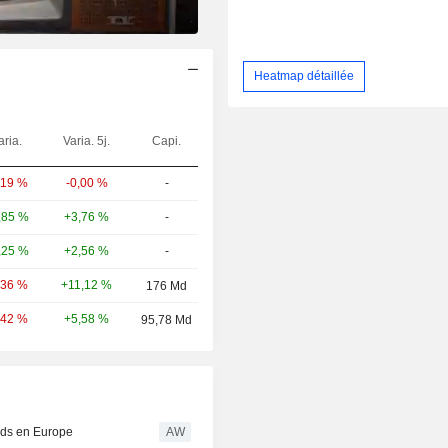
Heatmap détaillée
aria.
Varia. 5j.
Capi.
-0,00 %
-
,19 %
+3,76 %
-
,85 %
+2,56 %
-
,25 %
+11,12 %
,36 %
176 Md
+5,58 %
,42 %
95,78 Md
ords en Europe
AW