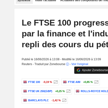
Synthèse
Toute l'actualité
Actualités des composants de l'in
Le FTSE 100 progress
par la finance et l'indu
repli des cours du pé
Publié le 16/06/2026 à 13:08 - Modifié le 16/06/2026 à 13:09
Reuters - Traduit par Zonebourse
-
Voir l'original
Ajouter Zonebourse
FTSE 100
-0,19 %
FTSE AIM
+0,85 %
FTSE UK 250(GBP)
+0,25 %
ROLLS-ROYCE HOLD
BARCLAYS PLC
-1,42 %