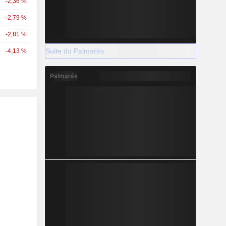
-2,36 %
-2,79 %
-2,81 %
Suite du Palmarès
-4,13 %
Palmarès