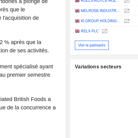
thbones a plongé de
ROLLS-ROYCE HOLDINGS PLC
rès que le
MELROSE INDUSTRIES PLC
l'acquisition de
IG GROUP HOLDINGS PLC
RELX PLC
22 % après que la
Voir le palmarès
ion de ses activités.
ement spécialisé ayant
Variations secteurs
s au premier semestre
iated British Foods a
que de la concurrence a