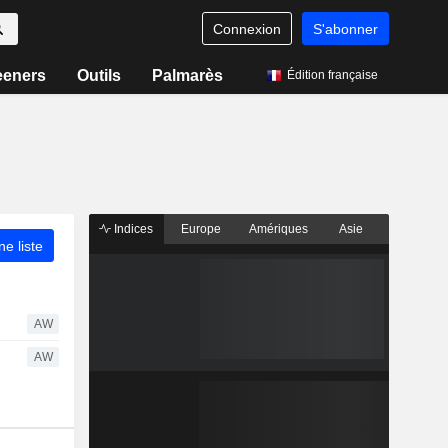
Connexion
S'abonner
eeners
Outils
Palmarès
Édition française
Indices
Europe
Amériques
Asie
ne liste
AW
AW