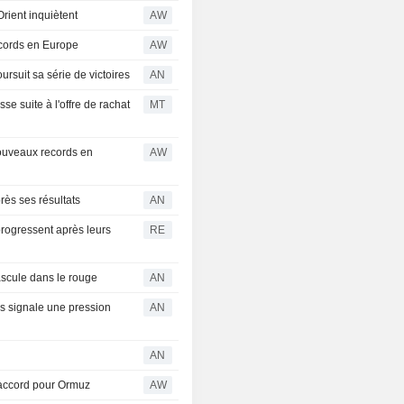
Orient inquiètent
AW
cords en Europe
AW
rsuit sa série de victoires
AN
e suite à l'offre de rachat
MT
ouveaux records en
AW
ès ses résultats
AN
rogressent après leurs
RE
ascule dans le rouge
AN
is signale une pression
AN
AN
 accord pour Ormuz
AW