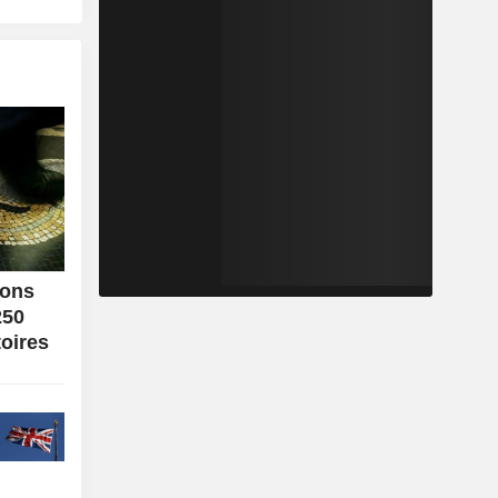
ions
250
toires