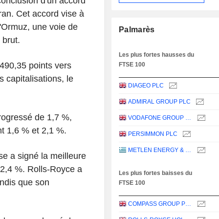
 conclusion d'un accord
Iran. Cet accord vise à
t d'Ormuz, une voie de
Palmarès
 brut.
Les plus fortes hausses du
490,35 points vers
FTSE 100
capitalisations, le
DIAGEO PLC
ADMIRAL GROUP PLC
rogressé de 1,7 %,
VODAFONE GROUP PLC
t 1,6 % et 2,1 %.
PERSIMMON PLC
METLEN ENERGY & METALS PLC
se a signé la meilleure
 2,4 %. Rolls-Royce a
Les plus fortes baisses du
andis que son
FTSE 100
COMPASS GROUP PLC