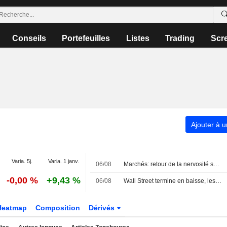
Conseils
Portefeuilles
Listes
Trading
Scr
Ajouter à u
Varia. 5j.
Varia. 1 janv.
06/08
Marchés: retour de la nervosité sur le Moyen-Orient, records en Europe
-0,00 %
+9,43 %
06/08
Wall Street termine en baisse, les incertitudes au Moyen-Orient inquiètent
Heatmap
Composition
Dérivés