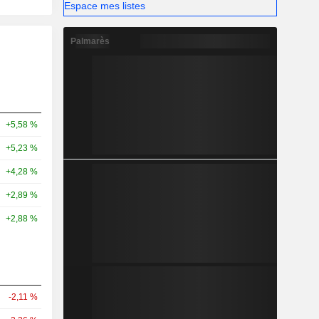
Espace mes listes
Palmarès
+5,58 %
+5,23 %
+4,28 %
+2,89 %
+2,88 %
-2,11 %