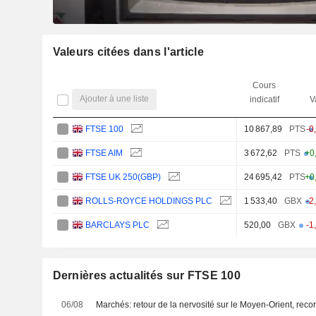
Valeurs citées dans l'article
Cours
Ajouter à une liste
indicatif
V
FTSE 100
10 867,89
PTS
-0
FTSE AIM
3 672,62
PTS
+0
FTSE UK 250(GBP)
24 695,42
PTS
+0
ROLLS-ROYCE HOLDINGS PLC
1 533,40
GBX
-2
BARCLAYS PLC
520,00
GBX
-1
Dernières actualités sur FTSE 100
06/08
Marchés: retour de la nervosité sur le Moyen-Orient, rec