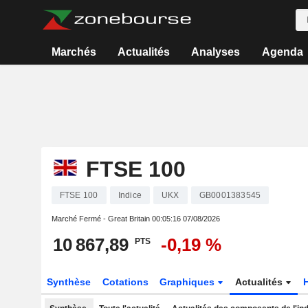
Marchés
Actualités
Analyses
Agenda
FTSE 100
FTSE 100
Indice
UKX
GB0001383545
Marché Fermé - Great Britain
00:05:16 07/08/2026
10 867,89
-0,19 %
PTS
Synthèse
Cotations
Graphiques
Actualités