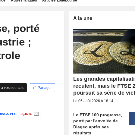
dice
Autres langues
Articles Zonebourse
A la une
e, porté
strie ;
trole
Les grandes capitalisat
reculent, mais le FTSE 
 à vos sources
Partager
poursuit sa série de vic
Le 06 août 2026 à 18:14
INGS PLC
-2,36 %
Le FTSE 100 progresse,
porté par l'envolée de
Diageo après ses
résultats