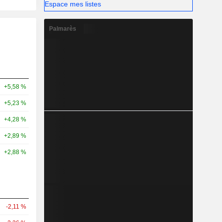
Espace mes listes
Palmarès
+5,58 %
+5,23 %
+4,28 %
+2,89 %
+2,88 %
-2,11 %