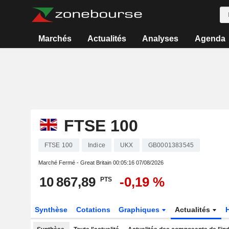
Marchés
Actualités
Analyses
Agenda
FTSE 100
FTSE 100
Indice
UKX
GB0001383545
Marché Fermé - Great Britain
00:05:16 07/08/2026
10 867,89
-0,19 %
PTS
Synthèse
Cotations
Graphiques
Actualités