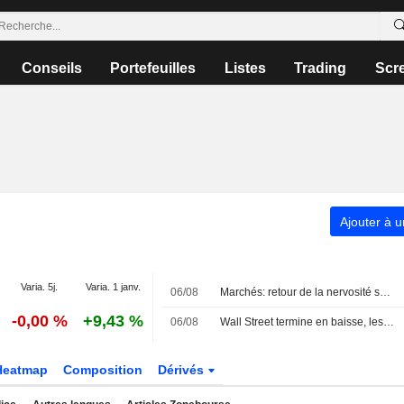
Conseils
Portefeuilles
Listes
Trading
Scr
Ajouter à u
Varia. 5j.
Varia. 1 janv.
06/08
Marchés: retour de la nervosité sur le Moyen-Orient, records en Europe
-0,00 %
+9,43 %
06/08
Wall Street termine en baisse, les incertitudes au Moyen-Orient inquiètent
Heatmap
Composition
Dérivés