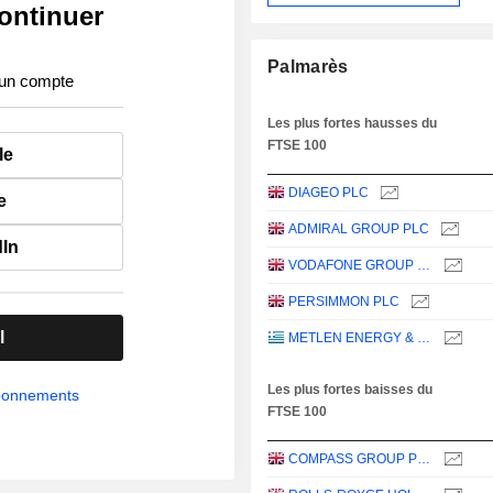
ontinuer
Palmarès
 un compte
Les plus fortes hausses du
FTSE 100
le
DIAGEO PLC
e
ADMIRAL GROUP PLC
dIn
VODAFONE GROUP PLC
PERSIMMON PLC
l
METLEN ENERGY & METALS PLC
Les plus fortes baisses du
abonnements
FTSE 100
COMPASS GROUP PLC