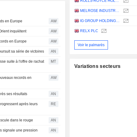
ROLLS-ROYCE HOLDINGS PLC
MELROSE INDUSTRIES PLC
IG GROUP HOLDINGS PLC
ords en Europe
AW
RELX PLC
Orient inquiètent
AW
cords en Europe
AW
Voir le palmarès
rsuit sa série de victoires
AN
e suite à l'offre de rachat
MT
Variations secteurs
ouveaux records en
AW
ès ses résultats
AN
rogressent après leurs
RE
ascule dans le rouge
AN
is signale une pression
AN