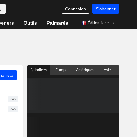
Connexion
S'abonner
eeners
Outils
Palmarès
Édition française
Indices
Europe
Amériques
Asie
ne liste
AW
AW