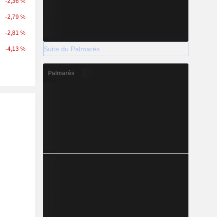
-2,36 %
-2,79 %
-2,81 %
Suite du Palmarès
-4,13 %
Palmarès