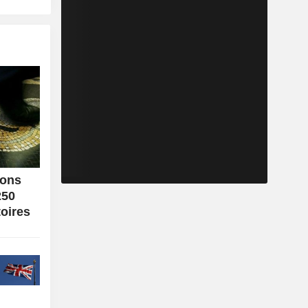
ions
250
toires