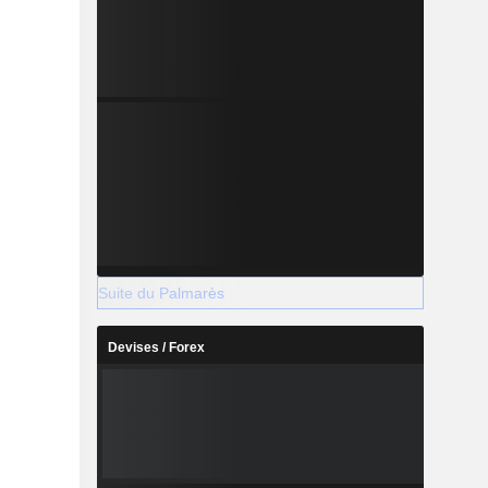
Suite du Palmarès
Devises / Forex