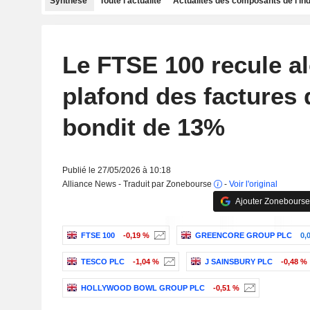
Synthèse
Toute l'actualité
Actualités des composants de l'in
Le FTSE 100 recule al
plafond des factures 
bondit de 13%
Publié le 27/05/2026 à 10:18
Alliance News - Traduit par Zonebourse
-
Voir l'original
Ajouter Zonebourse
FTSE 100
-0,19 %
GREENCORE GROUP PLC
0,
TESCO PLC
-1,04 %
J SAINSBURY PLC
-0,48 %
HOLLYWOOD BOWL GROUP PLC
-0,51 %