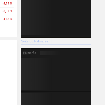
-2,79 %
-2,81 %
-4,13 %
Suite du Palmarès
Palmarès