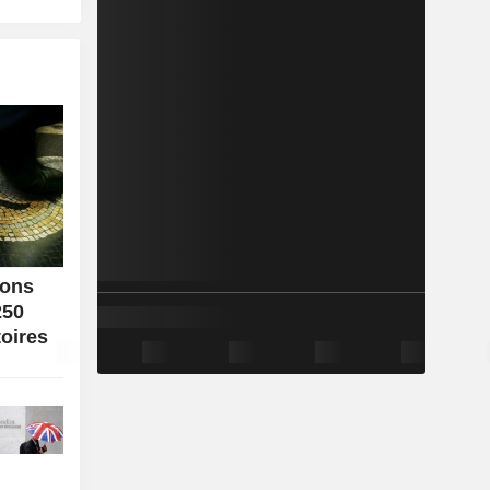
ions
250
toires