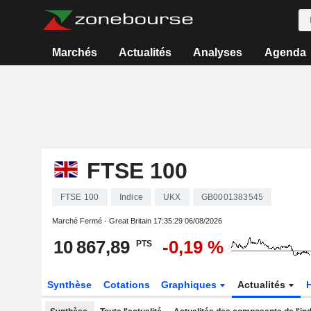
Marchés
Actualités
Analyses
Agenda
FTSE 100
FTSE 100
Indice
UKX
GB0001383545
Marché Fermé - Great Britain
17:35:29 06/08/2026
10 867,89
-0,19 %
PTS
Synthèse
Cotations
Graphiques
Actualités