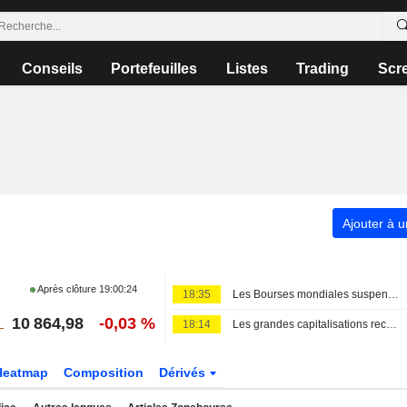
Conseils
Portefeuilles
Listes
Trading
Scr
Ajouter à u
Après clôture
19:00:24
18:35
Les Bourses mondiales suspendues au Moyen-Orient, records en Europe
10 864,98
-0,03 %
18:14
Les grandes capitalisations reculent, mais le FTSE 250 poursuit sa série de victoires
Heatmap
Composition
Dérivés