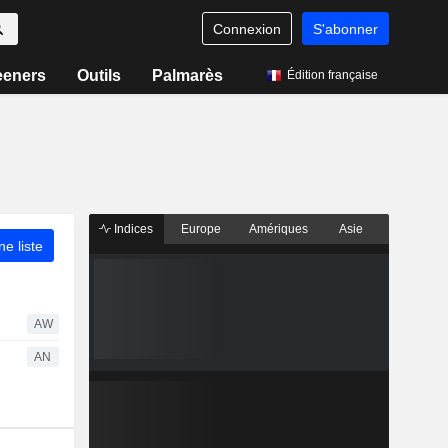
Connexion
S'abonner
eeners
Outils
Palmarès
Édition française
Indices
Europe
Amériques
Asie
ne liste
AW
AN