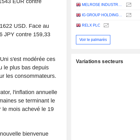
 1,1543 EUR contre
MELROSE INDUSTRIES PLC
IG GROUP HOLDINGS PLC
1,1622 USD. Face au
RELX PLC
36 JPY contre 159,33
Voir le palmarès
-Uni s'est modérée ces
Variations secteurs
u le plus bas depuis
our les consommateurs.
r, l'inflation annuelle
maines se terminant le
r le mois achevé le 19
e nouvelle bienvenue