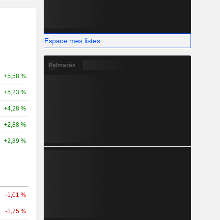
Espace mes listes
Palmarès
+5,58 %
+5,23 %
+4,28 %
+2,88 %
+2,89 %
-1,01 %
-1,75 %