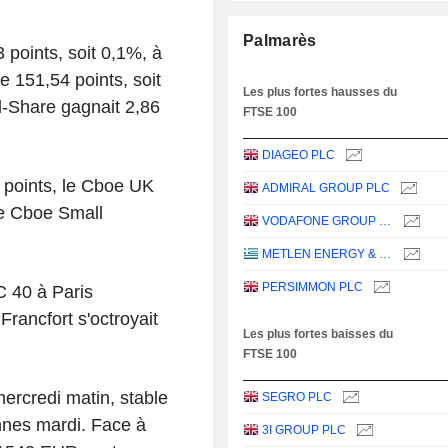
Palmarès
 points, soit 0,1%, à
 151,54 points, soit
Les plus fortes hausses du
ll-Share gagnait 2,86
FTSE 100
DIAGEO PLC
 points, le Cboe UK
ADMIRAL GROUP PLC
le Cboe Small
VODAFONE GROUP PLC
METLEN ENERGY & METALS PLC
PERSIMMON PLC
C 40 à Paris
rancfort s'octroyait
Les plus fortes baisses du
FTSE 100
mercredi matin, stable
SEGRO PLC
ennes mardi. Face à
3I GROUP PLC