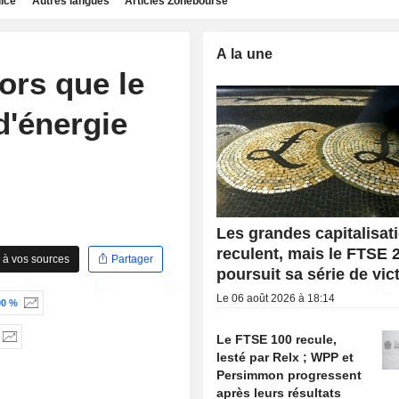
dice
Autres langues
Articles Zonebourse
A la une
ors que le
d'énergie
Les grandes capitalisat
reculent, mais le FTSE 
 à vos sources
Partager
poursuit sa série de vic
Le 06 août 2026 à 18:14
00 %
Le FTSE 100 recule,
lesté par Relx ; WPP et
Persimmon progressent
après leurs résultats