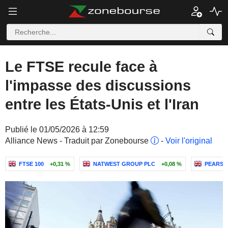
Le FTSE recule face à
l'impasse des discussions
entre les États-Unis et l'Iran
Publié le 01/05/2026 à 12:59
Alliance News - Traduit par Zonebourse
-
Voir l'original
FTSE 100
+0,31 %
NATWEST GROUP PLC
+0,08 %
PEARSO