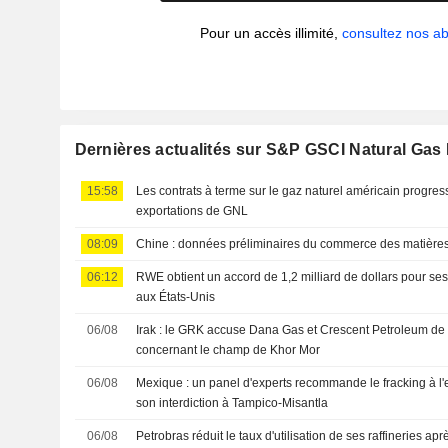
Pour un accès illimité,
consultez nos 
Dernières actualités sur S&P GSCI Natural Gas
15:58
Les contrats à terme sur le gaz naturel américain progre
exportations de GNL
08:09
Chine : données préliminaires du commerce des matières 
06:12
RWE obtient un accord de 1,2 milliard de dollars pour ses
aux États-Unis
06/08
Irak : le GRK accuse Dana Gas et Crescent Petroleum de v
concernant le champ de Khor Mor
06/08
Mexique : un panel d'experts recommande le fracking à l
son interdiction à Tampico-Misantla
06/08
Petrobras réduit le taux d'utilisation de ses raffineries ap