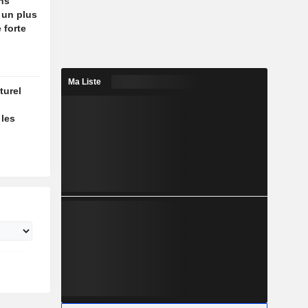
ins
 un plus
 forte
Ma Liste
turel
 les