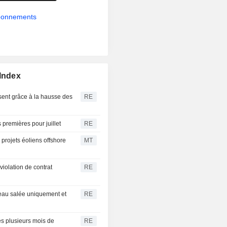
abonnements
 Index
ssent grâce à la hausse des
RE
premières pour juillet
RE
 projets éoliens offshore
MT
iolation de contrat
RE
'eau salée uniquement et
RE
rès plusieurs mois de
RE