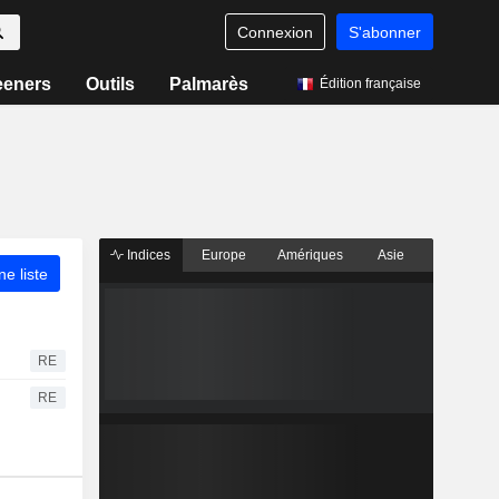
Connexion
S'abonner
eeners
Outils
Palmarès
Édition française
Indices
Europe
Amériques
Asie
ne liste
RE
RE