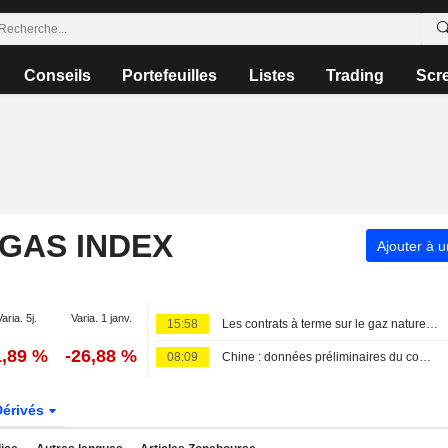
Conseils
Portefeuilles
Listes
Trading
Scr
 GAS INDEX
Ajouter à u
Varia. 5j.
Varia. 1 janv.
15:58
Les contrats à terme sur le gaz naturel américain progressent grâce à la hausse des exportations de GNL
1,89 %
-26,88 %
08:09
Chine : données préliminaires du commerce des matières premières pour juillet
Dérivés