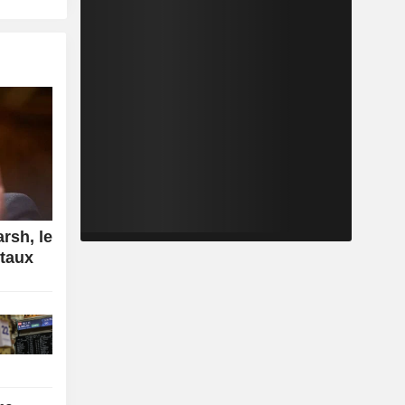
rsh, le
 taux