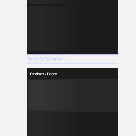
Suite du Palmarès
Devises / Forex