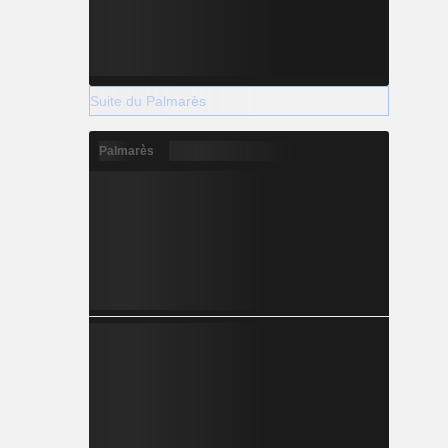
Suite du Palmarès
Palmarès