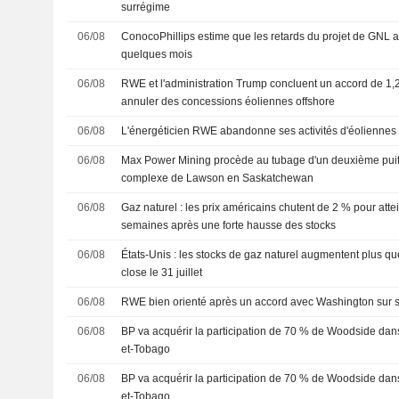
surrégime
06/08
ConocoPhillips estime que les retards du projet de GNL au
quelques mois
06/08
RWE et l'administration Trump concluent un accord de 1,2
annuler des concessions éoliennes offshore
06/08
L'énergéticien RWE abandonne ses activités d'éoliennes
06/08
Max Power Mining procède au tubage d'un deuxième puits
complexe de Lawson en Saskatchewan
06/08
Gaz naturel : les prix américains chutent de 2 % pour att
semaines après une forte hausse des stocks
06/08
États-Unis : les stocks de gaz naturel augmentent plus q
close le 31 juillet
06/08
RWE bien orienté après un accord avec Washington sur s
06/08
BP va acquérir la participation de 70 % de Woodside dans 
et-Tobago
06/08
BP va acquérir la participation de 70 % de Woodside dans 
et-Tobago