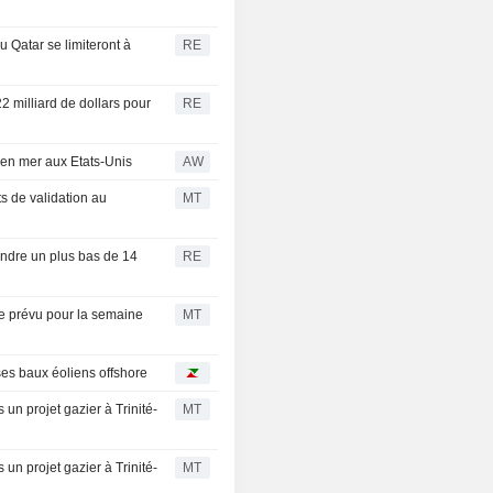
 Qatar se limiteront à
RE
2 milliard de dollars pour
RE
 en mer aux Etats-Unis
AW
 de validation au
MT
eindre un plus bas de 14
RE
ue prévu pour la semaine
MT
es baux éoliens offshore
un projet gazier à Trinité-
MT
un projet gazier à Trinité-
MT