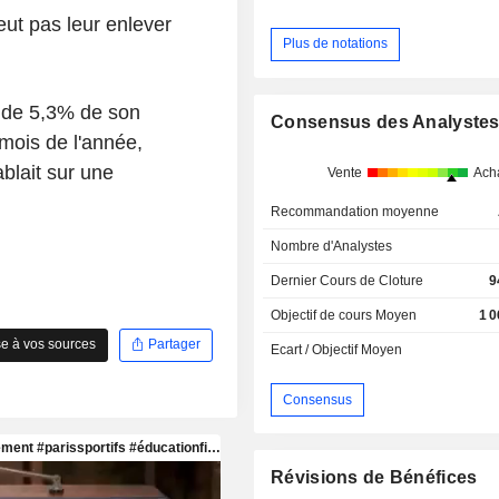
peut pas leur enlever
Plus de notations
 de 5,3% de son
Consensus des Analyste
 mois de l'année,
blait sur une
Vente
Ach
Recommandation moyenne
Nombre d'Analystes
Dernier Cours de Cloture
9
Objectif de cours Moyen
1 
e à vos sources
Partager
Ecart / Objectif Moyen
Consensus
Révisions de Bénéfices