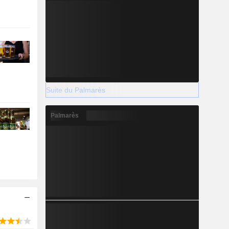
Suite du Palmarès
Palmarès