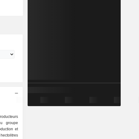
producteurs
du groupe
ectolitres