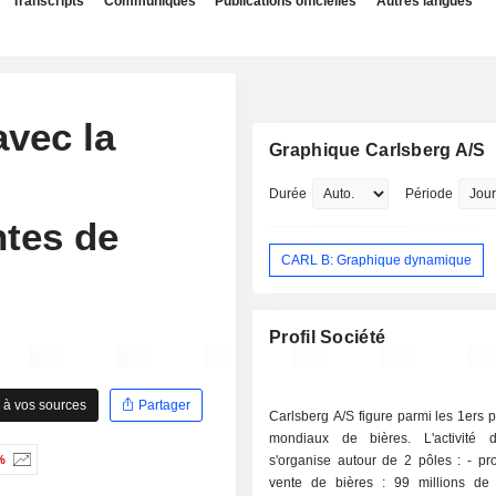
Transcripts
Communiqués
Publications officielles
Autres langues
avec la
Graphique Carlsberg A/S
Durée
Période
tes de
CARL B: Graphique dynamique
Profil Société
 à vos sources
Partager
Carlsberg A/S figure parmi les 1ers 
mondiaux de bières. L'activité 
%
s'organise autour de 2 pôles : - production et
vente de bières : 99 millions de h