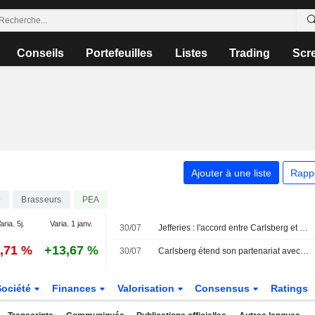
Conseils
Portefeuilles
Listes
Trading
Scr
Ajouter à une liste
Rapp
9
Brasseurs
PEA
aria. 5j.
Varia. 1 janv.
30/07
Jefferies : l'accord entre Carlsberg et Pepsi en Azerbaïdjan sera relutif à long terme
0,71 %
+13,67 %
30/07
Carlsberg étend son partenariat avec PepsiCo à l'Azerbaïdjan
Société
Finances
Valorisation
Consensus
Ratings