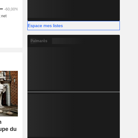
Espace mes listes
Palmarès
n
upe du