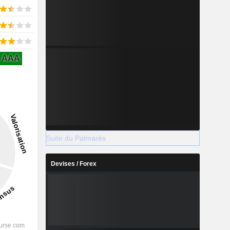
AAA
Suite du Palmarès
Devises / Forex