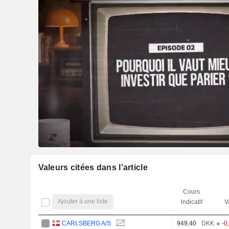
Valeurs citées dans l'article
Cours
Ajouter à une liste
indicatif
V
CARLSBERG A/S
949,40
DKK
-0