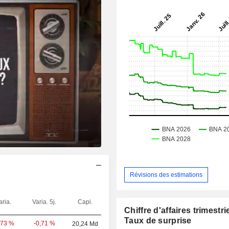
Révisions des estimations
aria.
Varia. 5j.
Capi.
Chiffre d'affaires trimestrie
Taux de surprise
-0,71 %
,73 %
20,24 Md