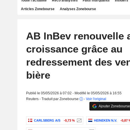
Toute l'actualité
Reco analystes
Faits marquants
Insiders
Articles Zonebourse
Analyses Zonebourse
AB InBev renouvelle 
croissance grâce au
redressement des ven
bière
Publié le 05/05/2026 à 07:02 - Modifié le 05/05/2026 à 16:55
Reuters - Traduit par Zonebourse
-
Voir l'original
Ajouter Zonebourse
CARLSBERG A/S
-0,73 %
HEINEKEN N.V.
-0,87 