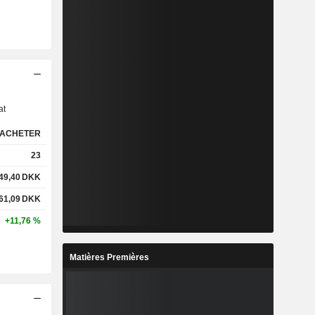
s
at
ACHETER
23
49,40
DKK
061,09
DKK
+11,76 %
Matières Premières