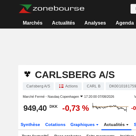
Marchés
Actualités
Analyses
Agenda
CARLSBERG A/S
Carlsberg A/S
Actions
CARL B
DK001018175
Marché Fermé -
Nasdaq Copenhagen
17:20:00 07/08/2026
V
949,40
-0,73 %
DKK
-
Synthèse
Cotations
Graphiques
Actualités