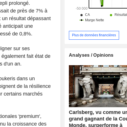
epli prolongé.
ssait de près de 7% à
t un résultat dépassant
 anticipait une
ressé de 0,8%.
Plus de données financières
igner sur ses
Analyses / Opinions
 également fait état de
s d'un an.
Doukeris dans un
gnent de la résilience
r certains marchés
Carlsberg, vu comme u
ionales 'premium',
grand gagnant de la Co
enu la croissance des
Monde, surperforme à