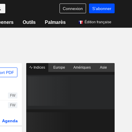
Connexion
S'abonner
eeners
Outils
Palmarès
Édition française
Indices
Europe
Amériques
Asie
ort PDF
FW
FW
Agenda
Secteur
Dérivés
Fonds et ETFs