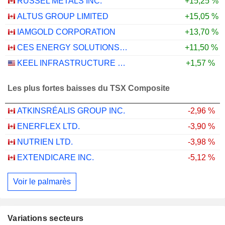
RUSSEL METALS INC.
+15,25 %
ALTUS GROUP LIMITED
+15,05 %
IAMGOLD CORPORATION
+13,70 %
CES ENERGY SOLUTIONS CORP.
+11,50 %
KEEL INFRASTRUCTURE CORP.
+1,57 %
Les plus fortes baisses du TSX Composite
ATKINSRÉALIS GROUP INC.
-2,96 %
ENERFLEX LTD.
-3,90 %
NUTRIEN LTD.
-3,98 %
EXTENDICARE INC.
-5,12 %
Voir le palmarès
Variations secteurs