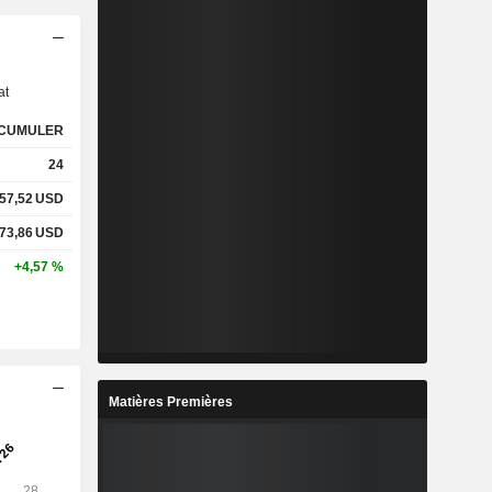
s
at
CUMULER
24
57,52
USD
73,86
USD
+4,57 %
Matières Premières