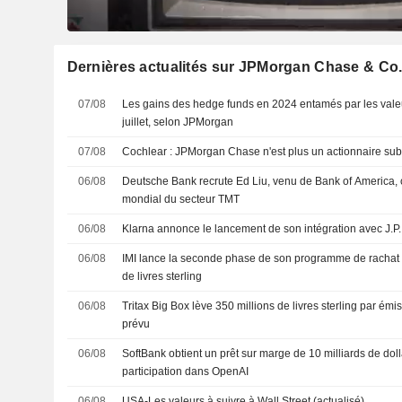
Dernières actualités sur JPMorgan Chase & Co
07/08
Les gains des hedge funds en 2024 entamés par les vale
juillet, selon JPMorgan
07/08
Cochlear : JPMorgan Chase n'est plus un actionnaire sub
06/08
Deutsche Bank recrute Ed Liu, venu de Bank of America
mondial du secteur TMT
06/08
Klarna annonce le lancement de son intégration avec J.
06/08
IMI lance la seconde phase de son programme de rachat d
de livres sterling
06/08
Tritax Big Box lève 350 millions de livres sterling par ém
prévu
06/08
SoftBank obtient un prêt sur marge de 10 milliards de dol
participation dans OpenAI
06/08
USA-Les valeurs à suivre à Wall Street (actualisé)