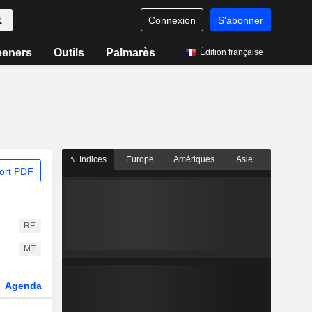
Connexion
S'abonner
eeners
Outils
Palmarès
Édition française
Indices
Europe
Amériques
Asie
ort PDF
RE
MT
Agenda
Secteur
Dérivés
Fonds et ETFs