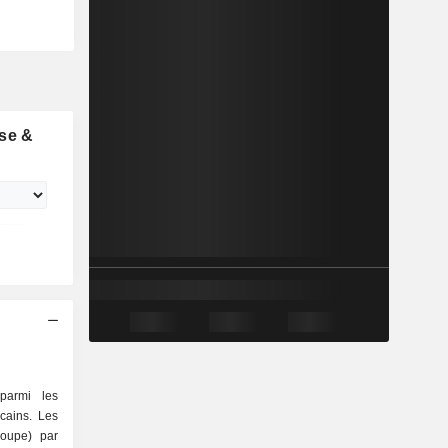
se &
parmi les
cains. Les
roupe) par