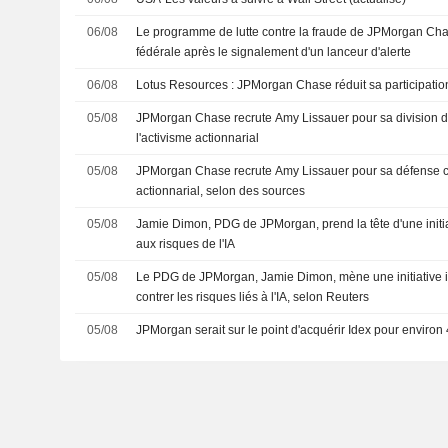
06/08
Le programme de lutte contre la fraude de JPMorgan Cha
fédérale après le signalement d'un lanceur d'alerte
06/08
Lotus Resources : JPMorgan Chase réduit sa participatio
05/08
JPMorgan Chase recrute Amy Lissauer pour sa division d
l'activisme actionnarial
05/08
JPMorgan Chase recrute Amy Lissauer pour sa défense co
actionnarial, selon des sources
05/08
Jamie Dimon, PDG de JPMorgan, prend la tête d'une initiat
aux risques de l'IA
05/08
Le PDG de JPMorgan, Jamie Dimon, mène une initiative in
contrer les risques liés à l'IA, selon Reuters
05/08
JPMorgan serait sur le point d'acquérir Idex pour environ 4