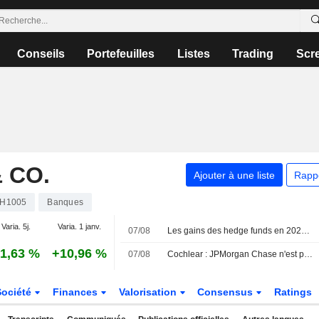
Conseils
Portefeuilles
Listes
Trading
Scr
 CO.
Ajouter à une liste
Rapp
H1005
Banques
Varia. 5j.
Varia. 1 janv.
07/08
Les gains des hedge funds en 2024 entamés par les valeurs technologiques en juillet, selon JPMorgan
1,63 %
+10,96 %
07/08
Cochlear : JPMorgan Chase n'est plus un actionnaire substantiel
Société
Finances
Valorisation
Consensus
Ratings