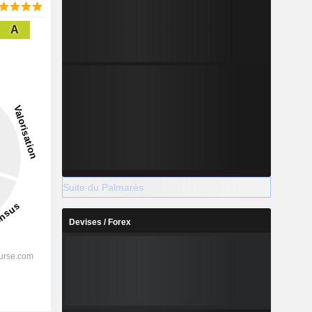
A
Suite du Palmarès
Devises / Forex