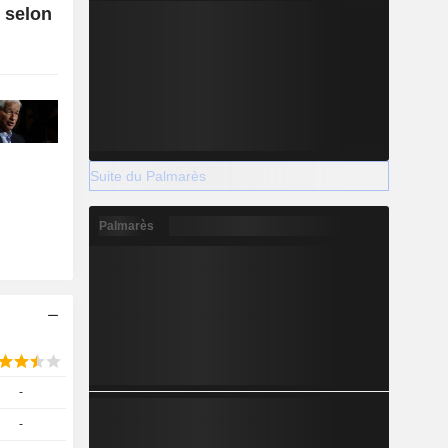
, selon
Suite du Palmarès
Palmarès
-
-