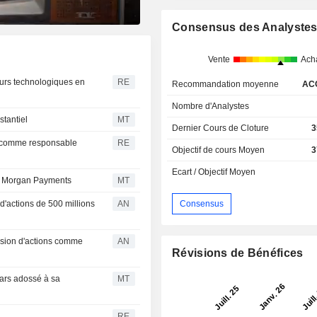
Consensus des Analyste
.
Vente
Ach
urs technologiques en
RE
Recommandation moyenne
AC
Nombre d'Analystes
stantiel
MT
Dernier Cours de Cloture
3
, comme responsable
RE
Objectif de cours Moyen
3
Ecart / Objectif Moyen
P. Morgan Payments
MT
'actions de 500 millions
AN
Consensus
ission d'actions comme
AN
Révisions de Bénéfices
lars adossé à sa
MT
RE