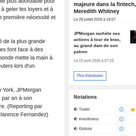
lle plus abordable pour
majeure dans la fintech
à geler les loyers et à
Meredith Whitney
de première nécessité et
Le 28 juillet 2026 à 19:07
JPMorgan rachète ses
actions à tour de bras,
 de la plus grande
au grand dam de son
es font face à des
patron
e monde mette la main à
Le 15 avril 2026 à 07:25
euters lors d'un
Plus d'analyses
w York, JPMorgan
Notations
s par an à son
re. (Reporting par
Trader
Clarence Fernandez)
Investisseur
Globale