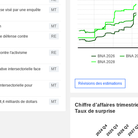
se visé par une enquête
MT
n
MT
e défense contre
RE
ntre l'activisme
RE
ive intersectorielle face
MT
Révisions des estimations
tersectorielle pour
MT
,4 milliards de dollars
MT
Chiffre d'affaires trimestrie
Taux de surprise