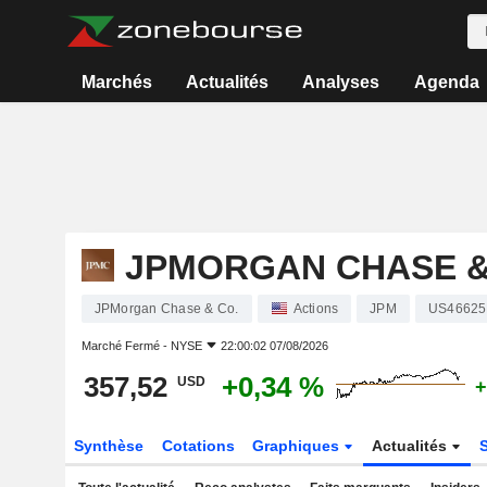
Marchés
Actualités
Analyses
Agenda
JPMORGAN CHASE &
JPMorgan Chase & Co.
Actions
JPM
US46625
Marché Fermé -
NYSE
22:00:02 07/08/2026
357,52
+0,34 %
USD
+
Synthèse
Cotations
Graphiques
Actualités