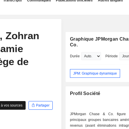
Transcripts
Communiqués
Publications officielles
Autres langues
, Zohran
Graphique JPMorgan Cha
Co.
Jamie
Durée
Période
ège de
JPM: Graphique dynamique
Profil Société
 à vos sources
Partager
JPMorgan Chase & Co. figure 
principaux groupes bancaires améri
revenus (avant éliminations intrag