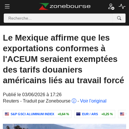
Le Mexique affirme que les
exportations conformes à
l'ACEUM seraient exemptées
des tarifs douaniers
américains liés au travail forcé
Publié le 03/06/2026 à 17:26
Reuters - Traduit par Zonebourse
-
Voir l'original
S&P GSCI ALUMINUM INDEX
+0,64 %
EUR / ARS
+0,25 %
U