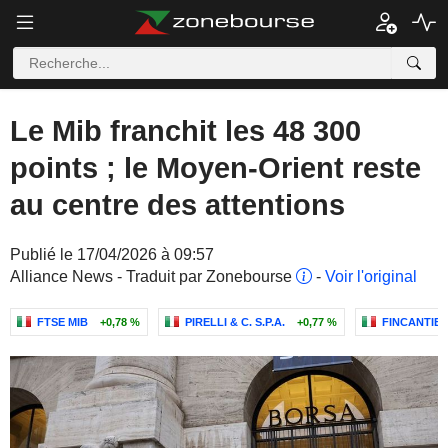
Le Mib franchit les 48 300
points ; le Moyen-Orient reste
au centre des attentions
Publié le 17/04/2026 à 09:57
Alliance News - Traduit par Zonebourse
-
Voir l'original
FTSE MIB
+0,78 %
PIRELLI & C. S.P.A.
+0,77 %
FINCANTIERI