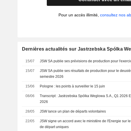
Pour un accès illimité,
consultez nos 
Dernières actualités sur Jastrzebska Spólka W
15/07
JSW SA publie ses prévisions de production pour l'exerc
15/07
JSW SA publie ses résultats de production pour le deuxiè
semestre 2026
15/06
Pologne : les points à surveiller le 15 juin
08/06
Transcript : Jastrzebska Spólka Weglowa S.A., Q1 2026 E
2026
28/05
JSW lance un plan de départs volontaires
22/05
JSW signe un accord avec le ministère de l'Energie sur l
de départ uniques