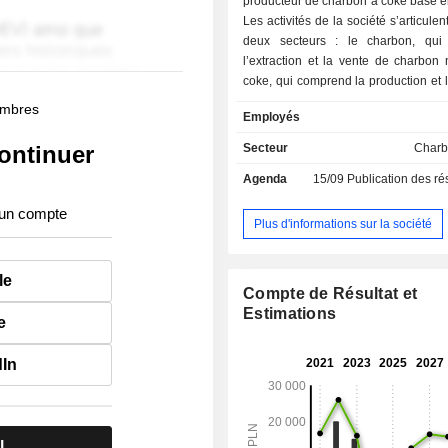
producteur de charbon à coke basé e
Les activités de la société s’articule
deux secteurs : le charbon, qui
l’extraction et la vente de charbon n
coke, qui comprend la production et 
coke et de dérivés du charbon. Par a
membres
Employés
société exerce des activités d’extrac
naturel ainsi que de production, de t
ontinuer
Secteur
Charb
de distribution d’électricité. Les pro
Agenda
15/09
Publication des résultat
société sont vendus sur le marché inté
qu’en Allemagne, en Autriche, en 
 un compte
tchèque, en Slovaquie, en Rouma
Plus d'informations sur la société
Hongrie, entre autres. La société ex
mines : Borynia-Zofiowka, Budryk
le
Krupinski et Pniowek.
Compte de Résultat et
Estimations
e
dIn
l