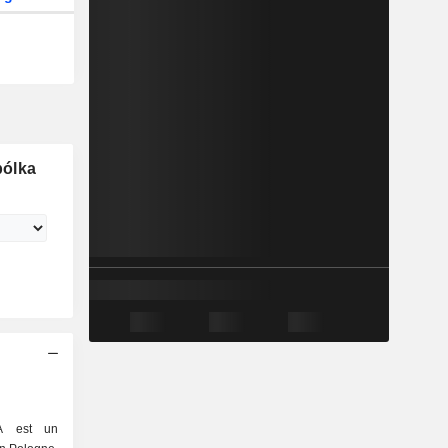
pólka
A est un