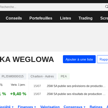
Conseils
Portefeuilles
Listes
Trading
Scr
LKA WEGLOWA
Ajouter à une liste
Rapp
PLJSW0000015
Charbon - Autres
PEA
5j.
Varia. 1 janv.
15/07
JSW SA publie ses prévisions de production pour l'exercice 2026
1 %
+9,40 %
15/07
JSW SA publie ses résultats de production pour le deuxième trimestre et le premier semestre 2026
Société
Finances
Valorisation
Consensus
Ratings