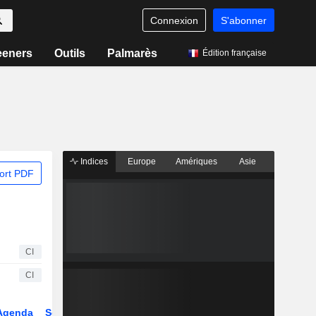
Connexion
S'abonner
eeners
Outils
Palmarès
Édition française
Indices
Europe
Amériques
Asie
ort PDF
CI
CI
Agenda
Secteur
Dérivés
Fonds et ETFs