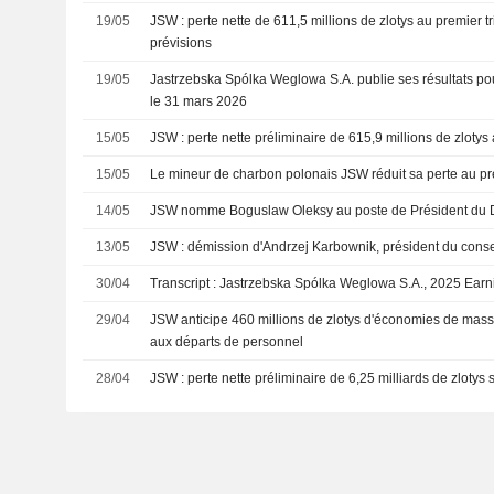
19/05
JSW : perte nette de 611,5 millions de zlotys au premier 
prévisions
19/05
Jastrzebska Spólka Weglowa S.A. publie ses résultats pour
le 31 mars 2026
15/05
JSW : perte nette préliminaire de 615,9 millions de zlotys
15/05
Le mineur de charbon polonais JSW réduit sa perte au pr
14/05
JSW nomme Boguslaw Oleksy au poste de Président du D
13/05
JSW : démission d'Andrzej Karbownik, président du conse
30/04
Transcript : Jastrzebska Spólka Weglowa S.A., 2025 Earn
29/04
JSW anticipe 460 millions de zlotys d'économies de mass
aux départs de personnel
28/04
JSW : perte nette préliminaire de 6,25 milliards de zlotys s