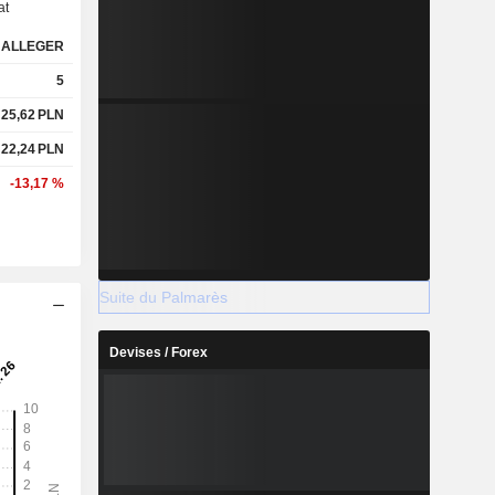
at
ALLEGER
5
25,62
PLN
22,24
PLN
-13,17 %
Suite du Palmarès
Devises / Forex