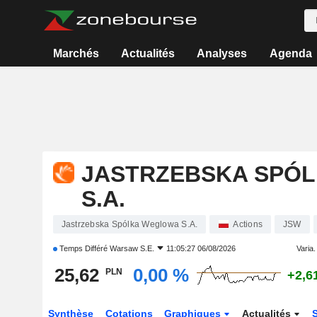
Marchés
Actualités
Analyses
Agenda
JASTRZEBSKA SPÓ
S.A.
Jastrzebska Spólka Weglowa S.A.
Actions
JSW
Temps Différé
Warsaw S.E.
11:05:27 06/08/2026
Varia. 
25,62
0,00 %
PLN
+2,6
Synthèse
Cotations
Graphiques
Actualités