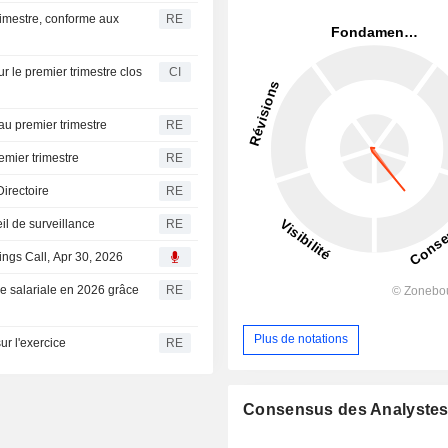
trimestre, conforme aux
RE
 le premier trimestre clos
CI
 au premier trimestre
RE
emier trimestre
RE
irectoire
RE
il de surveillance
RE
ings Call, Apr 30, 2026
e salariale en 2026 grâce
RE
Plus de notations
ur l'exercice
RE
Consensus des Analyste