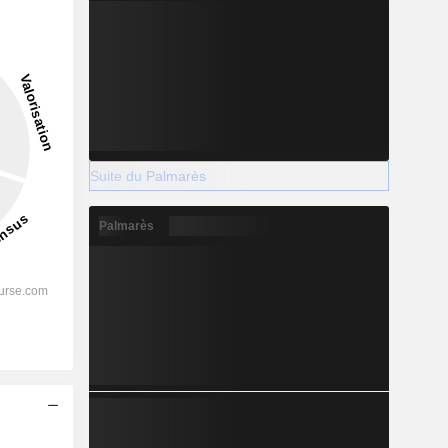
Suite du Palmarès
Palmarès
s