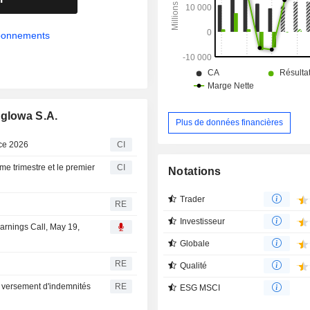
abonnements
eglowa S.A.
Plus de données financières
ice 2026
CI
me trimestre et le premier
CI
Notations
Trader
RE
Investisseur
arnings Call, May 19,
Globale
RE
Qualité
e versement d'indemnités
RE
ESG MSCI