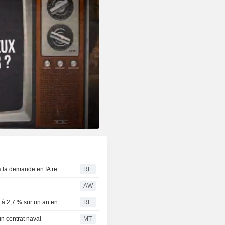
Taïwan : les exportations de juillet sous les attentes, mais la demande en IA reste solide
RE
AW
Grèce : l'inflation harmonisée aux normes de l'UE ralentit à 2,7 % sur un an en juillet
RE
n contrat naval
MT