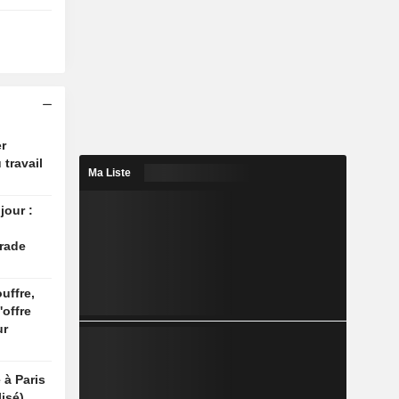
r
 travail
Ma Liste
jour :
rade
uffre,
'offre
ur
 à Paris
isé)