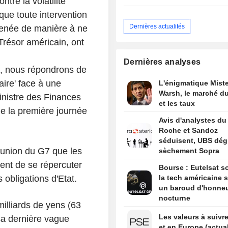
tre la volatilité
que toute intervention
Dernières actualités
 menée de manière à ne
résor américain, ont
Dernières analyses
, nous répondrons de
ire' face à une
L'énigmatique Miste
Warsh, le marché du
ministre des Finances
et les taux
de la première journée
Avis d'analystes du 
Roche et Sandoz
séduisent, UBS dég
éunion du G7 que les
sèchement Sopra
uent de se répercuter
Bourse : Eutelsat so
obligations d'Etat.
la tech américaine s
un baroud d'honne
nocturne
illiards de yens (63
Les valeurs à suivre
 sa dernière vague
et en Europe (actual