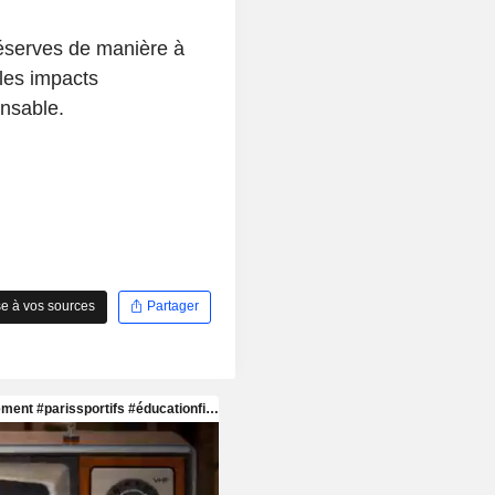
réserves de manière à
 les impacts
onsable.
e à vos sources
Partager