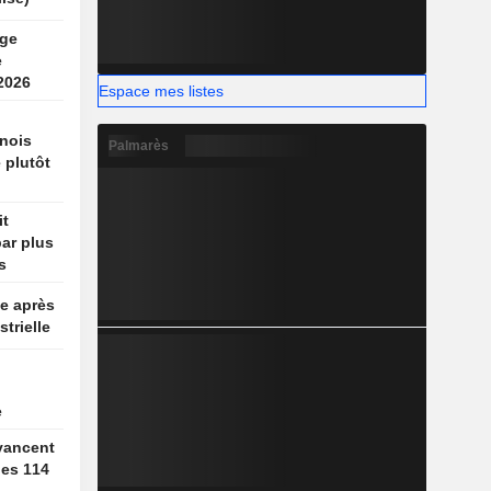
rge
e
2026
Espace mes listes
nois
Palmarès
 plutôt
it
par plus
s
e après
strielle
e
vancent
des 114