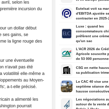
avril, selon les
première incursion du
Eutelsat voit sa ma
d'EBITDA ajustée s
contracter en 2025-
Luxe : quand les
our un dollar début
consommateurs chi
e ses gains, se
préfèrent une crème
me la ligne rouge des
qu'un sac
L'ACR 2026 de Créd
Agricole souscrite 
de 53 000 personne
ur une éventuelle
on n'avait pas été
CSG en nette hauss
sa publication trime
a volatilité elle-même a
veloppements au Moyen-
Le CAC 40 vise une
', a-t-elle précisé.
septième séance de
hausse consécutiv
cain a alimenté les
Les négociations a
autour de la vente 
hington pourrait