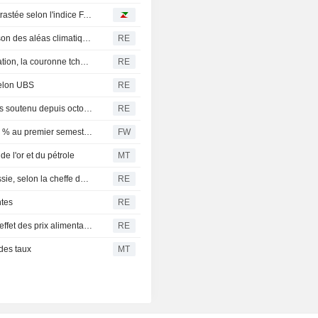
Prix alimentaires mondiaux : une hausse mensuelle contrastée selon l'indice FAO
France : la récolte de maïs devrait chuter de 35 % en raison des aléas climatiques
RE
Le forint au plus bas depuis 3 mois face au recul de l'inflation, la couronne tchèque s'effrite
RE
selon UBS
RE
Chine : les réserves d'or augmentent à leur rythme le plus soutenu depuis octobre 2023
RE
Le marché allemand des pompes à chaleur bondit de 40 % au premier semestre : un signal positif pour Nibe selon Inderes
FW
e l'or et du pétrole
MT
L'UE sanctionne cinq nouvelles personnes liées à la Russie, selon la cheffe de la diplomatie
RE
ntes
RE
Inde : l'inflation de juillet probablement en hausse sous l'effet des prix alimentaires
RE
des taux
MT