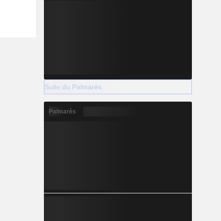
Suite du Palmarès
Palmarès