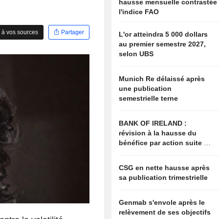
hausse mensuelle contrastée
l'indice FAO
 à vos sources
Partager
L'or atteindra 5 000 dollars
au premier semestre 2027,
selon UBS
Munich Re délaissé après
une publication
semestrielle terne
BANK OF IRELAND :
révision à la hausse du
bénéfice par action suite à
l'actualisation des
perspectives
CSG en nette hausse après
sa publication trimestrielle
Genmab s'envole après le
relèvement de ses objectifs