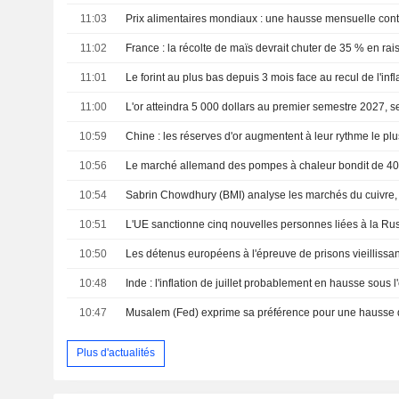
11:03
11:02
11:01
11:00
L'or atteindra 5 000 dollars au premier semestre 2027, 
10:59
10:56
10:54
Sabrin Chowdhury (BMI) analyse les marchés du cuivre, d
10:51
10:50
Les détenus européens à l'épreuve de prisons vieillissa
10:48
10:47
Musalem (Fed) exprime sa préférence pour une hausse 
Plus d'actualités