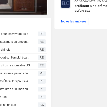
consommateurs chi
préfèrent une crème
qu'un sac
Toutes les analyses
L'Espagne annonce l'instauration de contrôles frontaliers pour les voyageurs en provenance d'Italie
RE
Les États-Unis durcissent les règles de voyage pour les passagers en provenance de régions touchées par Ebola
RE
 chinois
RE
OBLIGATIONS-Les rendements du Trésor reculent, le rapport sur l'emploi écarte l'hypothèse d'une hausse des taux
RE
 dit un responsable US
RE
Rallye sur les Treasuries : la faiblesse de l'emploi tempère les anticipations de hausse des taux de la Fed
MT
Le Canada discute de concessions commerciales avec les États-Unis pour éviter de nouveaux tarifs douaniers, selon une source
RE
Un responsable américain prévoit un accord imminent entre l'Iran et l'Oman sur le détroit d'Ormuz
RE
n juin
RE
loi américain
AW