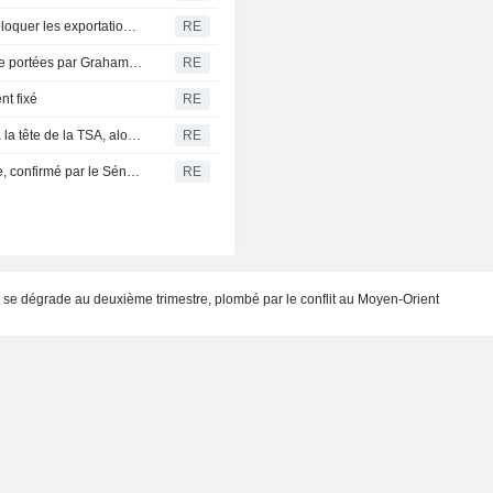
Mexique : un accord conclu avec les États-Unis pour débloquer les exportations d'avocats
RE
Le Sénat américain adopte les sanctions contre la Russie portées par Graham ; la Chambre des représentants est la prochaine étape
RE
nt fixé
RE
Le Sénat confirme la nomination du candidat de Trump à la tête de la TSA, alors que l'administration prône la privatisation de la sécurité aéroportuaire
RE
Brett Matsumoto, économiste de carrière et expert interne, confirmé par le Sénat à la tête du BLS
RE
 se dégrade au deuxième trimestre, plombé par le conflit au Moyen-Orient