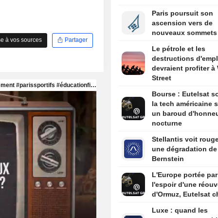
Paris poursuit son
ascension vers de
nouveaux sommets
e à vos sources
Partager
Le pétrole et les
destructions d'empl
devraient profiter à 
Street
Bourse : Eutelsat so
la tech américaine s
un baroud d'honne
nocturne
Stellantis voit roug
une dégradation de
Bernstein
L'Europe portée par
l'espoir d'une réouv
d'Ormuz, Eutelsat c
Luxe : quand les