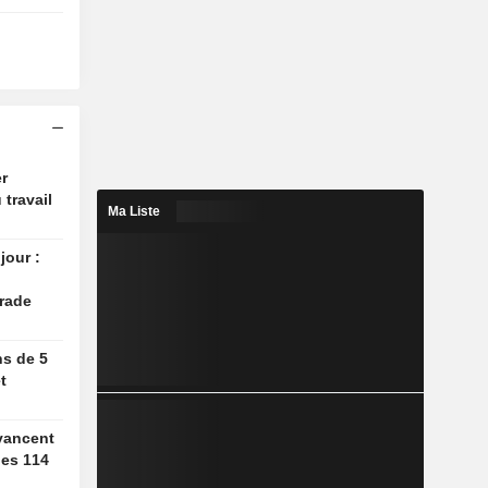
r
 travail
Ma Liste
jour :
rade
ns de 5
t
vancent
des 114