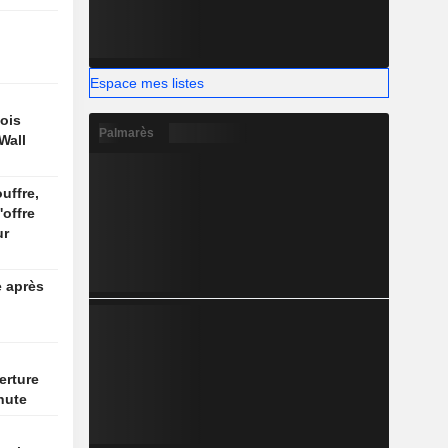
Espace mes listes
ois
Palmarès
Wall
uffre,
'offre
ur
e après
erture
hute