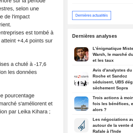
rioré sur la période
mestres, selon une
Dernières actualités
e de l'impact
ient.
entreprises est tombé à
Dernières analyses
atteint +4,4 points sur
L'énigmatique Miste
Warsh, le marché du
et les taux
ises a chuté à -17,6
Avis d'analystes du 
lon les données
Roche et Sandoz
séduisent, UBS dég
sèchement Sopra
 le pourcentage
Trois actions à moi
 marché s'améliorent et
fois les bénéfices, e
alors ?
ion par Leika Kihara ;
Les négociations a
autour de la vente 
Rafale à l'Inde