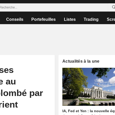
Conseils
Portefeuilles
Listes
Trading
Scr
Actualités à la une
ises
e au
plombé par
rient
IA, Fed et Yen : la nouvelle é