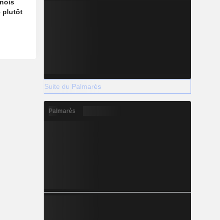
nois
 plutôt
Suite du Palmarès
Palmarès